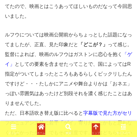
てたので、映画とはこうあってほしいものだなって今回思
いました。
ルフウについては映画公開前からちょっとした話題になっ
てましたが、正直、見た印象だと
「どこが？」
って感じ。
監督によれば、映画のルフウはガストンに恋心を抱く
「ゲ
イ」
としての要素を含ませたってことで、国によってはR
指定がついてしまったところもあるらしくビックリしたん
ですけど・・・たしかにアニメや舞台よりかは「おネエ」
っぽい雰囲気はあったけど別段それを濃く感じたことはあ
りませんでした。
ただ、日本語吹き替え版に比べると
字幕版で見た方がセリ
フのニュアンス的に若干「ゲイ」寄りだったかも
と思わな
くもなかったかな。でもその程度です。私はどちらかとい
メニュー
ホーム
検索
トップ
サイドバー