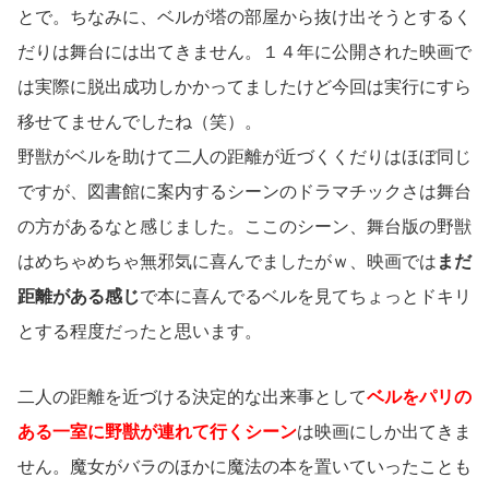
とで。ちなみに、ベルが塔の部屋から抜け出そうとするく
だりは舞台には出てきません。１４年に公開された映画で
は実際に脱出成功しかかってましたけど今回は実行にすら
移せてませんでしたね（笑）。
野獣がベルを助けて二人の距離が近づくくだりはほぼ同じ
ですが、図書館に案内するシーンのドラマチックさは舞台
の方があるなと感じました。ここのシーン、舞台版の野獣
はめちゃめちゃ無邪気に喜んでましたがｗ、映画では
まだ
距離がある感じ
で本に喜んでるベルを見てちょっとドキリ
とする程度だったと思います。
二人の距離を近づける決定的な出来事として
ベルをパリの
ある一室に野獣が連れて行くシーン
は映画にしか出てきま
せん。魔女がバラのほかに魔法の本を置いていったことも