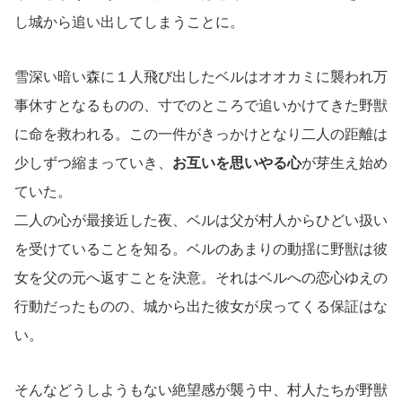
し城から追い出してしまうことに。
雪深い暗い森に１人飛び出したベルはオオカミに襲われ万
事休すとなるものの、寸でのところで追いかけてきた野獣
に命を救われる。この一件がきっかけとなり二人の距離は
少しずつ縮まっていき、
お互いを思いやる心
が芽生え始め
ていた。
二人の心が最接近した夜、ベルは父が村人からひどい扱い
を受けていることを知る。ベルのあまりの動揺に野獣は彼
女を父の元へ返すことを決意。それはベルへの恋心ゆえの
行動だったものの、城から出た彼女が戻ってくる保証はな
い。
そんなどうしようもない絶望感が襲う中、村人たちが野獣