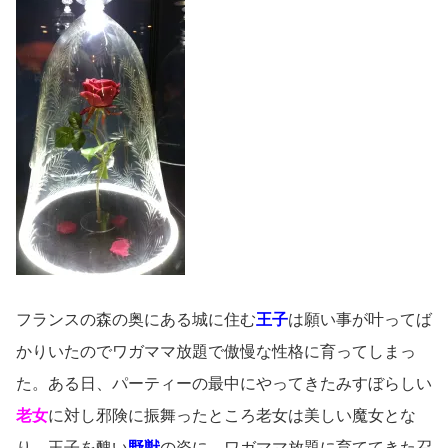
フランスの森の奥にある城に住む
王子
は願い事が叶ってば
かりいたのでワガママ放題で傲慢な性格に育ってしまっ
た。ある日、パーティーの最中にやってきたみすぼらしい
老女
に対し邪険に振舞ったところ老女は美しい魔女とな
り、王子を醜い
野獣
の姿に、ワガママ放題に育ててきた召