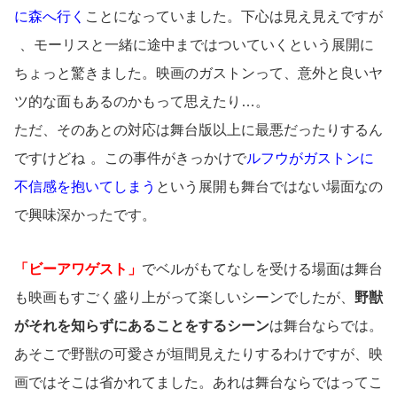
に森へ行く
ことになっていました。下心は見え見えですが
、モーリスと一緒に途中まではついていくという展開に
ちょっと驚きました。映画のガストンって、意外と良いヤ
ツ的な面もあるのかもって思えたり…。
ただ、そのあとの対応は舞台版以上に最悪だったりするん
ですけどね
。この事件がきっかけで
ルフウがガストンに
不信感を抱いてしまう
という展開も舞台ではない場面なの
で興味深かったです。
「ビーアワゲスト」
でベルがもてなしを受ける場面は舞台
も映画もすごく盛り上がって楽しいシーンでしたが、
野獣
がそれを知らずにあることをするシーン
は舞台ならでは。
あそこで野獣の可愛さが垣間見えたりするわけですが、映
画ではそこは省かれてました。あれは舞台ならではってこ