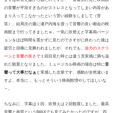
の音響が平坦すぎるのがストレスとなってしまい内容があ
まり入ってこなかったという苦い経験をしまして（苦
笑）。結局次の週に瀬戸内海を渡って音響の良い都会の映
画館まで行ってきましたｗ。一気に吹替えと字幕両バージ
ョンをほぼ時間を置かずに見たのでさすがに終わった後は
疲労と頭痛に見舞われましたが、それでも、
迫力のスクリ
ーンと音響の良さ
で１回目見た時とは違う充実感に満ち溢
れた観賞となりました。ミュージカル映画の場合は特に
音
響って大事だなぁ
と実感した次第です。感動が全然違いま
すよ、本当に
。もっとそういう映画館増やしてほしいな
～。
ちなみに、字幕は１回、吹替えは２回観賞しました。最高
音響と画質というIMAXでも見てみたかったのですが、四