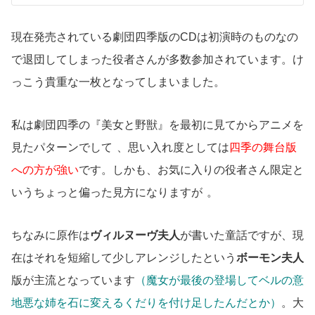
現在発売されている劇団四季版のCDは初演時のものなの
で退団してしまった役者さんが多数参加されています。け
っこう貴重な一枚となってしまいました。
私は劇団四季の『美女と野獣』を最初に見てからアニメを
見たパターンでして
、思い入れ度としては
四季の舞台版
への方が強い
です。しかも、お気に入りの役者さん限定と
いうちょっと偏った見方になりますが
。
ちなみに原作は
ヴィルヌーヴ夫人
が書いた童話ですが、現
在はそれを短縮して少しアレンジしたという
ボーモン夫人
版が主流となっています
（魔女が最後の登場してベルの意
地悪な姉を石に変えるくだりを付け足したんだとか）
。大