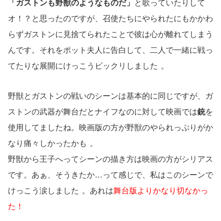
「ガストンも野獣のようなものだ」
と歌っていたりして
オ！？と思ったのですが、召使たちにやられたにもかかわ
らずガストンに見捨てられたことで彼は心が離れてしまう
んです。それをポット夫人に告白して、二人で一緒に戦っ
てたりな展開にけっこうビックリしました
。
野獣とガストンの戦いのシーンは基本的に同じですが、ガ
ストンの武器が舞台だとナイフなのに対して映画では
銃
を
使用してましたね。映画版の方が野獣のやられっぷりがか
なり痛々しかったかも
。
野獣から王子へってシーンの描き方は映画の方がシリアス
です。あぁ、そうきたか…って感じで、私はこのシーンで
けっこう涙しました
。あれは
舞台版よりかなり切なかっ
た！