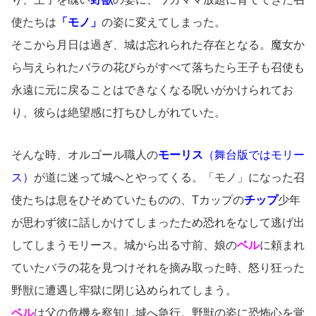
使たちは
「モノ」
の姿に変えてしまった。
そこから月日は過ぎ、城は忘れられた存在となる。魔女か
ら与えられたバラの花びらがすべて落ちたら王子も召使も
永遠に元に戻ることはできなくなる呪いがかけられてお
り、彼らは絶望感に打ちひしがれていた。
そんな時、オルゴール職人の
モーリス
（舞台版ではモリー
ス）
が道に迷って城へとやってくる。「モノ」になった召
使たちは息をひそめていたものの、Tカップの
チップ
少年
が思わず彼に話しかけてしまったため恐れをなして逃げ出
してしまうモリース。城から出る寸前、娘の
ベル
に頼まれ
ていたバラの花を見つけそれを摘み取った時、怒り狂った
野獣に遭遇し牢獄に閉じ込められてしまう。
ベル
は父の危機を察知し城へ急行。野獣の姿に恐怖心を覚