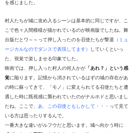
を感じました。
村人たちが城に攻め入るシーンは基本的に同じですが、こ
こで色々人間模様が描かれているのが映画版でしたね。舞
台版だとワ～～って押し入ったのを召使たちが撃退
（ミュ
ージカルなのでダンスで表現してます）
していくといっ
た、視覚で楽しませる印象でした。
映画では、押し入った村人の何人かが
「あれ？」という感
覚
に陥ります。記憶から消されているはずの城の存在があ
の時に蘇ってきて、「モノ」に変えられてる召使たちと遭
遇した時に既視感に襲われていたのがナルホドと思いまし
たね。ここで、
あ、この召使ともしかして・・・
って見て
いる方は思ったりするんで。
一番大きな違いがルフウだと思います。城へ向かう時に