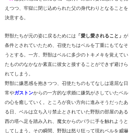
えつつ、牢獄に閉じ込められた父の身代わりとなることを
決意する。
野獣たちが元の姿に戻るためには
「愛し愛されること」
が
条件とされていたため、召使たちはベルを丁重にもてなそ
うとする。一方、野獣はベルに多少のトキメキを覚えてい
たもののなかなか素直に彼女と接することができず避けら
れてしまう。
野獣に嫌悪感を抱きつつ、召使たちのもてなしは退屈な日
常や
ガストン
からの一方的な求婚に嫌気がさしていたベル
の心を癒していく。ところが良い方向に進みそうだったあ
る日、ベルは立ち入り禁止とされていた野獣の部屋のある
西の塔へ足を踏み入れ、魔女からのバラに手を触れようと
してしまう。その瞬間、野獣は怒り狂って現れベルを威嚇