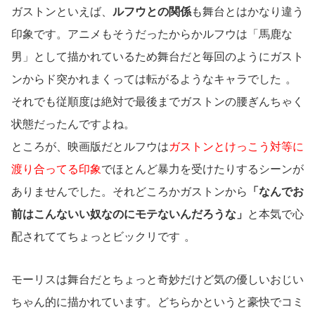
ガストンといえば、
ルフウとの関係
も舞台とはかなり違う
印象です。アニメもそうだったからかルフウは「馬鹿な
男」として描かれているため舞台だと毎回のようにガスト
ンからド突かれまくっては転がるようなキャラでした
。
それでも従順度は絶対で最後までガストンの腰ぎんちゃく
状態だったんですよね。
ところが、映画版だとルフウは
ガストンとけっこう対等に
渡り合ってる印象
でほとんど暴力を受けたりするシーンが
ありませんでした。それどころかガストンから
「なんでお
前はこんないい奴なのにモテないんだろうな」
と本気で心
配されててちょっとビックリです
。
モーリスは舞台だとちょっと奇妙だけど気の優しいおじい
ちゃん的に描かれています。どちらかというと豪快でコミ