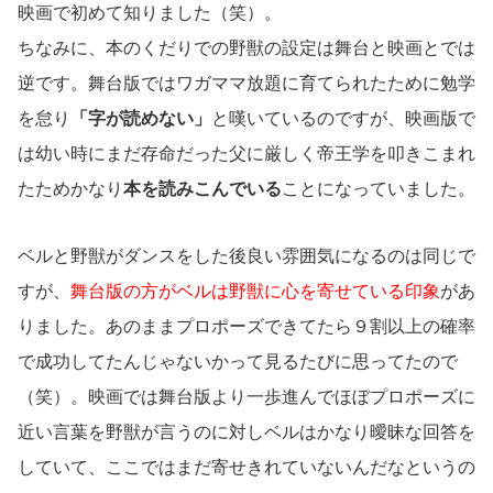
映画で初めて知りました（笑）。
ちなみに、本のくだりでの野獣の設定は舞台と映画とでは
逆です。舞台版ではワガママ放題に育てられたために勉学
を怠り
「字が読めない」
と嘆いているのですが、映画版で
は幼い時にまだ存命だった父に厳しく帝王学を叩きこまれ
たためかなり
本を読みこんでいる
ことになっていました。
ベルと野獣がダンスをした後良い雰囲気になるのは同じで
すが、
舞台版の方がベルは野獣に心を寄せている印象
があ
りました。あのままプロポーズできてたら９割以上の確率
で成功してたんじゃないかって見るたびに思ってたので
（笑）。映画では舞台版より一歩進んでほぼプロポーズに
近い言葉を野獣が言うのに対しベルはかなり曖昧な回答を
していて、ここではまだ寄せきれていないんだなというの