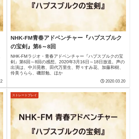
NHK-FM青春アドベンチャー『ハプスブルク
の宝剣』第6～8回
宝
NHK-FMラジオ・青春アドベンチャー『ハプスブルクの宝
剣』第6回～8回の感想。2020年3月16日～18日放送。声の
、
出演は、中川晃教、田代万里生、野々すみ花、加藤和樹、
伶美うらら、磯部勉、ほか
22
2020.03.20
ストレートプレイ