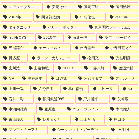
シアタークリエ
安蘭けい
藤岡正明
岡田浩暉
2007年
間宮祥太朗
中村倫也
2009年
タイタニック
ハリー・ポッター
東京国際フォーラムC
宝塚BOYS
2010年
石井一孝
ラブネバーダイ
三浦涼介
モーツァルト！
吉野圭吾
小野田龍之介
博多座
ラミン・カリムルー
松岡充
光枝明彦
宮川浩
山路和弘
2008年
一路真輝
渡辺大輔
MA
瀬戸康史
田辺誠一
阿部サダヲ
スクルージ
上川一哉
入野自由
葛山信吾
エビータ
spi
石井一彰
銀河鉄道999
戸井勝海
矢崎広
中河内雅貴
雅原慶
ニューブレイン
木内健人
東山義久
朝夏まなと
上山竜治
原田優一
マンマ・ミーア！
シークレット・ガーデン
TENTH