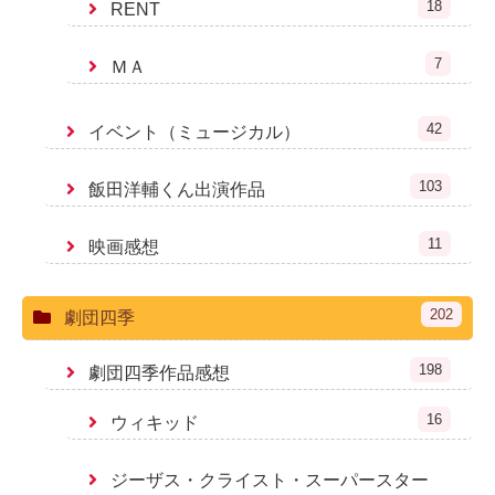
18
RENT
7
ＭＡ
42
イベント（ミュージカル）
103
飯田洋輔くん出演作品
11
映画感想
202
劇団四季
198
劇団四季作品感想
16
ウィキッド
ジーザス・クライスト・スーパースター