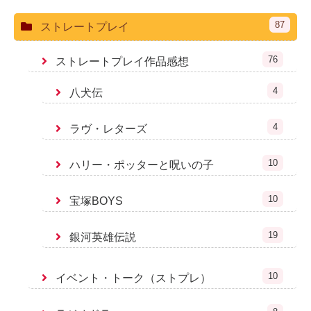
87
ストレートプレイ
76
ストレートプレイ作品感想
4
八犬伝
4
ラヴ・レターズ
10
ハリー・ポッターと呪いの子
10
宝塚BOYS
19
銀河英雄伝説
10
イベント・トーク（ストプレ）