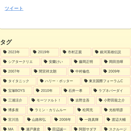
ツイート
タグ
2023年
2019年
市村正親
銀河英雄伝説
シアタークリエ
安蘭けい
藤岡正明
岡田浩暉
2007年
間宮祥太朗
中村倫也
2009年
タイタニック
ハリー・ポッター
東京国際フォーラムC
宝塚BOYS
2010年
石井一孝
ラブネバーダイ
三浦涼介
モーツァルト！
吉野圭吾
小野田龍之介
博多座
ラミン・カリムルー
松岡充
光枝明彦
宮川浩
山路和弘
2008年
一路真輝
渡辺大輔
MA
瀬戸康史
田辺誠一
阿部サダヲ
スクルージ