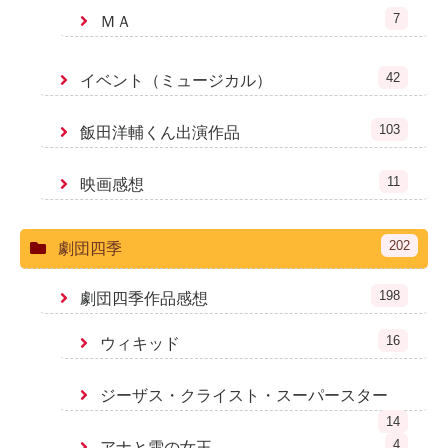
7
ＭＡ
42
イベント（ミュージカル）
103
飯田洋輔くん出演作品
11
映画感想
202
劇団四季
198
劇団四季作品感想
16
ウィキッド
ジーザス・クライスト・スーパースター
14
4
アナと雪の女王