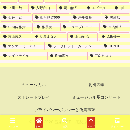
上川一哉
入野自由
葛山信吾
エビータ
spi
石井一彰
銀河鉄道999
戸井勝海
矢崎広
中河内雅貴
雅原慶
ニューブレイン
木内健人
東山義久
朝夏まなと
上山竜治
原田優一
マンマ・ミーア！
シークレット・ガーデン
TENTH
ナイツテイル
良知真次
百名ヒロキ
ミュージカル
劇団四季
ストレートプレイ
ミュージカル系コンサート
プライバシーポリシーと免責事項
© 2006-2026 観劇LIFE－感想ぶろぐー.
メニュー
ホーム
検索
トップ
サイドバー