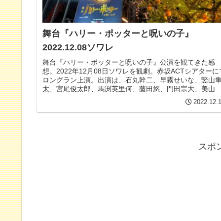
舞台『ハリー・ポッターと呪いの子』
2022.12.08ソワレ
舞台『ハリー・ポッターと呪いの子』公演を観てきた感
想。2022年12月08日ソワレを観劇。赤坂ACTシアターに
ロングラン上演。出演は、石丸幹二、早霧せいな、竪山
太、宮尾俊太郎、馬渕英里何、藤田悠、門田宗大、美山
恋、佐竹桃華、岩田華怜、木場允視、福井貴一、高橋ひ
2022.12.
み、ほか
スポ