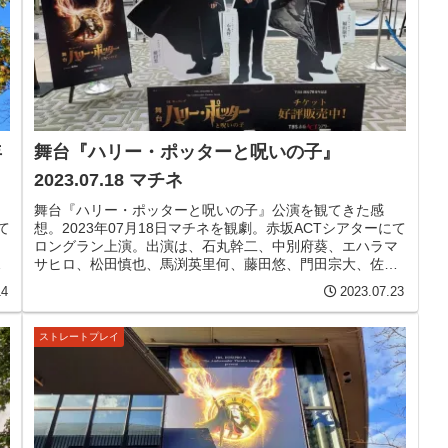
年
舞台『ハリー・ポッターと呪いの子』
2023.07.18 マチネ
舞台『ハリー・ポッターと呪いの子』公演を観てきた感
て
想。2023年07月18日マチネを観劇。赤坂ACTシアターにて
ロングラン上演。出演は、石丸幹二、中別府葵、エハラマ
、
サヒロ、松田慎也、馬渕英里何、藤田悠、門田宗大、佐竹
桃華、橋本菜摘、宝意紗友莉、木場允視、篠原正志、高橋
14
2023.07.23
ひとみ、ほか。石丸幹二さん千穐楽。
ストレートプレイ