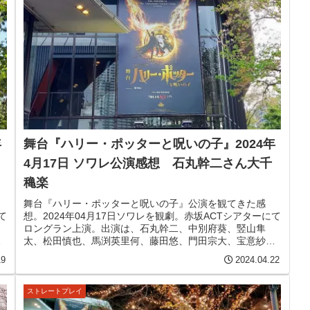
年
舞台『ハリー・ポッターと呪いの子』2024年
リ
4月17日 ソワレ公演感想 石丸幹二さん大千
穐楽
舞台『ハリー・ポッターと呪いの子』公演を観てきた感
て
想。2024年04月17日ソワレを観劇。赤坂ACTシアターにて
ロングラン上演。出演は、石丸幹二、中別府葵、竪山隼
桃
太、松田慎也、馬渕英里何、藤田悠、門田宗大、宝意紗友
莉、榊原郁恵、ほか。石丸幹二さん大千穐楽回。
19
2024.04.22
ストレートプレイ