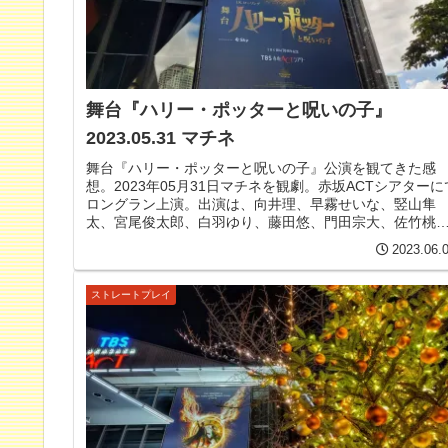
舞台『ハリー・ポッターと呪いの子』
2023.05.31 マチネ
舞台『ハリー・ポッターと呪いの子』公演を観てきた感
想。2023年05月31日マチネを観劇。赤坂ACTシアターに
ロングラン上演。出演は、向井理、早霧せいな、竪山隼
太、宮尾俊太郎、白羽ゆり、藤田悠、門田宗大、佐竹桃
華、橋本菜摘、宝意紗友莉、木場允視、福井貴一、榊原
2023.06.
恵、ほか。向井理くん、千穐楽。
ストレートプレイ