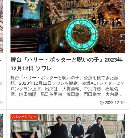
年
舞台『ハリー・ポッターと呪いの子』2023年
12月12日 ソワレ
舞台『ハリー・ポッターと呪いの子』公演を観てきた感
て
想。2023年12月12日ソワレを観劇。赤坂ACTシアターにて
孝
ロングラン上演。出演は、大貫勇輔、中別府葵、石垣佑
慶
磨、内田朝陽、馬渕英里何、藤田悠、門田宗大、大内慶
子、鈴木結里、木場允視、間宮啓行、高橋ひとみ、ほか。
29
2023.12.19
ストレートプレイ