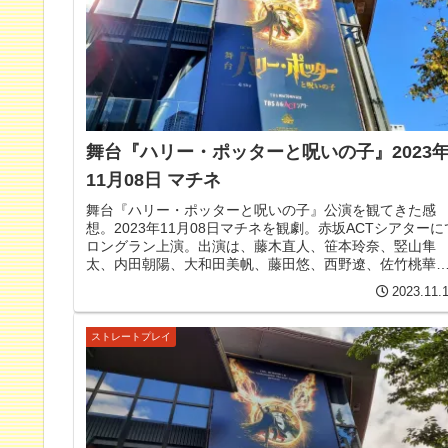
舞台『ハリー・ポッターと呪いの子』2023
11月08日 マチネ
舞台『ハリー・ポッターと呪いの子』公演を観てきた感
想。2023年11月08日マチネを観劇。赤坂ACTシアターに
ロングラン上演。出演は、藤木直人、笹本玲奈、竪山隼
太、内田朝陽、大和田美帆、藤田悠、西野遼、佐竹桃華
大内慶子、宝意紗友莉、木場允視、篠原正志、香寿たつ
2023.11.
き、ほか。
ストレートプレイ