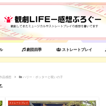
ル
劇団四季
ストレートプレイ
作品感想
ハリー・ポッターと呪いの子
子
ストレートプレイ