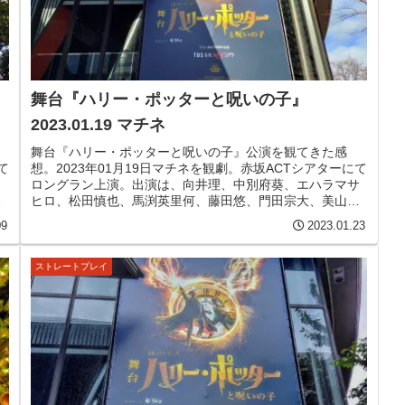
舞台『ハリー・ポッターと呪いの子』
2023.01.19 マチネ
舞台『ハリー・ポッターと呪いの子』公演を観てきた感
て
想。2023年01月19日マチネを観劇。赤坂ACTシアターにて
ロングラン上演。出演は、向井理、中別府葵、エハラマサ
ヒロ、松田慎也、馬渕英里何、藤田悠、門田宗大、美山加
郁
恋、橋本菜摘、宝意紗友莉、木場允視、篠原正志、高橋ひ
09
2023.01.23
とみ、ほか
ストレートプレイ