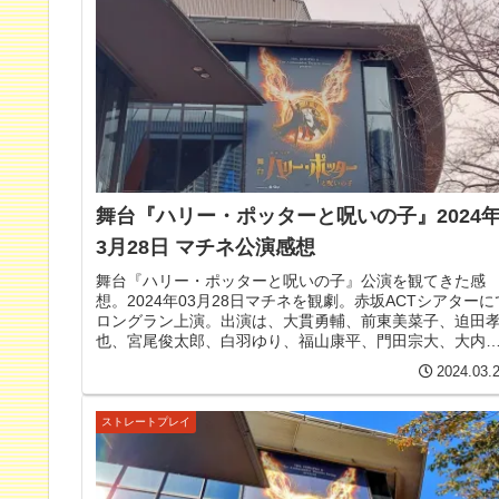
舞台『ハリー・ポッターと呪いの子』2024
3月28日 マチネ公演感想
舞台『ハリー・ポッターと呪いの子』公演を観てきた感
想。2024年03月28日マチネを観劇。赤坂ACTシアターに
ロングラン上演。出演は、大貫勇輔、前東美菜子、迫田
也、宮尾俊太郎、白羽ゆり、福山康平、門田宗大、大内
子、木場允視、間宮啓行、宝意紗友莉、香寿たつき、ほ
2024.03.
か。
ストレートプレイ