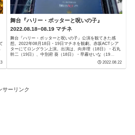
舞台『ハリー・ポッターと呪いの子』
2022.08.18−08.19 マチネ
舞台『ハリー・ポッターと呪いの子』公演を観てきた感
て
想。2022年08月18日・19日マチネを観劇。赤坂ACTシア
隼
ターにてロングラン上演。出演は、向井理（18日）・石丸
加
幹二（19日）、中別府 葵（18日）・早霧せいな（19
と
日）、竪山隼太、松田慎也（18日）・宮尾俊太郎（19
13
2022.08.22
日）、白羽ゆり、福山康平、斉藤莉生（18日）・門田宗大
（19日）、美山加恋、橋本菜摘、宝意紗友莉（18日）・岩
田華怜（19日）、木場允視、福井貴一、高橋ひとみ（１８
日）・榊原郁恵（19日） ほか
ンサーリンク