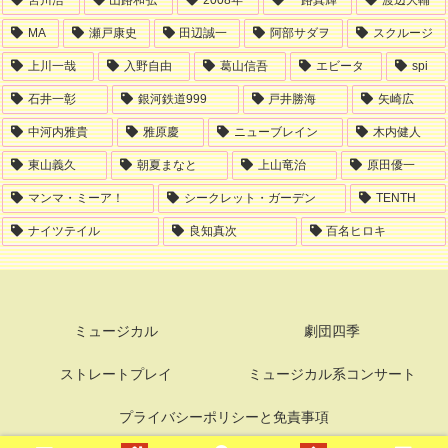
MA
瀬戸康史
田辺誠一
阿部サダヲ
スクルージ
上川一哉
入野自由
葛山信吾
エビータ
spi
石井一彰
銀河鉄道999
戸井勝海
矢崎広
中河内雅貴
雅原慶
ニューブレイン
木内健人
東山義久
朝夏まなと
上山竜治
原田優一
マンマ・ミーア！
シークレット・ガーデン
TENTH
ナイツテイル
良知真次
百名ヒロキ
ミュージカル
劇団四季
ストレートプレイ
ミュージカル系コンサート
プライバシーポリシーと免責事項