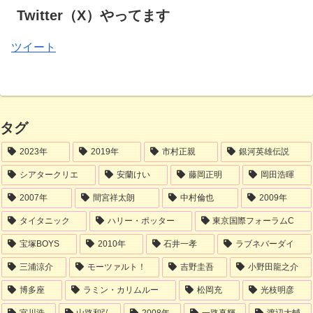
Twitter（X）やってます
ツイート
タグ
2023年
2019年
市村正親
銀河英雄伝説
シアタークリエ
安蘭けい
藤岡正明
岡田浩暉
2007年
間宮祥太朗
中村倫也
2009年
タイタニック
ハリー・ポッター
東京国際フォーラムC
宝塚BOYS
2010年
石井一孝
ラブネバーダイ
三浦涼介
モーツァルト！
吉野圭吾
小野田龍之介
博多座
ラミン・カリムルー
松岡充
光枝明彦
宮川浩
山路和弘
2008年
一路真輝
渡辺大輔