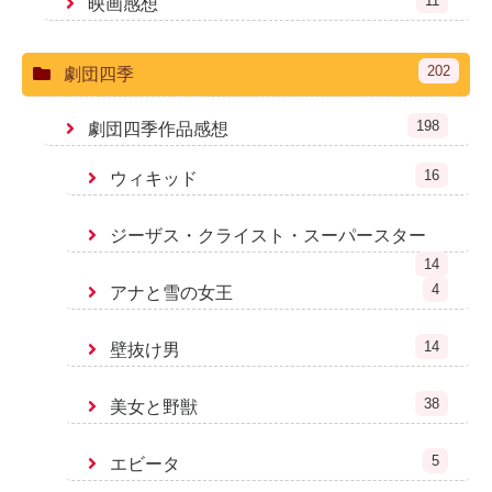
11
映画感想
202
劇団四季
198
劇団四季作品感想
16
ウィキッド
ジーザス・クライスト・スーパースター
14
4
アナと雪の女王
14
壁抜け男
38
美女と野獣
5
エビータ