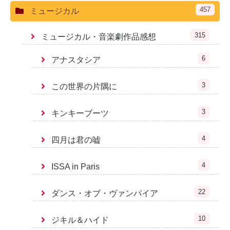
457
ミュージカル
315
ミュージカル・音楽劇作品感想
6
アナスタシア
3
この世界の片隅に
3
キンキーブーツ
4
四月は君の嘘
4
ISSA in Paris
22
ダンス・オブ・ヴァンパイア
10
ジキル＆ハイド