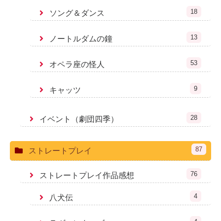
18
ソング＆ダンス
13
ノートルダムの鐘
53
オペラ座の怪人
9
キャッツ
28
イベント（劇団四季）
87
ストレートプレイ
76
ストレートプレイ作品感想
4
八犬伝