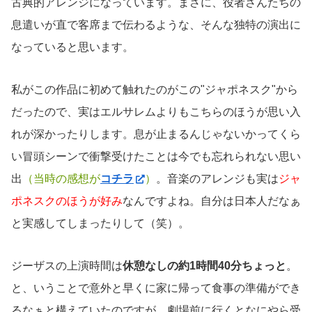
古典的アレンジになっています。まさに、役者さんたちの
息遣いが直で客席まで伝わるような、そんな独特の演出に
なっていると思います。
私がこの作品に初めて触れたのがこの"ジャポネスク"から
だったので、実はエルサレムよりもこちらのほうが思い入
れが深かったりします。息が止まるんじゃないかってくら
い冒頭シーンで衝撃受けたことは今でも忘れられない思い
出
（当時の感想が
コチラ
）
。音楽のアレンジも実は
ジャ
ポネスクのほうが好み
なんですよね。自分は日本人だなぁ
と実感してしまったりして（笑）。
ジーザスの上演時間は
休憩なしの約1時間40分ちょっと
。
と、いうことで意外と早くに家に帰って食事の準備ができ
るなぁと構えていたのですが…劇場前に行くとなにやら受