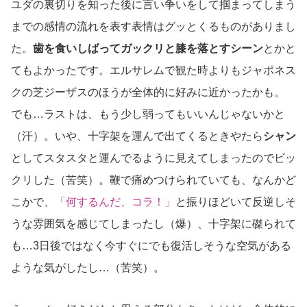
ユダの裏切りを知った後に言い争いをして掴まってしまう
までの感情の流れを表す表情はグッとくるものがありまし
た。
歯を食いしばってガックリと膝を落とすシーン
とかと
てもよかったです。エルサレムで観た時よりもジャポネス
クの芝ジーザスのほうが全体的に好みに近かったかも。
でも…ラストは、もう少し弱ってもいいんじゃないかと
（汗）。いや、十字架を運んで出てくるときやたら
シャン
としてスタスタと運んでるように見えてしまったのでビッ
クリした（苦笑）。鞭で痛めつけられていても、なんかど
こかで、
「何するんだ、コラ！」
と振りほどいて反逆しそ
うな雰囲気を感じてしまったし（爆）、十字架に磔られて
も…3日後ではなく今すぐにでも復活しそうな空気がある
ような気がしたし…（苦笑）。