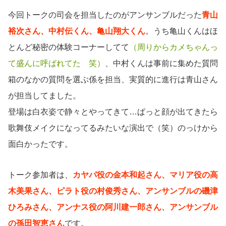
今回トークの司会を担当したのがアンサンブルだった
青山
裕次さん、中村伝くん、亀山翔大くん
。うち亀山くんはほ
とんど秘密の体験コーナーしてて
（周りからカメちゃんっ
て盛んに呼ばれてた 笑）
、中村くんは事前に集めた質問
箱のなかの質問を選ぶ係を担当、実質的に進行は青山さん
が担当してました。
登場は白衣姿で静々とやってきて…ぱっと顔が出てきたら
歌舞伎メイクになってるみたいな演出で（笑）のっけから
面白かったです。
トーク参加者は、
カヤパ役の金本和起さん、マリア役の高
木美果さん、ピラト役の村俊秀さん、アンサンブルの磯津
ひろみさん、アンナス役の阿川建一郎さん、アンサンブル
の孫田智恵さん
です。