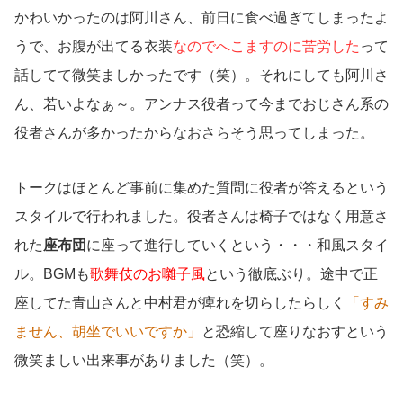
かわいかったのは阿川さん、前日に食べ過ぎてしまったよ
うで、お腹が出てる衣装
なのでへこますのに苦労した
って
話してて微笑ましかったです（笑）。それにしても阿川さ
ん、若いよなぁ～。アンナス役者って今までおじさん系の
役者さんが多かったからなおさらそう思ってしまった。
トークはほとんど事前に集めた質問に役者が答えるという
スタイルで行われました。役者さんは椅子ではなく用意さ
れた
座布団
に座って進行していくという・・・和風スタイ
ル。BGMも
歌舞伎のお囃子風
という徹底ぶり。途中で正
座してた青山さんと中村君が痺れを切らしたらしく
「すみ
ません、胡坐でいいですか」
と恐縮して座りなおすという
微笑ましい出来事がありました（笑）。