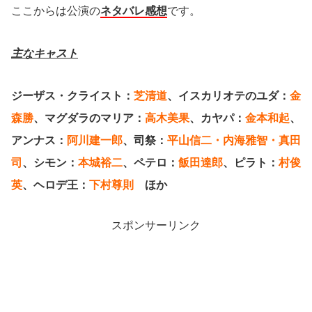
ここからは公演の
ネタバレ感想
です。
主なキャスト
ジーザス・クライスト：
芝清道
、イスカリオテのユダ：
金
森勝
、マグダラのマリア：
高木美果
、カヤパ：
金本和起
、
アンナス：
阿川建一郎
、司祭：
平山信二・内海雅智・真田
司
、シモン：
本城裕二
、ペテロ：
飯田達郎
、ピラト：
村俊
英
、ヘロデ王：
下村尊則
ほか
スポンサーリンク