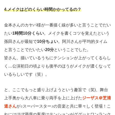
4.メイクはどのくらい時間かかってるの？
金本さんのカヤパ様が一番描く線が多いと言うことでだい
たい
1時間10分くらい
。メイクを書くコツを覚えたという
孫田さんが最短で
10分ちょい
。阿川さんが平均的タイム
と言うことでだいたい
20分
ということでした。
皆さん、描いているうちにテンションが上がってくるらし
く…公演初日の頃よりも後半のほうがメイクが濃くなって
いるらしいです（笑）。
と、ここでもっと盛り上げようという趣旨で（笑)、舞台
上手奥から大八車に乗り両手を上に上げた
ジーザス＠芝清
道さん
が♪スーパースター♪の音楽と共に華々しく登場！こ
れにはほぼ満席の客席はテンションがググッとワンランク