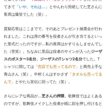
てきて
「いや、それは…」
とやんわり拒絶してた芝さんに
客席は爆笑でした（笑）。
質疑応答はここまでで、そのあとプレゼント抽選会が行わ
れました。これは席の番号を役者さんが引き当てるといっ
た形式だったのですが…私の座席はかすりもしませんでし
た（苦笑）。ちなみに景品は役者のサインが入った
ジーザ
スのポスター3名分、ジーザスのTシャツ2名分
でした。T
シャツに関しては
「売店でも売ってるので」
と商売上手な
青山さん（笑）。中村くんはすかさず
「タオルも売ってる
んで」
とやたら宣伝に回ってた（笑）。
さらにレアな商品が…
芝さんの押隈
。歌舞伎ではよくある
のですが、歌舞伎メイクした役者が紙に顔を押し付けると