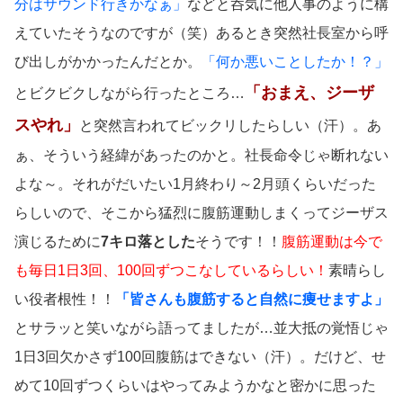
分はサウンド行きかなぁ」
などと呑気に他人事のように構
えていたそうなのですが（笑）あるとき突然社長室から呼
び出しがかかったんだとか。
「何か悪いことしたか！？」
「おまえ、ジーザ
とビクビクしながら行ったところ…
スやれ」
と突然言われてビックリしたらしい（汗）。あ
ぁ、そういう経緯があったのかと。社長命令じゃ断れない
よな～。それがだいたい1月終わり～2月頭くらいだった
らしいので、そこから猛烈に腹筋運動しまくってジーザス
演じるために
7キロ落とした
そうです！！
腹筋運動は今で
も毎日1日3回、100回ずつこなしているらしい！
素晴らし
い役者根性！！
「皆さんも腹筋すると自然に痩せますよ」
とサラッと笑いながら語ってましたが…並大抵の覚悟じゃ
1日3回欠かさず100回腹筋はできない（汗）。だけど、せ
めて10回ずつくらいはやってみようかなと密かに思った