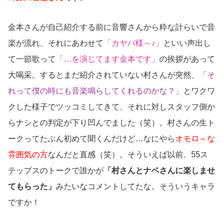
金本さんが自己紹介する前に音響さんから粋な計らいで音
楽が流れ、それにあわせて
「カヤパ様～♪」
といい声出し
て一節歌って
「…を演じてます金本です」
の挨拶があって
大喝采。するとまだ紹介されていない村さんが突然、
「そ
れって僕の時にも音楽鳴らしてくれるのかな？」
とワクワ
クした様子でツッコミしてきて、それに対しスタッフ側か
らナシとの判定が下り凹んでました（笑）。村さんの生ト
ークってたぶん初めて聞くんだけど…なにやら
オモロ～な
雰囲気の方
なんだと直感（笑）。そういえば以前、55ス
テップスのトークで誰かが
「村さんとナベさんに楽しませ
てもらった」
みたいなコメントしてたな。そういうキャラ
ですか！