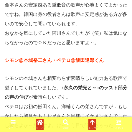
金本さんの安定感ある重低音の歌声が心地よくてよかった
ですね。韓国出身の役者さんは歌声に安定感がある方が多
いので安心して聞いていられます。
おなかを気にしていた阿川さんでしたが（笑）私は気にな
らなかったのでＯＫだったと思いますよ～。
シモン@本城裕二さん・ペテロ@飯田達郎くん
シモンの本城さんも相変わらず素晴らしい迫力ある歌声で
魅了してくれていました。
♪永久の栄光と～♪のラスト部分
の声の伸び
が素晴らしいです。
ペテロはお初の飯田くん。洋輔くんの弟さんですが…もし
かしたら初見かも！お兄さんと同様にイケメンさんでした
し歌もよかったですよ。けっこう目で追っちゃった
メニュー
ホーム
検索
トップ
サイドバー