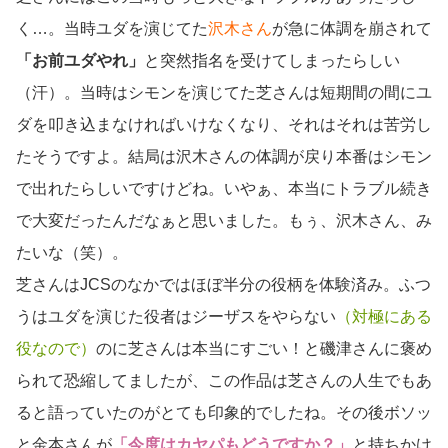
く…。当時ユダを演じてた
沢木さん
が急に体調を崩されて
「お前ユダやれ」
と突然指名を受けてしまったらしい
（汗）。当時はシモンを演じてた芝さんは短期間の間にユ
ダを叩き込まなければいけなくなり、それはそれは苦労し
たそうですよ。結局は沢木さんの体調が戻り本番はシモン
で出れたらしいですけどね。いやぁ、本当にトラブル続き
で大変だったんだなぁと思いました。もぅ、沢木さん、み
たいな（笑）。
芝さんはJCSのなかではほぼ半分の役柄を体験済み。ふつ
うはユダを演じた役者はジーザスをやらない
（対極にある
役なので）
のに芝さんは本当にすごい！と磯津さんに褒め
られて恐縮してましたが、この作品は芝さんの人生でもあ
ると語っていたのがとても印象的でしたね。その後ボソッ
と金本さんが
「今度はカヤパもどうですか？」
と持ちかけ