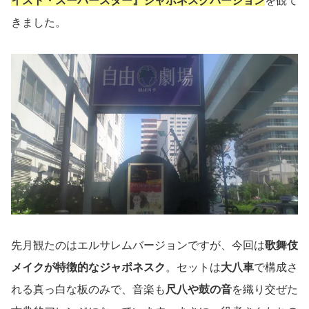
イスト・スーパースター』ジャポネスクバージョン
を観て
きました。
先月観たのはエルサレムバージョンですが、今回は
歌舞伎
メイクが特徴的なジャポネスク
。セットは
大八車
で構成さ
れる真っ白な板のみで、音楽も
尺八や鼓の音
を織り交ぜた