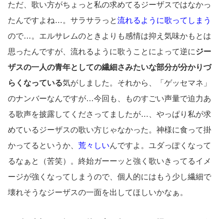
ただ、歌い方がちょっと私の求めてるジーザスではなかっ
たんですよね…。サラサラっと
流れるように歌ってしまう
ので…。エルサレムのときよりも感情は抑え気味かもとは
思ったんですが、流れるように歌うことによって逆に
ジー
ザスの一人の青年としての繊細さみたいな部分が分かりづ
らくなっている
気がしました。それから、「ゲッセマネ」
のナンバーなんですが…今回も、ものすごい声量で迫力あ
る歌声を披露してくださってましたが…、やっぱり私が求
めているジーザスの歌い方じゃなかった。神様に食って掛
かってるというか、
荒々しい
んですよ。ユダっぽくなって
るなぁと（苦笑）。終始ガーーッと強く歌いきってるイメ
ージが強くなってしまうので、個人的にはもう少し繊細で
壊れそうなジーザスの一面を出してほしいかなぁ。