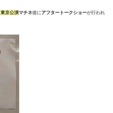
』東京公演
マチネ
後に
アフタートークショー
が行われ