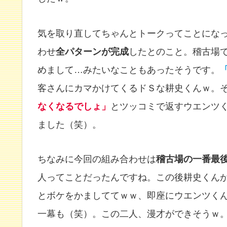
気を取り直してちゃんとトークってことにな
わせ
全パターンが完成
したとのこと。稽古場
めまして…みたいなこともあったそうです。
客さんにカマかけてくるドＳな耕史くんｗ。
なくなるでしょ」
とツッコミで返すウエンツ
ました（笑）。
ちなみに今回の組み合わせは
稽古場の一番最
人ってことだったんですね。この後耕史くん
とボケをかましててｗｗ、即座にウエンツく
一幕も（笑）。この二人、漫才ができそうｗ