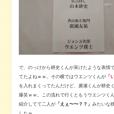
で、のっけから耕史くんが呆けたような表情
てたよねｗｗ。その横ではウエンツくんが
「
を入れまくってたんだけど、廣瀬くんが耕史
爆笑ｗｗ。この流れで行くともうウエンツく
紹介してて二人が
「えぇ〜〜？？」
みたいな
したｗ。