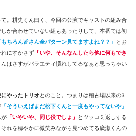
って。耕史くん曰く、今回の公演でキャストの組み合
でしか合わせていない組もあったりして、本番では初
「もちろん皆さん全パターン見てますよね？？」
とお
それにすかさず
「いや、そんなんしたら他に何もでき
くんはさすがバラエティ慣れしてるなぁと思っちゃい
後にやったトリオ
とのこと。つまりは稽古場以来の3
が
「そういえばまだ松下くんと一度もやってないや」
んが
「いやいや、同じ役でしょ」
とツッコミ返しする
。それを穏やかに微笑みながら見つめてる廣瀬くんの