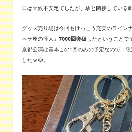
日は天候不安定でしたが、駅と隣接している
グッズ売り場は今回もけっこう充実のライン
ペラ座の怪人』
7000回突破
したということで
京都公演は基本この1回のみの予定なので…
したｗ😅。