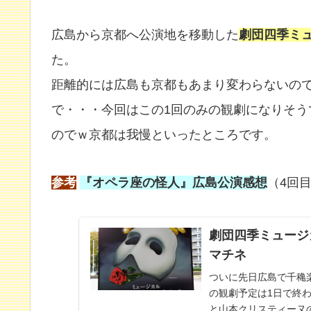
広島から京都へ公演地を移動した
劇団四季ミ
た。
距離的には広島も京都もあまり変わらないの
で・・・今回はこの1回のみの観劇になりそう
のでｗ京都は我慢といったところです。
参考
『オペラ座の怪人』広島公演感想
（4回
劇団四季ミュージカ
マチネ
ついに先日広島で千穐
の観劇予定は1日で終
と山本クリスティーヌ