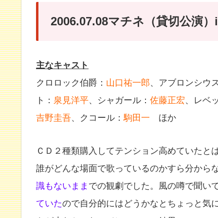
2006.07.08マチネ（貸切公演
主なキャスト
クロロック伯爵：
山口祐一郎
、アブロンシウ
ト：
泉見洋平
、シャガール：
佐藤正宏
、レベ
吉野圭吾
、クコール：
駒田一
ほか
ＣＤ２種類購入してテンション高めていたと
誰がどんな場面で歌っているのかすら分から
識もないまま
での観劇でした。風の噂で聞い
ていた
ので自分的にはどうかなとちょっと気