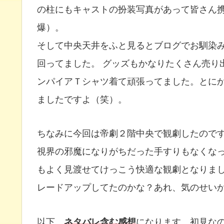
の柱にもキャストの扮装写真があって皆さん
爆）。
そして中央天井をふと見るとブログでお馴染
回ってました。 グッズもかなりたくさん売り
ンパイアＴシャツ着て頑張ってました。とに
ましたですよ（笑）。
ちなみに今回は帝劇２階中央で観劇したので
視界の邪魔になりがちだった手すりもなくな
もよく見渡せてけっこう快適な観劇となりま
レードアップしてたのかな？あれ、気のせい
以下、
ネタバレ含む感想
になります。初見な