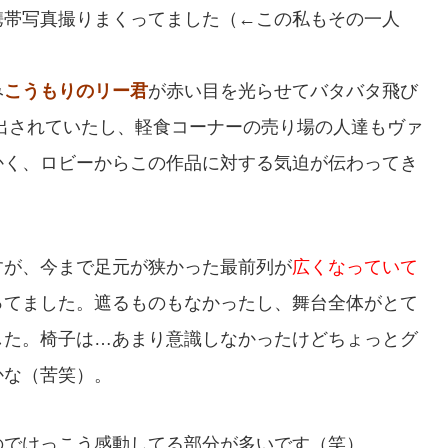
携帯写真撮りまくってました（←この私もその一人
み
こうもりのリー君
が赤い目を光らせてバタバタ飛び
出されていたし、軽食コーナーの売り場の人達もヴァ
かく、ロビーからこの作品に対する気迫が伝わってき
すが、今まで足元が狭かった最前列が
広くなっていて
ってました。遮るものもなかったし、舞台全体がとて
した。椅子は…あまり意識しなかったけどちょっとグ
かな（苦笑）。
のでけっこう感動してる部分が多いです（笑）。