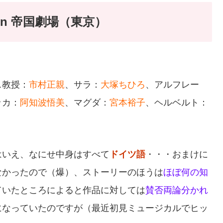
）in 帝国劇場（東京）
ス教授：
市村正親
、サラ：
大塚ちひろ
、アルフレー
ッカ：
阿知波悟美
、マグダ：
宮本裕子
、ヘルベルト：
はいえ、なにせ中身はすべて
ドイツ語
・・・おまけに
なかったので（爆）、ストーリーのほうは
ほぼ何の知
ていたところによると作品に対しては
賛否両論分かれ
になっていたのですが（最近初見ミュージカルでヒッ