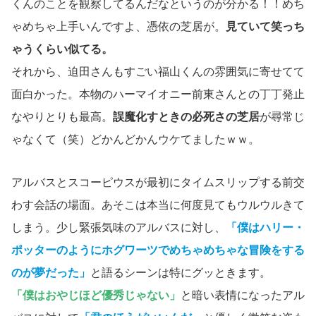
くんのことを観察してるんだなというのが分かる！！めち
ゃめちゃ上手いんですよ、憑依の芝居が。
見ていて笑っち
ゃうくらい似てる。
それから、迫田さんもすごい福山くんの雰囲気に寄せてて
面白かった。本物のハーマイオニー前東さんとの丁丁発止
なやりとりも最高。
誤魔化すときの必死さの芝居
が尋常じ
ゃなくて（笑）どかんどかんウケてましたｗｗ。
アルバスとスコーピウスが最初にタイムスリップする前交
わす会話の場面。あそこは本当に何度見てもウルウルきて
しまう。少し緊張気味のアルバスに対し、
「僕はハリー・
ポッターのようにホグワーツでめちゃめちゃな冒険をする
のが夢だった」
と語るシーンは特にグッときます。
「僕はおやじほど優秀じゃない」
と暗い表情になったアル