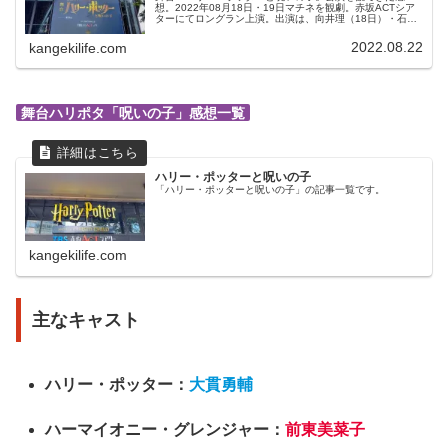
想。2022年08月18日・19日マチネを観劇。赤坂ACTシア
ターにてロングラン上演。出演は、向井理（18日）・石丸
幹二（19日）、中別府 葵（18日）・早霧せいな（19
日）、竪山隼太、松田慎也（18日）・宮尾俊太郎（19
2022.08.22
kangekilife.com
日）、白羽ゆり、福山康平、斉藤莉生（18日）・門田宗大
（19日）、美山加恋、橋本菜摘、宝意紗友莉（18日）・岩
田華怜（19日）、木場允視、福井貴一、高橋ひとみ（１８
日）・榊原郁恵（19日） ほか
舞台ハリポタ「呪いの子」感想一覧
ハリー・ポッターと呪いの子
「ハリー・ポッターと呪いの子」の記事一覧です。
kangekilife.com
主なキャスト
ハリー・ポッター：
大貫勇輔
ハーマイオニー・グレンジャー：
前東美菜子