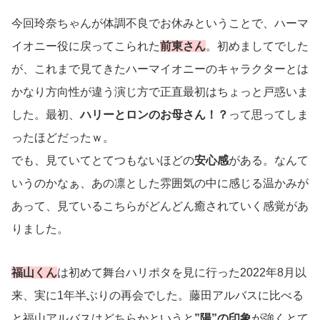
今回玲奈ちゃんが体調不良でお休みということで、ハーマ
イオニー役に戻ってこられた
前東さん
。初めましてでした
が、これまで見てきたハーマイオニーのキャラクターとは
かなり方向性が違う演じ方で正直最初はちょっと戸惑いま
した。最初、
ハリーとロンのお母さん！？
って思ってしま
ったほどだったｗ。
でも、見ていてとてつもないほどの
安心感
がある。なんて
いうのかなぁ、あの凛とした雰囲気の中に感じる温かみが
あって、見ているこちらがどんどん癒されていく感覚があ
りました。
福山くん
は初めて舞台ハリポタを見に行った2022年8月以
来、実に1年半ぶりの再会でした。藤田アルバスに比べる
と福山アルバスはどちらかというと
”陽”の印象
が強くとて