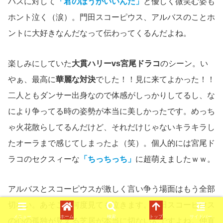
バスに対して
「君のほうがいいんだ」
と優しく微笑む姿も
ホント泣く（涙）。門田スコーピウス、アルバスのことホ
ントに大好きなんだなって伝わってくるんだよね。
楽しみにしていた
大貫ハリーvs宮尾ドラコ
のシーン。い
やぁ、最高に
華麗な対決
でした！！見に来てよかった！！
二人ともダンサー出身なので体感がしっかりしてるし、な
により争ってる時の姿勢が本当に美しかったです。めっち
ゃ火花散らしてるんだけど、それだけじゃないキラキラし
たオーラまで感じてしまったよ（笑）。個人的には宮尾ド
ラコのセクスィーな
「ちっちっち」
に超萌えましたｗｗ。
アルバスとスコーピウスが激しく言い争う場面はもう全部
切ない。あそこは何度見ても泣きます。門田スコーピウス
メニュー
ホーム
検索
トップ
サイドバー
の心の孤独が見える芝居が本当に切ないんですよね。仲直