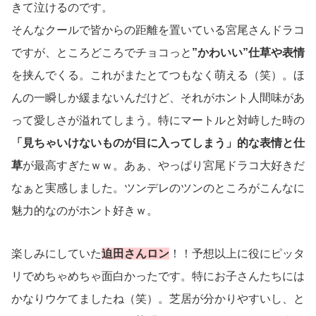
きて泣けるのです。
そんなクールで皆からの距離を置いている宮尾さんドラコ
ですが、ところどころでチョコっと
”かわいい”仕草や表情
を挟んでくる。これがまたとてつもなく萌える（笑）。ほ
んの一瞬しか緩まないんだけど、それがホント人間味があ
って愛しさが溢れてしまう。特にマートルと対峙した時の
「見ちゃいけないものが目に入ってしまう」的な表情と仕
草
が最高すぎたｗｗ。あぁ、やっぱり宮尾ドラコ大好きだ
なぁと実感しました。ツンデレのツンのところがこんなに
魅力的なのがホント好きｗ。
楽しみにしていた
迫田さんロン
！！予想以上に役にピッタ
リでめちゃめちゃ面白かったです。特にお子さんたちには
かなりウケてましたね（笑）。芝居が分かりやすいし、と