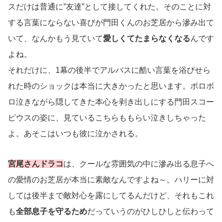
スだけは普通に”友達”として接してくれた。そのことに対
する言葉にならない喜びが門田くんのお芝居から滲み出て
いて、なんかもう見ていて
愛しくてたまらなくなる
んです
よね。
それだけに、1幕の後半でアルバスに酷い言葉を浴びせら
れた時のショックは本当に大きかったと思います。ボロボ
ロ泣きながら隠してきた本心を剥き出しにする門田スコー
ピウスの姿に、見ているこちらももらい泣きしちゃった
よ。あそこはいつも彼に泣かされる。
宮尾さんドラコ
は、クールな雰囲気の中に滲み出る息子へ
の愛情のお芝居が本当に素敵なんですよね～。ハリーに対
しては後半まで敵対心を露にしてるんだけど、それもこれ
も
全部息子を守るため
だっていうのがひしひしと伝わって