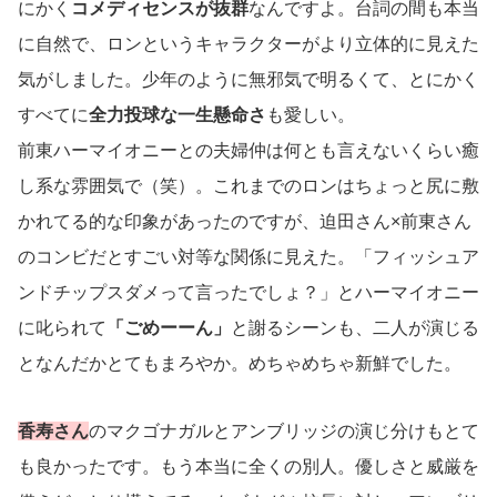
にかく
コメディセンスが抜群
なんですよ。台詞の間も本当
に自然で、ロンというキャラクターがより立体的に見えた
気がしました。少年のように無邪気で明るくて、とにかく
すべてに
全力投球な一生懸命さ
も愛しい。
前東ハーマイオニーとの夫婦仲は何とも言えないくらい癒
し系な雰囲気で（笑）。これまでのロンはちょっと尻に敷
かれてる的な印象があったのですが、迫田さん×前東さん
のコンビだとすごい対等な関係に見えた。「フィッシュア
ンドチップスダメって言ったでしょ？」とハーマイオニー
に叱られて
「ごめーーん」
と謝るシーンも、二人が演じる
となんだかとてもまろやか。めちゃめちゃ新鮮でした。
香寿さん
のマクゴナガルとアンブリッジの演じ分けもとて
も良かったです。もう本当に全くの別人。優しさと威厳を