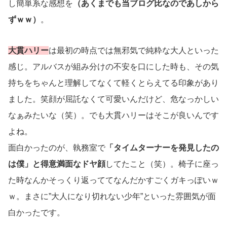
し簡単系な感想を
（あくまでも当ブログ比なのであしから
ずｗｗ）
。
大貫ハリー
は最初の時点では無邪気で純粋な大人といった
感じ。アルバスが組み分けの不安を口にした時も、その気
持ちをちゃんと理解してなくて軽くとらえてる印象があり
ました。笑顔が屈託なくて可愛いんだけど、危なっかしい
なぁみたいな（笑）。でも大貫ハリーはそこが良いんです
よね。
面白かったのが、執務室で
「タイムターナーを発見したの
は僕」と得意満面なドヤ顔
してたこと（笑）。椅子に座っ
た時なんかそっくり返っててなんだかすごくガキっぽいｗ
ｗ。まさに”大人になり切れない少年”といった雰囲気が面
白かったです。