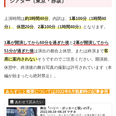
シアター（東京・赤坂）
上演時間は
約3時間40分
。内訳は、
1幕100分（1時間40
分）
、
休憩20分
、
2幕100分（1時間40分）
となります。
1幕が開演してから60分を過ぎた後
と
2幕が開演してから
51分が過ぎた後
は演出の都合上休憩、または終演まで
客
席に案内されない
そうですのでご注意ください。開演前、
休憩中、終演後の舞台写真の撮影は許可されています（本
編が始まったら絶対禁止）。
あらすじと概要については2022年8月観劇時の記事参照
舞台『ハリー・ポッターと呪いの子』
2022.08.18−08.19 マチネ
舞台『ハリー・ポッターと呪いの子』公演を観てきた感