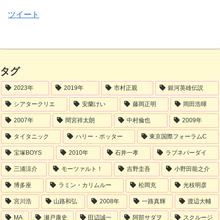
ツイート
タグ
2023年
2019年
市村正親
銀河英雄伝説
シアタークリエ
安蘭けい
藤岡正明
岡田浩暉
2007年
間宮祥太朗
中村倫也
2009年
タイタニック
ハリー・ポッター
東京国際フォーラムC
宝塚BOYS
2010年
石井一孝
ラブネバーダイ
三浦涼介
モーツァルト！
吉野圭吾
小野田龍之介
博多座
ラミン・カリムルー
松岡充
光枝明彦
宮川浩
山路和弘
2008年
一路真輝
渡辺大輔
MA
瀬戸康史
田辺誠一
阿部サダヲ
スクルージ