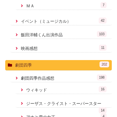
7
ＭＡ
42
イベント（ミュージカル）
103
飯田洋輔くん出演作品
11
映画感想
202
劇団四季
198
劇団四季作品感想
16
ウィキッド
ジーザス・クライスト・スーパースター
14
4