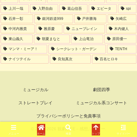
上川一哉
入野自由
葛山信吾
エビータ
spi
石井一彰
銀河鉄道999
戸井勝海
矢崎広
中河内雅貴
雅原慶
ニューブレイン
木内健人
東山義久
朝夏まなと
上山竜治
原田優一
マンマ・ミーア！
シークレット・ガーデン
TENTH
ナイツテイル
良知真次
百名ヒロキ
ミュージカル
劇団四季
ストレートプレイ
ミュージカル系コンサート
プライバシーポリシーと免責事項
© 2006-2026 観劇LIFE－感想ぶろぐー.
メニュー
ホーム
検索
トップ
サイドバー