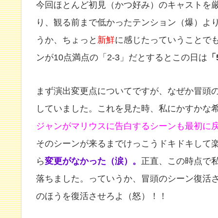
今回ほとんど初見（かつ好み）のキャストを
り、観る前まで低かったテンション（爆）よ
うか、ちょっと
新鮮
に感じたっていうことで
ンが10点満点の「2-3」だとするとこの日は
「
まず演出変更点についてですが、なぜか冒頭
していました。これを見た時、私にかすかな
ジャンがマリウスに告白するシーンも最初に
そのシーンが来るまでけっこうドキドキして楽
ら
変更がなかった（涙）。
正直、この時点で
落ちました。っていうか、冒頭のシーン復活
のほうを復活させろよ（怒）！！