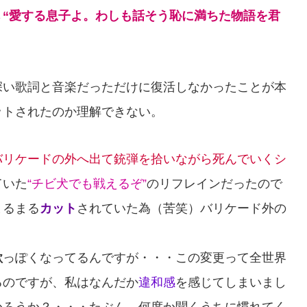
→
“愛する息子よ。わしも話そう恥に満ちた物語を君
深い歌詞と音楽だっただけに復活しなかったことが本
ットされたのか理解できない。
バリケードの外へ出て銃弾を拾いながら死んでいくシ
ていた
“チビ犬でも戦えるぞ”
のリフレインだったので
まるまる
カット
されていた為（苦笑）バリケード外の
歌
っぽくなってるんですが・・・この変更って全世界
るのですが、私はなんだか
違和感
を感じてしまいまし
かろうか？・・・たぶん、何度か聞くうちに慣れてく