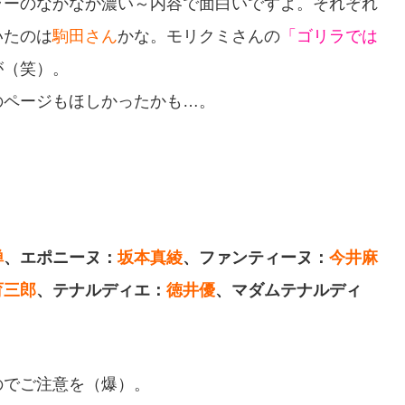
ラーのなかなか濃い～内容で面白いですよ。それぞれ
いたのは
駒田さん
かな。モリクミさんの
「ゴリラでは
が（笑）。
のページもほしかったかも…。
禅
、エポニーヌ：
坂本真綾
、ファンティーヌ：
今井麻
育三郎
、テナルディエ：
徳井優
、マダムテナルディ
のでご注意を（爆）。