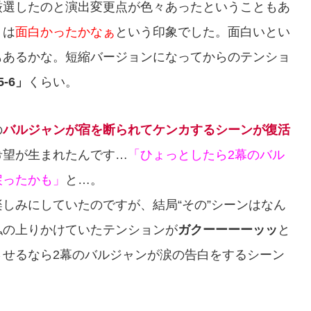
厳選したのと演出変更点が色々あったということもあ
りは
面白かったかなぁ
という印象でした。面白いとい
もあるかな。短縮バージョンになってからのテンショ
5-6」
くらい。
の
バルジャンが宿を断られてケンカするシーンが復活
希望が生まれたんです…
「ひょっとしたら2幕のバル
戻ったかも」
と…。
しみにしていたのですが、結局“その”シーンはなん
私の上りかけていたテンションが
ガクーーーーッッ
と
させるなら2幕のバルジャンが涙の告白をするシーン