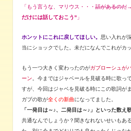
「もう言うな、マリウス・・・
話があるのだ
だけには話しておこう”
」
ホンットにこれに戻してほしい。
思い入れが
当にショックでした。未だになんでこれがカ
もう一つ大きく変わったのが
ガブローシュが
ーン
。今まではジャベールを見破る時に歌っ
すが、今回はジャベを見破る時にこの歌詞が
ガブの歌が
全くの新曲
になってました。
「一発目は～♪、二発目は～♪」といった数え
共通なんでしょうか？聞きなれないせいもあ
た。別に今までどおりでも良かったんじゃな