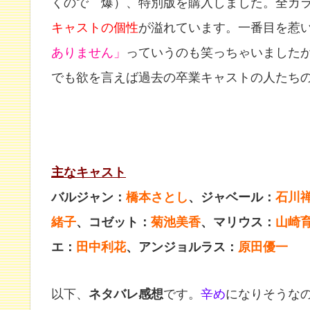
くので 爆）、特別版を購入しました。全カ
キャストの個性
が溢れています。一番目を惹
ありません」
っていうのも笑っちゃいました
でも欲を言えば過去の卒業キャストの人たち
主なキャスト
バルジャン：
橋本さとし
、ジャベール：
石川
緒子
、コゼット：
菊池美香
、マリウス：
山崎
エ：
田中利花
、アンジョルラス：
原田優一
以下、
ネタバレ感想
です。
辛め
になりそうな