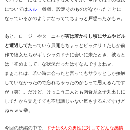
については
スルー
😅😅。設定そのものがなかったことに
なっているかのようになっててちょっと戸惑ったかもｗ。
あと、ロージーやターニャが
実は若かりし頃にサムやビル
と遭遇してた
っていう展開もちょっとビックリ！たしか前
作で彼女たちがギリシャのドナに会いに来たとき、彼らと
は「初めまして」な状況だったはずなんですよねｗ。
まぁこれは、若い時に会ったと言ってもサラッとしか接触
していなかったので忘れちゃったのかもって思えるんです
が（笑）。だけど、けっこう二人とも肉食系女子丸出しに
してたから覚えてても不思議じゃない気もするんですけど
ねｗｗｗ😅。
今回の続編の中で、
ドナは3人の男性に対してどんな感情