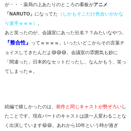
が・・・薬局の上あたりのところの看板が
アニメ
「NARUTO」
になってた
（しかもそこだけ色合いがかな
り派手ｗｗｗ）
。
あと笑ったのが、会議室にあった社名？？みたいなやつ。
『整合性』
ってｗｗｗｗ。いったいどこからその言葉チ
ョイスしてきたんだよ😅😅😅。会議室の雰囲気も妙に
「間違った」日本的なセットだったし、なんかもう、笑っ
てしまったｗ。
続編で嬉しかったのは、
前作と同じキャストが勢ぞろい
し
たことです。現在パートのキャストは誰一人変わることな
く出演しています😆😆。あれから10年という時が過ぎ