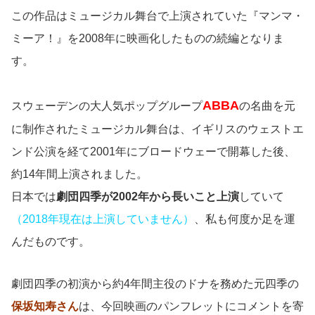
この作品はミュージカル舞台で上演されていた『マンマ・
ミーア！』を2008年に映画化したものの続編となりま
す。
ABBA
スウェーデンの大人気ポップグループ
の名曲を元
に制作されたミュージカル舞台は、イギリスのウェストエ
ンド公演を経て2001年にブロードウェーで開幕した後、
約14年間上演されました。
日本では
劇団四季が2002年から長いこと上演
していて
（2018年現在は上演していません）
、私も何度か足を運
んだものです。
劇団四季の初演から約4年間主役のドナを務めた元四季の
保坂知寿さん
は、今回映画のパンフレットにコメントを寄