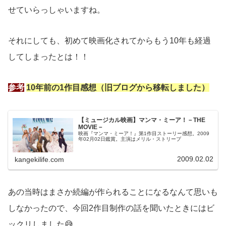
せていらっしゃいますね。
それにしても、初めて映画化されてからもう10年も経過
してしまったとは！！
参考
10年前の1作目感想（旧ブログから移転しました）
【ミュージカル映画】マンマ・ミーア！－THE
MOVIE－
映画『マンマ・ミーア！』第1作目ストーリー感想。2009
年02月02日鑑賞。主演はメリル・ストリープ
2009.02.02
kangekilife.com
あの当時はまさか続編が作られることになるなんて思いも
しなかったので、今回2作目制作の話を聞いたときにはビ
ックリしました😅。