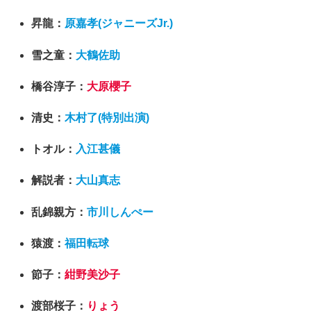
昇龍：
原嘉孝(ジャニーズJr.)
雪之童：
大鶴佐助
橋谷淳子：
大原櫻子
清史：
木村了(特別出演)
トオル：
入江甚儀
解説者：
大山真志
乱錦親方：
市川しんぺー
猿渡：
福田転球
節子：
紺野美沙子
渡部桜子：
りょう