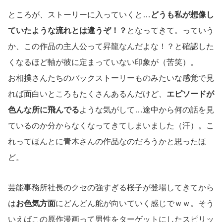
ところが、ストーリーに入っていくと…
どうも私が想像し
ていたような流れとは違うぞ！？
となってきて。っていう
か、この作品の主人公って昇龍なんだよな！？と確認した
くなるほど軸が彼に定まっていない印象が（苦笑）。
お相撲さんたちのバックストーリーものみたいな感覚で見
れば面白いところもたくさんあるんだけど、
エピソードが
色んな所に飛んでる
ような気がして…途中から何の話を見
ているのか分からなくなってきてしまいました（汗）。こ
れってほんとに青木さんの作品なのだろうかと思ったほ
ど。
芸能事務所社長のクセの強すぎる桜子が登場してきてから
は
お色気方面
にどんどん舵が向いていく感じでｗｗ。そう
いえばこの原作漫画って男性をターゲットにしたスピリッ