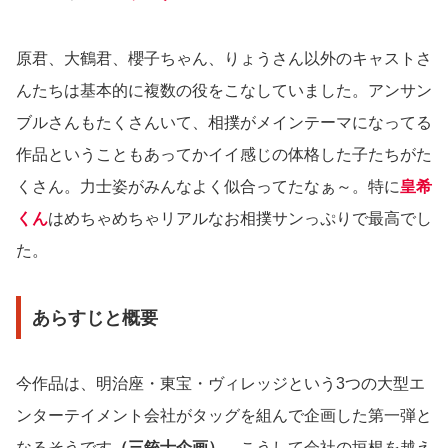
原君、大鶴君、櫻子ちゃん、りょうさん以外のキャストさ
んたちは基本的に複数の役をこなしていました。アンサン
ブルさんもたくさんいて、相撲がメインテーマになってる
作品ということもあってかイイ感じの体格した子たちがた
くさん。力士姿がみんなよく似合ってたなぁ～。特に
皇希
くん
はめちゃめちゃリアルなお相撲サンっぷりで最高でし
た。
あらすじと概要
今作品は、明治座・東宝・ヴィレッジという3つの大型エ
ンターテイメント会社がタッグを組んで企画した第一弾と
なるそうです
（三銃士企画）
。こうして会社の垣根を越え