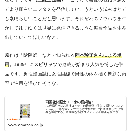
てより面白いエンタメを発信していこうという試みはとて
も素晴らしいことだと思います。それぞれのノウハウを生
かしてゆくゆくは世界に発信できるような舞台作品を生み
出していってほしいなと。
原作は「陰陽師」などで知られる
岡本玲子さんによる漫
画
。1989年に
スピリッツ
で連載が始まり人気を博した作
品です。男性漫画誌に女性目線で男性の体を描く斬新な内
容で注目を浴びたそうな。
両国花錦闘士 1 〈東の横綱編〉
スポ根度ゼロ? 相撲コメディの決定版! 汗なし根性なしロマ
ンスあり?等身大の力士たちが土俵の外で切磋琢磨したり青
春を謳歌する、画期的な相撲コメディが豪華決定版で復刻!
四半世紀以上前に描かれたとは思えない出色の相撲漫画。
往年の大相撲ファンな...
www.amazon.co.jp