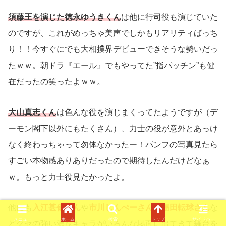
須藤王を演じた徳永ゆうきくん
は他に行司役も演じていた
のですが、これがめっちゃ美声でしかもリアリティばっち
り！！今すぐにでも大相撲界デビューできそうな勢いだっ
たｗｗ。朝ドラ『エール』でもやってた”指パッチン”も健
在だったの笑ったよｗｗ。
大山真志くん
は色んな役を演じまくってたようですが（デ
ーモン閣下以外にもたくさん）、力士の役が意外とあっけ
なく終わっちゃって勿体なかったー！パンフの写真見たら
すごい本物感ありありだったので期待したんだけどなぁ
ｗ。もっと力士役見たかったよ。
他にも
入江甚儀くん
や
市川しんぺーさん
や
福田転球さん
な
メニュー
ホーム
検索
トップ
サイドバー
どクセの強い濃厚キャラがいろんな場面に出てきて舞台を