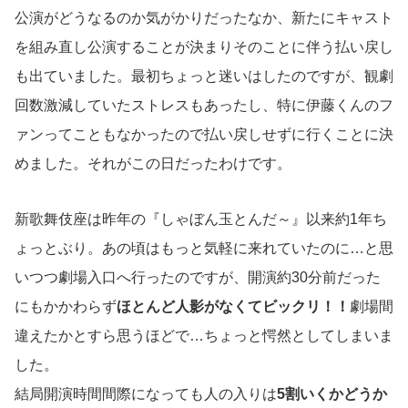
公演がどうなるのか気がかりだったなか、新たにキャスト
を組み直し公演することが決まりそのことに伴う払い戻し
も出ていました。最初ちょっと迷いはしたのですが、観劇
回数激減していたストレスもあったし、特に伊藤くんのフ
ァンってこともなかったので払い戻しせずに行くことに決
めました。それがこの日だったわけです。
新歌舞伎座は昨年の『しゃぼん玉とんだ～』以来約1年ち
ょっとぶり。あの頃はもっと気軽に来れていたのに…と思
いつつ劇場入口へ行ったのですが、開演約30分前だった
にもかかわらず
ほとんど人影がなくてビックリ！！
劇場間
違えたかとすら思うほどで…ちょっと愕然としてしまいま
した。
結局開演時間間際になっても人の入りは
5割いくかどうか