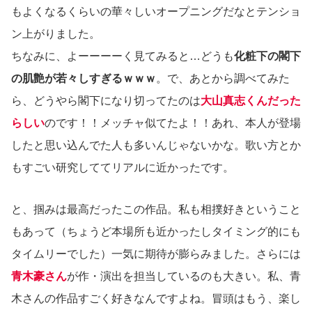
もよくなるくらいの華々しいオープニングだなとテンショ
ン上がりました。
ちなみに、よーーーーく見てみると…どうも
化粧下の閣下
の肌艶が若々しすぎるｗｗｗ
。で、あとから調べてみた
ら、どうやら閣下になり切ってたのは
大山真志くんだった
らしい
のです！！メッチャ似てたよ！！あれ、本人が登場
したと思い込んでた人も多いんじゃないかな。歌い方とか
もすごい研究しててリアルに近かったです。
と、掴みは最高だったこの作品。私も相撲好きということ
もあって（ちょうど本場所も近かったしタイミング的にも
タイムリーでした）一気に期待が膨らみました。さらには
青木豪さん
が作・演出を担当しているのも大きい。私、青
木さんの作品すごく好きなんですよね。冒頭はもう、楽し