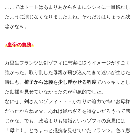
ここではトートはあまりあからさまにシシィに一目惚れし
たように演じなくなりましたよね。それだけはちょっと残
念かなｗ。
♪皇帝の義務♪
万里生フランツは剣ゾフィに忠実に従うイメージがすごく
強かった。取り乱した母親が飛び込んできて迷いが生じた
時にも、
椅子からは腰を少し浮かせる程度
でハッキリとし
た動揺を見せていなかったのが印象的でした。
なにせ、剣さんのゾフィ・・・かなりの迫力で怖いお母様
だったからねｗｗ。あれは従わざるを得ないだろうって感
じかな。でも、政治よりも結婚というゾフィの意見には
「母上！」
とちょっと抵抗を見せていたフランツ。色々思