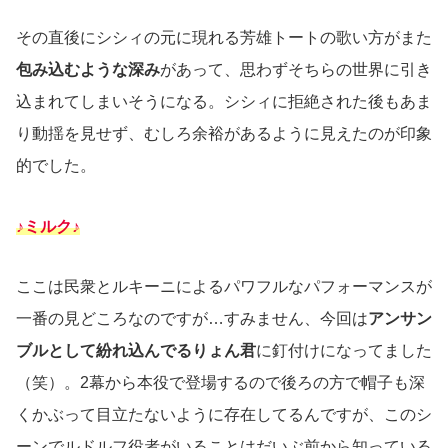
その直後にシシィの元に現れる芳雄トートの歌い方がまた
包み込むような深み
があって、思わずそちらの世界に引き
込まれてしまいそうになる。シシィに拒絶された後もあま
り動揺を見せず、むしろ余裕があるように見えたのが印象
的でした。
♪ミルク♪
ここは民衆とルキーニによるパワフルなパフォーマンスが
一番の見どころなのですが…すみません、今回は
アンサン
ブルとして紛れ込んでるりょん君
に釘付けになってました
（笑）。2幕から本役で登場するので後ろの方で帽子も深
くかぶって目立たないように存在してるんですが、このシ
ーンでルドルフ役者がいることはだいぶ前から知っている