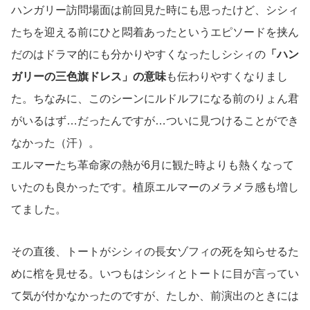
ハンガリー訪問場面は前回見た時にも思ったけど、シシィ
たちを迎える前にひと悶着あったというエピソードを挟ん
だのはドラマ的にも分かりやすくなったしシシィの
「ハン
ガリーの三色旗ドレス」の意味
も伝わりやすくなりまし
た。ちなみに、このシーンにルドルフになる前のりょん君
がいるはず…だったんですが…ついに見つけることができ
なかった（汗）。
エルマーたち革命家の熱が6月に観た時よりも熱くなって
いたのも良かったです。植原エルマーのメラメラ感も増し
てました。
その直後、トートがシシィの長女ゾフィの死を知らせるた
めに棺を見せる。いつもはシシィとトートに目が言ってい
て気が付かなかったのですが、たしか、前演出のときには