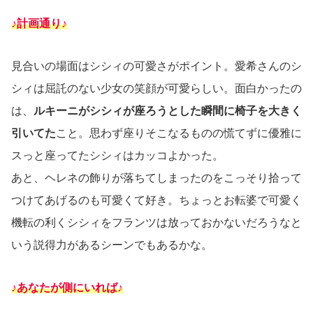
♪計画通り♪
見合いの場面はシシィの可愛さがポイント。愛希さんのシ
シィは屈託のない少女の笑顔が可愛らしい。面白かったの
は、
ルキーニがシシィが座ろうとした瞬間に椅子を大きく
引いてた
こと。思わず座りそこなるものの慌てずに優雅に
スっと座ってたシシィはカッコよかった。
あと、ヘレネの飾りが落ちてしまったのをこっそり拾って
つけてあげるのも可愛くて好き。ちょっとお転婆で可愛く
機転の利くシシィをフランツは放っておかないだろうなと
いう説得力があるシーンでもあるかな。
♪あなたが側にいれば♪