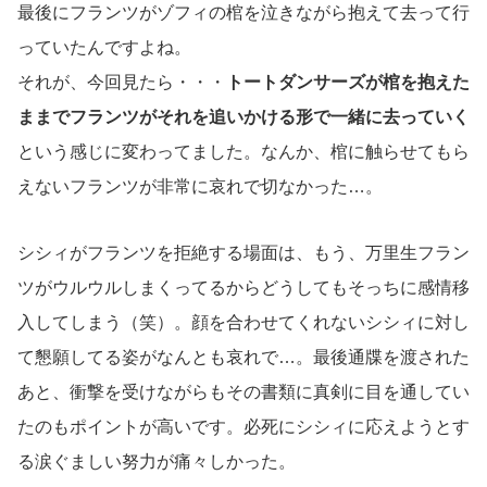
最後にフランツがゾフィの棺を泣きながら抱えて去って行
っていたんですよね。
それが、今回見たら・・・
トートダンサーズが棺を抱えた
ままでフランツがそれを追いかける形で一緒に去っていく
という感じに変わってました。なんか、棺に触らせてもら
えないフランツが非常に哀れで切なかった…。
シシィがフランツを拒絶する場面は、もう、万里生フラン
ツがウルウルしまくってるからどうしてもそっちに感情移
入してしまう（笑）。顔を合わせてくれないシシィに対し
て懇願してる姿がなんとも哀れで…。最後通牒を渡された
あと、衝撃を受けながらもその書類に真剣に目を通してい
たのもポイントが高いです。必死にシシィに応えようとす
る涙ぐましい努力が痛々しかった。