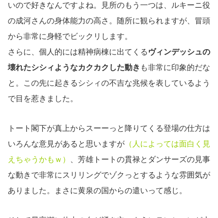
いので好きなんですよね。見所のもう一つは、ルキーニ役
の成河さんの身体能力の高さ。随所に観られますが、冒頭
から非常に身軽でビックリします。
さらに、個人的には精神病棟に出てくる
ヴィンデッシュの
壊れたシシィようなカクカクした動き
も非常に印象的だな
と。この先に起きるシシィの不吉な兆候を表しているよう
で目を惹きました。
トート閣下が真上からスーーっと降りてくる登場の仕方は
いろんな意見があると思いますが
（人によっては面白く見
えちゃうかもｗ）
、芳雄トートの貫禄とダンサーズの見事
な動きで非常にスリリングでゾクっとするような雰囲気が
ありました。まさに黄泉の国からの遣いって感じ。