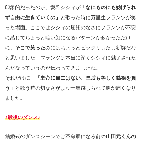
印象的だったのが、愛希シシィが
「なにものにも妨げられ
ず自由に生きていくの」
と歌った時に万里生フランツが笑
った場面。ここではシシィの屈託のなさにフランツが不安
に感じてちょっと暗い顔になるパターンが多かっただけ
に、そこで
笑った
のにはちょっとビックリしたし新鮮だな
と思いました。フランツは本当に深くシシィに魅了された
んだなっていうのが伝わってきましたね。
それだけに、
「皇帝に自由はない、皇后も等しく義務を負
う」
と歌う時の切なさがより一層感じられて胸が痛くなり
ました。
♪最後のダンス♪
結婚式のダンスシーンでは革命家になる前の
山田元くんの