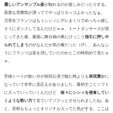
麗しいアンサンブル姿
が観れるのが楽しみだったりする。
高貴な雰囲気が漂っててやっぱりカッコよかったなぁ。
万里生フランツはもうシシィにデレまくりでめっちゃ嬉し
そうにダンスしてるんだけどｗｗ、トートダンサーズが混
じってきた後、最後に舞台袖の奥にけっこう
強引に押しや
られてしまう
のがなんだか気の毒だった（汗）。あんなふ
うにフランツは姿を消していたのかとこの時初めて見たｗ
ｗ。
芳雄トートの歌い方が前回公演で観た時よりも
表現豊か
に
なっていて非常に見応えがありました。最初すごくソフト
に入っていっていくんだけど、
徐々にシシィを侵食してい
くような歌い方
で見ていてゾクッとさせられましたね。あ
と、音程もちょっとオリジナル入ってた気がする。ここは