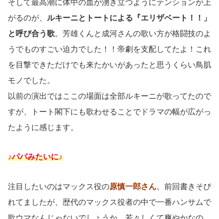
そして最高潮に体中の血が湧き立つようにテンションが上
がるのが、
ルキーニとトートによる『エリザベート！！」
と呼び合う歌
。芳雄くんと成河さんの歌い方が格闘技のよ
うでものすごい迫力でした！！帝劇を支配してたよ！これ
を目撃できただけでも来たかいがあったと思うくらい鳥肌
モノでした。
以前の演出ではここの場面は全部ルキーニが歌ってたので
すが、トート閣下にも歌わせることでドラマの幅が広がっ
たように感じます。
♪パパみたいに♪
注目したいのはマックス役の
原慎一郎さん
。前回書きそび
れてましたが、歴代のマックス役者の中で一番ハンサムで
歌ウマなんじゃないでしょうか。若々しくて爽やかなの