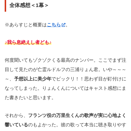
全体感想＜1幕＞
※あらすじと概要は
こちら
。
♪我ら息絶えし者ども♪
何度聞いてもゾクゾクくる最高のナンバー。ここでまず注
目して見たのが亡霊ルドルフの三浦りょん君。いや～～～
～、
予想以上に美少年
でビックリ！！思わず目が釘付けに
なってしまった。りょんくんについてはキャスト感想にま
た書きたいと思います。
それから、
フランツ役の万里生くんの歌声が実に心地よく
響いている
のもよかった。彼の歌って本当に聴き取りやす