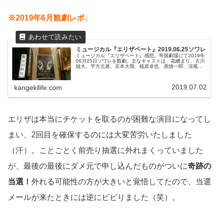
※2019年6月観劇レポ↓
ミュージカル『エリザベート』2019.06.25ソワレ
ミュージカル『エリザベート』感想。帝国劇場にて2019年
06月25日ソワレを観劇。主なキャストは、花總まり、古川
雄大、平方元基、京本大我、植原卓也、原慎一郎、涼風真
世、成河 ほか。
2019.07.02
kangekilife.com
エリザは本当にチケットを取るのが困難な演目になってし
まい、2回目を確保するのには大変苦労いたしました
（汗）。ことごとく前売り抽選に外れまくっていました
が、最後の最後にダメ元で申し込んだものがついに
奇跡の
当選！
外れる可能性の方が大きいと覚悟してたので、当選
メールが来たときには逆にビビりました（笑）。