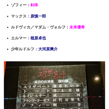
ゾフィー：
剣幸
マックス：
原慎一郎
ルドヴィカ／マダム・ヴォルフ：
未来優希
エルマー：
植原卓也
少年ルドルフ：
大河原爽介