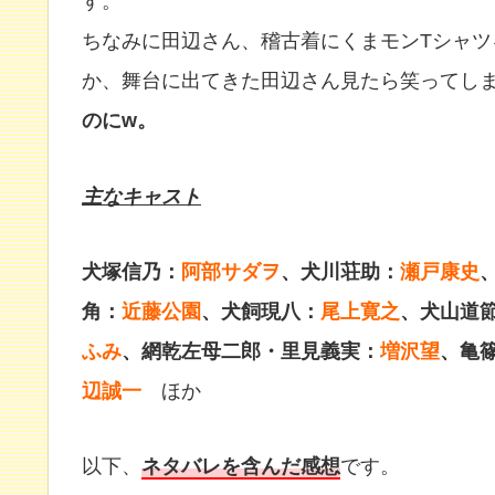
す。
ちなみに田辺さん、稽古着にくまモンTシャ
か、舞台に出てきた田辺さん見たら笑ってし
のにw。
主なキャスト
犬塚信乃：
阿部サダヲ
、犬川荘助：
瀬戸康史
角：
近藤公園
、犬飼現八：
尾上寛之
、犬山道
ふみ
、網乾左母二郎・里見義実：
増沢望
、亀
辺誠一
ほか
以下、
ネタバレを含んだ感想
です。