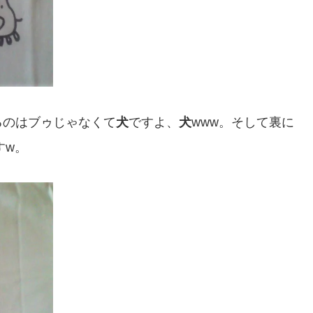
るのはブゥじゃなくて
犬
ですよ、
犬
www。そして裏に
すw。