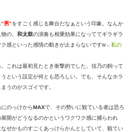
も
"男"
をすごく感じる舞台だなぁという印象。なんか
人物の。
和太鼓
の演奏も相乗効果になっててギラギラ
ワク感といった感情の動きが止まらないですw
←私の
る。これは最初見たとき衝撃的でした。信乃の飼って
まうという設定が何とも恐ろしい。でも、そんなホラ
しまうのがスゴイです。
当にのっけから
MAX
で、その勢いに観ている者は恐ろ
の展開がどうなるのかというワクワク感に捕らわれ
になぜかものすごくあっけらかんとしていて、観てい