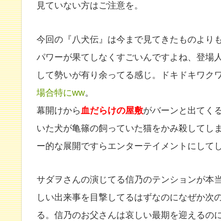
見ていない方はご注意を。
今回の『八犬伝』は今まで見てきたものより
パワーが果てしなくすごいんですよね、登場
して勢いが有り余ってる感じ。ドキドキワク
場合特にww
。
幕開けから
血だらけの屋敷
がバーンと出てく
いた犬が亀篠の飼っていた猫をかみ殺してし
ー的な展開ですらエンターテイメントにして
サダヲさんの演じてる信乃のテンションが本
しい出来事を目撃してるはずなのになぜか次
る。信乃のお父さんは哀しい最期を迎えるの