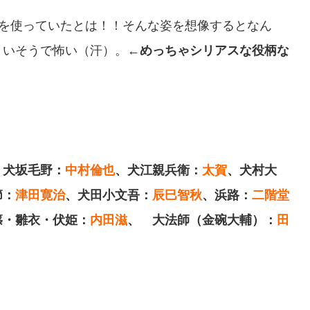
ツを使っていたとは！！そんな姿を想像するとなん
まいそうで怖い（汗）。
←めっちゃシリアスな役柄な
、犬坂毛野：
中村倫也
、犬江親兵衛：
太賀
、犬村大
節：
津田寛治
、犬田小文吾：
辰巳智秋
、浜路：
二階堂
篠・雛衣・伏姫：
内田滋
、ゝ大法師（金碗大輔）：
田