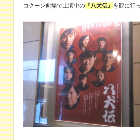
コクーン劇場で上演中の
『八犬伝』
を観に行