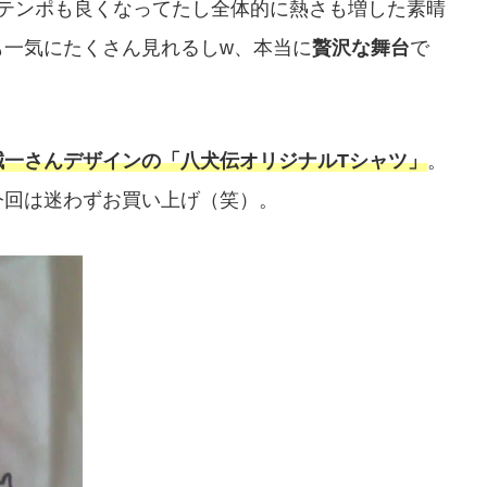
、テンポも良くなってたし全体的に熱さも増した素晴
も一気にたくさん見れるしw、本当に
贅沢な舞台
で
誠一さんデザインの「八犬伝オリジナルTシャツ」
。
今回は迷わずお買い上げ（笑）。