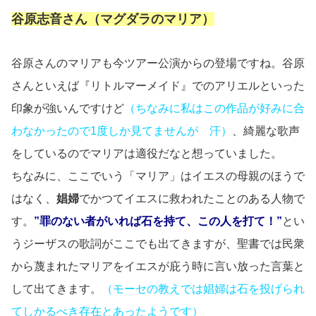
谷原志音さん（マグダラのマリア）
谷原さんのマリアも今ツアー公演からの登場ですね。谷原
さんといえば『リトルマーメイド』でのアリエルといった
印象が強いんですけど
（ちなみに私はこの作品が好みに合
わなかったので1度しか見てませんが 汗）
、綺麗な歌声
をしているのでマリアは適役だなと想っていました。
ちなみに、ここでいう「マリア」はイエスの母親のほうで
はなく、
娼婦
でかつてイエスに救われたことのある人物で
す。
”罪のない者がいれば石を持て、この人を打て！”
とい
うジーザスの歌詞がここでも出てきますが、聖書では民衆
から蔑まれたマリアをイエスが庇う時に言い放った言葉と
して出てきます。
（モーセの教えでは娼婦は石を投げられ
てしかるべき存在とあったようです）