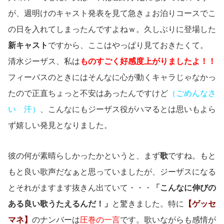
が、週明けのキャスト発表を見て急きょお泊りコースでこ
の日を入れてしまったんですよねｗ。久しぶりに登場した
新キャスト
ですから、ここはやっぱり見ておきたくて。
清水ジーザス、私は
ものすごく好感度上がりましたよ！！
フィーバスのときにはそんなに心が動くキャラじゃなかっ
たので正直ちょっと不安はあったんですけど
（ごめんなさ
い 汗）
、こんなにもジーザス役がハマるとは思いもよら
ず嬉しい発見となりました。
彼の何が素晴らしかったかというと、まず
歌
ですね。もと
もと良い歌声だなぁと思っていましたが、ジーザスになる
とそれがますます抜きん出ていて・・・
「こんなに伸びの
ある良い歌うたえるんだ！」
と驚きました。特に
【ゲッセ
マネ】
のナンバーは
圧巻の一言
です。歌いながらも感情が