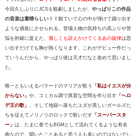
今回久しぶりにJCSを観劇しましたが、
やっぱりこの作品
の音楽は素晴らしい！！
観ていて心の中が弾けて踊り出す
ような感覚にさせられる。登場人物の気持ちの高ぶりや苦
悩を的確に捉えた、
激しくも訴えかけてくるあの旋律
は思
い出すだけでも胸が熱くなります。これがデビュー作だっ
ていうんだから、やっぱり彼は天才だなと改めて思いまし
た。
唯一ともいえるバラードのマリアが歌う
「私はイエスが分
からない」
や、コミカル調で異質な空間を作り出す
「ヘロ
デ王の歌」
、そして地獄へ落ちたユダが美しいガールズた
ちを従えてノリノリのロックで歌いだす
「スーパースタ
ー」
は、たまに巷でもBGMとして流れてくるような有名
曲なので、聞いたことあると思う人も多いのではないでし