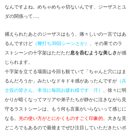
なんですよね。めちゃめちゃ切ないんです、ジーザスとユ
ダの関係って…。
捕えられたあとのジーザスはもう、痛々しいの一言ではあ
るんですけど
（鞭打ち39回シーンとか）
、その果てのラ
ストシーンの十字架はただただ
息を呑むような美しさ
が感
じられます。
十字架を立てる場面は今回も観ていて「ちゃんと穴にはま
るんだろうか」みたいなドキドキ感があったんですが
（兵
士役の皆さん、本当に毎回お疲れ様です 汗）
、徐々に明
かりが暗くなってマリアや弟子たちが静かに泣きながら見
守るラストシーンは、もう何も言葉がいらないって感じに
なる。
光の使い方がとにかくものすごく印象的。
大きな見
どころでもあるので最後までぜひ注目していただきたいポ