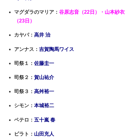
マグダラのマリア：
谷原志音（22日）・山本紗衣
（23日）
カヤパ：
高井 治
アンナス：
吉賀陶馬ワイス
司祭１：
佐藤圭一
司祭２：
賀山祐介
司祭３：
高舛裕一
シモン：
本城裕二
ペテロ：
五十嵐 春
ピラト：
山田充人