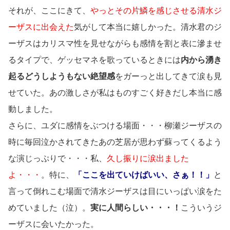
それが、ここにきて、
やっとその片鱗を感じさせる清水ジ
ーザスに出会えた
気がして本当に嬉しかった。清水君のジ
ーザスはカリスマ性を見せながらも感情を割と表に滲ませ
るタイプで、ゲッセマネを歌っているときには
内から湧き
起るどうしようもない絶望感
をガーっと出してきて涙も見
せていた。あの激しさが私はものすごく好きだし本当に感
動しました。
さらに、ユダに感情をぶつける場面・・・柳瀬ジーザスの
時に毎回泣かされてきたあの芝居が思わず蘇ってくるよう
な演じっぷりで・・・私、
久し振りに涙出ました
よ・・・
。特に、
「ここを出ていけばいい、さぁ！！」
と
言って倒れこむ場面で清水ジーザスは目にいっぱい涙をた
めていました（泣）。
実に人間らしい・・・！
こういうジ
ーザスに会いたかった。