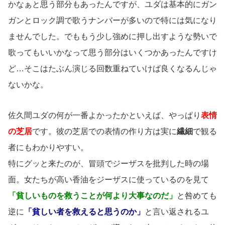
かなぁと思う部分もあったんですが、ユダは基本的にガン
ガンとロック調で歌うナンバーが多いので特には気になり
ませんでした。でももう少し強めに押し出すような勢いで
歌ってもいいかなって思う部分はいくつかあったんですけ
ど…そこはたぶん演じる回数重ねていけば良くなるんじゃ
ないかな。
佐久間ユダの何が一番よかったかといえば、やっぱり
表情
の芝居
です。彼の芝居での表情の作り方は実に
繊細
で観る
者にもわかりやすい。
特にグッと来たのが、冒頭でジーザスを批判した時の場
面。女たちが高い香油をジーザスに使っているのを見て
「貧しいものを救うことが何より大事なのだ」
と咎めても
逆に
「貧しい者を救えると思うのか」
と言い返されるユ