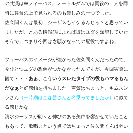
の共演はWフィーバス。ノートルダムでは同役の二人を同
時に舞台の上で見られるのも楽しみの一つでした。
佐久間くんは最初、ジーザスもイケるんじゃ？と思ってい
ましたが、とある情報筋によれば彼はユダを熱望していた
そうで。つまり今回は念願かなっての配役ですよね。
フィーバスのイメージが強かった佐久間くんだったので、
今ひとつユダの想像がつかなかったんですが、今回実際に
観て・・・
あぁ、こういうスレたタイプの役もハマるもん
だなぁ
と好感触を持ちました。声質はちょっと、キムスン
ラさん
（一時期は金森勝さんと名乗ってましたが）
に似て
る感じかな。
清水ジーザスが朗々と伸びのある美声を響かせていたこと
もあって、歌唱力という点ではちょっと佐久間くんは弱い