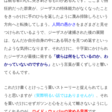
は観る者の心に突き刺さるものがあるんです。ここまで熱
狂的だった群衆が、ジーザスの特殊能力がなくなったこと
をきっかけに手のひらを返したように蔑み排除しろという
方向へと転換してしまう。
人間の愚かさ
をまざまざと見せ
つけられているようで、ジーザスが逮捕された後の展開
は、なんだか自分自身の中にある弱さを見つめ返すといっ
たような気持になります。それだけに、十字架にかけられ
たジーザスが最後に発する
「彼らは何をしているのか、わ
かっていないのですから」
という言葉が重くずしりと響い
てくるんです。
これだけ書くとけっこう重いストーリーと捉えられてしま
うと思いますが
（実際明るい話ではありませんが）
、それ
を重いだけにせずガツンと心をとらえて離さないようにし
てくれるのが、
ロイド・ウェバーの攻める音楽
です。