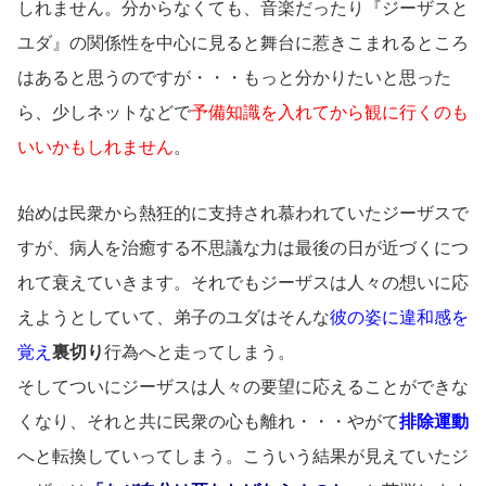
しれません。分からなくても、音楽だったり『ジーザスと
ユダ』の関係性を中心に見ると舞台に惹きこまれるところ
はあると思うのですが・・・もっと分かりたいと思った
ら、少しネットなどで
予備知識を入れてから観に行くのも
いいかもしれません
。
始めは民衆から熱狂的に支持され慕われていたジーザスで
すが、病人を治癒する不思議な力は最後の日が近づくにつ
れて衰えていきます。それでもジーザスは人々の想いに応
えようとしていて、弟子のユダはそんな
彼の姿に違和感を
覚え
裏切り
行為へと走ってしまう。
そしてついにジーザスは人々の要望に応えることができな
くなり、それと共に民衆の心も離れ・・・やがて
排除運動
へと転換していってしまう。こういう結果が見えていたジ