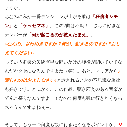
ょうか。
ちなみに私が一番テンションが上がる歌は
「狂信者シモ
ン」
と
「ゲッセマネ」
。この2曲は不動！！さらに好きな
ナンバーが
「何が起こるのか教えたまえ」
。
♪なんの、ざわめきですか？何が、起きるのですか？おし
えてください♪
っていう群衆の矢継ぎ早な問いかけの旋律が聞いていてな
んだかクセになるんですよね（笑）。あと、マリアから
♪
苦しむのはおよしなさい♪
と諭されるときの不思議な旋律
も好きです。とにかく、この作品、聴き応えのある音楽が
てんこ盛り
なんですよ！！なので何度も観に行きたくなっ
ちゃうんですよねぇ～。
そして、もう一つ何度も観に行きたくなるポイントが、
ジ