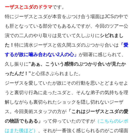
ーザスとユダのドラマ
です。
特にジーザスとユダが本音をぶつけ合う場面はJCSの中で
も肝となっている部分でもあるんですが、今回のツアー公
演での二人のやり取りは見ていて久しぶりに
シビれまし
た！
特に清水ジーザスと佐久間ユダのぶつかり合いは
「愛
するが故に噛み合わない2人の心」
が顕著に感じられて、
久し振りに
”あぁ、こういう感情のぶつかり合いが見たか
ったんだ！”
と心揺さぶられました。
ジーザスを愛していたが故にその行動を思いとどまらせよ
うと裏切り行為に走ったユダと、そんな弟子の気持ちを理
解しながらも裏切られたショックを隠し切れないジーザ
ス。今回美術スタッフの方が
「これはジーザスとユダの愛
の物語でもある」
って仰っていたのですが
（こちらのレポ
はまた後ほど）
、それが一番強く感じられるのがこの場面