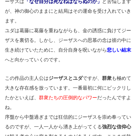
ーザスは
「なぜ自分は死なねばならぬのか」
と苦悩します
が、神の御心のままにと結局はその運命を受け入れていき
ます。
ユダは葛藤に葛藤を重ねながらも、金の誘惑に負けてジー
ザスを裏切る。しかし、ジーザスへの思慕の念は彼の中に
生き続けていたために、自分自身を呪いながら
悲しい結末
へと向かっていくのです。
この作品の主人公は
ジーザスとユダ
ですが、
群衆
も極めて
大きな存在感を放っています。一番最初に何にビックリし
たかといえば、
群衆たちの圧倒的なパワー
だったんですよ
ね。
序盤から中盤過ぎまでは狂信的にジーザスを崇め奉ってい
るのですが、一人一人から湧き上がってくる
強烈な信仰心