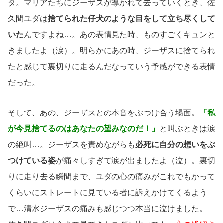
ダ。マリアたちにジーザスが導かれて去っていくとき、佐
久間ユダは
捨てられた仔犬のような目をして立ち尽くして
いた
んですよね…。あの表情見た時、ものすごくキュンと
きましたよ（涙）。明らかにあの時、ジーザスに捨てられ
たと感じて裏切りに走るんだなっていう予感ができる表情
だった。
そして、あの、ジーザスとの本音をぶつけ合う場面。
「私
が今見捨てるのはあなたの望みなのだ！」
と叫ぶときは涙
の絶叫…。ジーザスを責めながらも
必死に自分の想いをぶ
つけている姿
が痛々しすぎて涙が出ましたよ（泣）。裏切
りに走り去る瞬間まで、ユダの心の痛みがこれでもかって
くらいにストレートに見ている者に訴えかけてくるよう
で…清水ジーザスの痛みも感じつつ本当に泣けました。