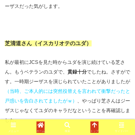
ーザスだった気がします。
芝清道さん（イスカリオテのユダ）
私が最初にJCSを見た時からユダを演じ続けている芝さ
ん。もうベテランのユダで、
貫録十分
でしたね。さすがで
す。一時期ジーザスを演じられていたことがありましたが
（当時、ご本人的には突然役替えを言われて衝撃だったと
戸惑いを告白されてましたがｗ）
、やっぱり芝さんはジー
ザスじゃなくてユダのキャラだなということを再確認しま
した。
メニュー
ホーム
検索
トップ
サイドバー