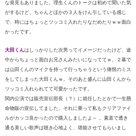
な発見もありました。理生くんのトークは初めて聞いた気
がするけど、ちゃんとほかの３人をけん引している感じ
で、時にはちょっとツッコミ入れたりなだめたりｗｗ面白
かったです。
大田くん
はしっかりした次男ってイメージだったけど、途
中からちょっと面白お兄さんみたいになっててｗ。２幕で
は山田くんのマイクを持って行っちゃうという痛恨のミス
をしてしまった大田くんｗ。そのあと盛んに山田くんから
ツッコミ入れられてて可愛かったです
。
関内公演では販売宣伝部長（？）に就任したとかで一生懸
命物販の宣伝してました。それに乗って私もクリアファイ
ルがカッコ良かったので購入しましたよ～
。素直で透き
通る美しい歌声は聴き心地よく、堪能させてもらいまし