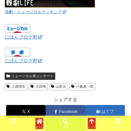
演劇・ミュージカルランキング
にほんブログ村
にほんブログ村
ミュージカル系コンサート
上原理生
大田翔
山田元
小暮真一郎
シェアする
X
Facebook
はてブ
LINE
メニュー
ホーム
検索
トップ
サイドバー