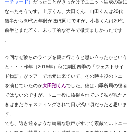
ーチャード）
だったことがきっかけでユニット結成の話に
なったそうです。上原くん、大田くん、山田くんは20代
後半から30代と年齢がほぼ同じですが、小暮くんは20代
前半とまだ若く、末っ子的な存在で微笑ましかったです
。
今回なぜ彼らのライブを観に行こうと思い立ったかという
と・・・昨年（2016年）秋に劇団四季の「ウェストサイ
ド物語」がツアーで地元に来ていて、その時主役のトニー
を演じていたのが
大田翔くん
でした。彼は四季所属の役者
ではないのですが、トニー役に抜擢されていて私が観たと
きはまだキャスティングされて日が浅い頃だったと思いま
す。
でも、透き通るような綺麗な歌声がすごく素敵で…トニー