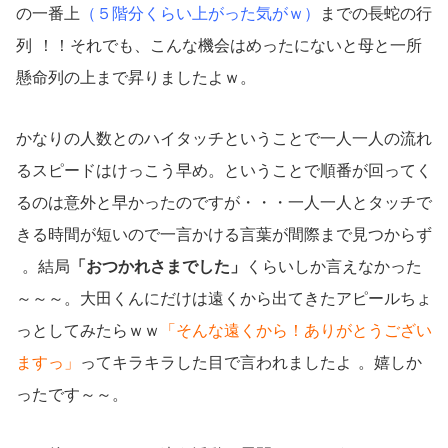
の一番上
（５階分くらい上がった気がｗ）
までの長蛇の行
列
！！それでも、こんな機会はめったにないと母と一所
懸命列の上まで昇りましたよｗ。
かなりの人数とのハイタッチということで一人一人の流れ
るスピードはけっこう早め。ということで順番が回ってく
るのは意外と早かったのですが・・・一人一人とタッチで
きる時間が短いので一言かける言葉が間際まで見つからず
。結局
「おつかれさまでした」
くらいしか言えなかった
～～～。大田くんにだけは遠くから出てきたアピールちょ
っとしてみたらｗｗ
「そんな遠くから！ありがとうござい
ますっ」
ってキラキラした目で言われましたよ
。嬉しか
ったです～～。