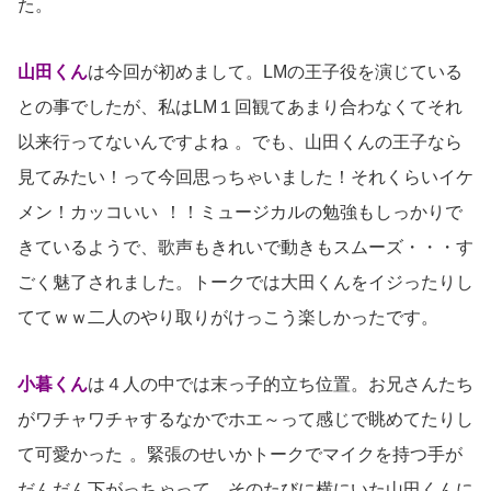
た。
山田くん
は今回が初めまして。LMの王子役を演じている
との事でしたが、私はLM１回観てあまり合わなくてそれ
以来行ってないんですよね
。でも、山田くんの王子なら
見てみたい！って今回思っちゃいました！それくらいイケ
メン！カッコいい
！！ミュージカルの勉強もしっかりで
きているようで、歌声もきれいで動きもスムーズ・・・す
ごく魅了されました。トークでは大田くんをイジったりし
ててｗｗ二人のやり取りがけっこう楽しかったです。
小暮くん
は４人の中では末っ子的立ち位置。お兄さんたち
がワチャワチャするなかでホエ～って感じで眺めてたりし
て可愛かった
。緊張のせいかトークでマイクを持つ手が
だんだん下がっちゃって、そのたびに横にいた山田くんに