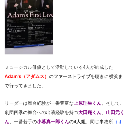
ミュージカル俳優として活動している4人が結成した
Adam's（アダムス）
の
ファーストライブ
を聴きに横浜ま
で行ってきました。
リーダーは舞台経験が一番豊富な
上原理生くん
。そして、
劇団四季の舞台への出演経験を持つ
大田翔くん
、
山田元く
ん
、一番若手の
小暮真一郎くん
の
4人組
。同じ事務所
（オ