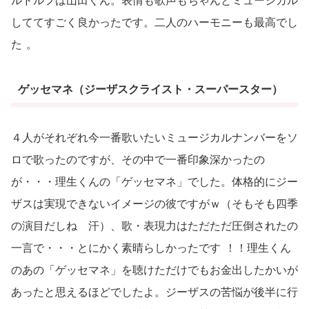
ルドルフは山田くん。表情も歌声もちゃんとミュージカル
しててすごく良かったです。二人のハーモニーも最高でし
た
。
ゲッセマネ（ジーザスクライスト・スーパースター）
４人がそれぞれ今一番歌いたいミュージカルナンバーをソ
ロで歌ったのですが、その中で一番印象深かったの
が・・・理生くんの「ゲッセマネ」でした。体格的にジー
ザスは実現できないイメージの彼ですがｗ（そもそも四季
の演目だしね 汗）、歌・表現力はただただ圧倒されたの
一言で・・・とにかく素晴らしかったです
！！理生くん
のあの「ゲッセマネ」を聴けただけでもお金出したかいが
あったと思えるほどでしたよ。ジーザスの苦悩が後半に行