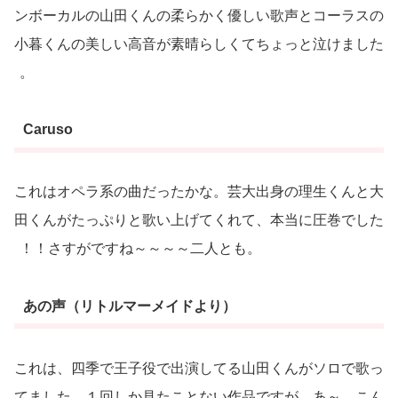
ンボーカルの山田くんの柔らかく優しい歌声とコーラスの
小暮くんの美しい高音が素晴らしくてちょっと泣けました
。
Caruso
これはオペラ系の曲だったかな。芸大出身の理生くんと大
田くんがたっぷりと歌い上げてくれて、本当に圧巻でした
！！さすがですね～～～～二人とも。
あの声（リトルマーメイドより）
これは、四季で王子役で出演してる山田くんがソロで歌っ
てました。１回しか見たことない作品ですが、あ～、こん