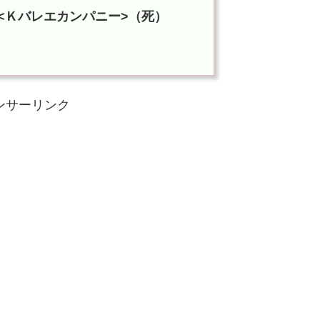
<Ｋバレエカンパニー>（死）
ンサーリンク