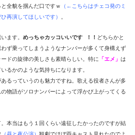
っと全貌を掴んだ口ですｗ
（←こちらはチェコ発のミ
ぜひ再演してほしいです）
。
思います。
めっちゃカッコいいです
！！
どちらかと
思わず乗ってしまうようなナンバーが多くて身構えず
ラードの旋律の美しさも素晴らしい。特に
「エメ」
は
ているかのような気持ちになります。
があるっていうのも魅力ですね。歌える役者さんが多
れの物語がソロナンバーによって浮かび上がってくる
て。本当はもう１回くらい遠征したかったのですが結
ワ
（昼と夜公演）
観劇でほぼ両キャスト見れたのでよ