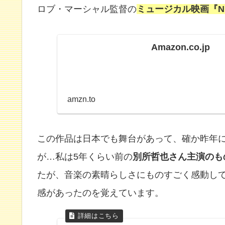
ロブ・マーシャル監督の
ミュージカル映画『NI
Amazon.co.jp
amzn.to
この作品は日本でも舞台があって、確か昨年
が…私は5年くらい前の
別所哲也さん主演のも
たが、音楽の素晴らしさにものすごく感動し
感があったのを覚えています。