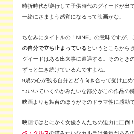
時折時代が逆行して子供時代のグイードが出
一緒にさまよう感覚になるって映画かな。
ちなみにタイトルの「NINE」の意味ですが、
の自分で立ち止まっている
というところから
グイードはある出来事に遭遇する。そのとき
ずっと生き続けているんですよね。
9歳の心が残る自分とどう向き合って受け止
ついいていくのかみたいな部分がこの作品の
映画よりも舞台のほうがそのドラマ性に感動
映画ではとにかく女優さんたちの迫力に圧倒
ペ・クルス
の猫みたいなカルラは色気がある