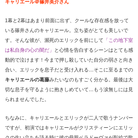
キャリエール＠篠井英介さん
1幕と2幕はあまり前面に出ず、クールな存在感を放って
いる篠井さんのキャリエール。立ち姿がとても美しいで
す。そんな彼が、瀕死のエリックを前にして
「この地下室
は私自身の心の闇だ」
と心情を告白するシーンはとても感
動的で泣けます！今まで押し殺していた自分の弱さと向き
合い、エリックを息子だと受け入れる…そこに至るまでの
キャリエールの葛藤
みたいなのもすごく分かる。最後は大
切な息子を守るように抱きしめていて…もう涙無しには見
られませんでした。
ちなみに、キャリエールとエリックが二人で歌うナンバー
ですが、初演ではキャリエールがクリスティーンにエリッ
クの生い立ちを語る時に彼の母親ベラドーヴァが影絵で歌