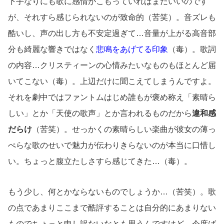
下手なりにも歌に感情がこもっていればまだいいのです
が、それすら感じられないのが致命的（苦笑）。音ズレも
酷いし、声の出し方も不安定過ぎて…音量が上がる高音部
分も綺麗な響きではなく
悲鳴をあげてる印象
（毒）。歌詞
の内容…クリスティーンの心情みたいなものもほとんど届
いてこない（毒）。上辺だけに聞こえてしまうんですよ。
それを劇中ではファントムはじめ誰もが褒め称え「素晴ら
しい」とか「天使の歌声」とか言われるものだから
違和感
だらけ
（苦笑）。せっかくの素晴らしい楽曲が彼女の薄っ
ぺらな歌のせいで魅力が伝わりきらないのが本当に口惜し
い。ちょっと腹立たしさすら感じてきた…（毒）。
もう少し、何とかならないものでしょうか…（苦笑）。歌
の点であまりここまで酷評することは自分的にあまりない
ものでちょっと申し訳ないなとも思うんですけど…今度ば