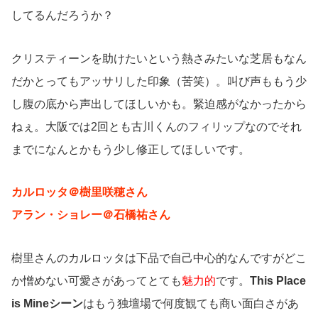
してるんだろうか？
クリスティーンを助けたいという熱さみたいな芝居もなん
だかとってもアッサリした印象（苦笑）。叫び声ももう少
し腹の底から声出してほしいかも。緊迫感がなかったから
ねぇ。大阪では2回とも古川くんのフィリップなのでそれ
までになんとかもう少し修正してほしいです。
カルロッタ＠樹里咲穂さん
アラン・ショレー＠石橋祐さん
樹里さんのカルロッタは下品で自己中心的なんですがどこ
か憎めない可愛さがあってとても
魅力的
です。
This Place
is Mineシーン
はもう独壇場で何度観ても商い面白さがあ