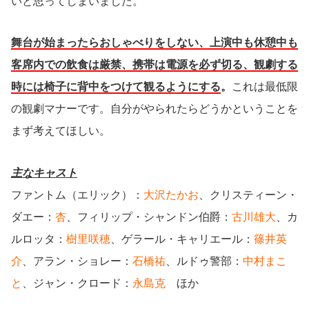
いと思ってしまいました。
舞台が始まったらおしゃべりをしない、上演中も休憩中も
客席内での飲食は厳禁、携帯は電源を必ず切る、観劇する
時には椅子に背中をつけて観るようにする
。
これは最低限
の観劇マナーです。自分がやられたらどうかということを
まず考えてほしい。
主なキャスト
ファントム（エリック）：
大沢たかお
、クリスティーン・
ダエー：
杏
、フィリップ・シャンドン伯爵：
古川雄大
、カ
ルロッタ：
樹里咲穂
、ゲラール・キャリエール：
篠井英
介
、アラン・ショレー：
石橋祐
、ルドゥ警部：
中村まこ
と
、ジャン・クロード：
永島克
ほか