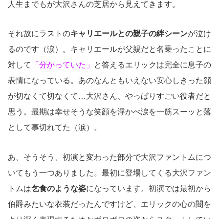
人生までもが大沢さんの芝居から見えてきます。
それ故にラストの
キャリエールとの親子の絆シーン
が泣け
るのです（涙）。キャリエールが父親だと名乗ったことに
対して
「分かっていた」
と答えるエリックは完全に息子の
表情になっている。あのなんともいえない安心しきった顔
が切なくて切なくて…大沢さん、やっぱりすごい役者だと
思う。最期は幸せそうな笑顔を浮かべ涙を一筋スーッと落
として事切れてた（涙）。
あ、そうそう、初演と変わった部分で大沢ファントムにつ
いてもう一つありました。最初に登場してくる大沢ファン
トムは
乞食のような姿
になっています。初演では最初から
伯爵みたいな衣装だったんですけど、エリックの心の闇を