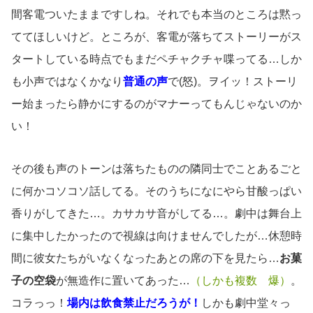
間客電ついたままですしね。それでも本当のところは黙っ
ててほしいけど。ところが、客電が落ちてストーリーがス
タートしている時点でもまだペチャクチャ喋ってる…しか
も小声ではなくかなり
普通の声
で(怒)。ヲイッ！ストーリ
ー始まったら静かにするのがマナーってもんじゃないのか
い！
その後も声のトーンは落ちたものの隣同士でことあるごと
に何かコソコソ話してる。そのうちになにやら甘酸っぱい
香りがしてきた…。カサカサ音がしてる…。劇中は舞台上
に集中したかったので視線は向けませんでしたが…休憩時
間に彼女たちがいなくなったあとの席の下を見たら…
お菓
子の空袋
が無造作に置いてあった…
（しかも複数 爆）
。
コラっっ！
場内は飲食禁止だろうが！
しかも劇中堂々っ