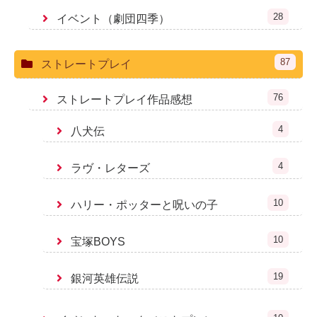
28
イベント（劇団四季）
87
ストレートプレイ
76
ストレートプレイ作品感想
4
八犬伝
4
ラヴ・レターズ
10
ハリー・ポッターと呪いの子
10
宝塚BOYS
19
銀河英雄伝説