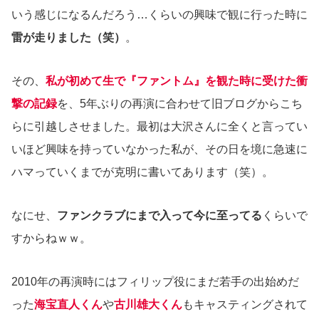
いう感じになるんだろう…くらいの興味で観に行った時に
雷が走りました（笑）
。
その、
私が初めて生で『ファントム』を観た時に受けた衝
撃の記録
を、5年ぶりの再演に合わせて旧ブログからこち
らに引越しさせました。最初は大沢さんに全くと言ってい
いほど興味を持っていなかった私が、その日を境に急速に
ハマっていくまでが克明に書いてあります（笑）。
なにせ、
ファンクラブにまで入って今に至ってる
くらいで
すからねｗｗ。
2010年の再演時にはフィリップ役にまだ若手の出始めだ
った
海宝直人くん
や
古川雄大くん
もキャスティングされて