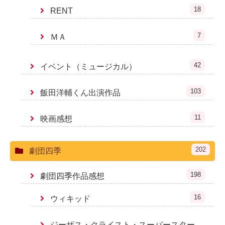
18
RENT
7
ＭＡ
42
イベント（ミュージカル）
103
飯田洋輔くん出演作品
11
映画感想
202
劇団四季
198
劇団四季作品感想
16
ウィキッド
ジーザス・クライスト・スーパースター