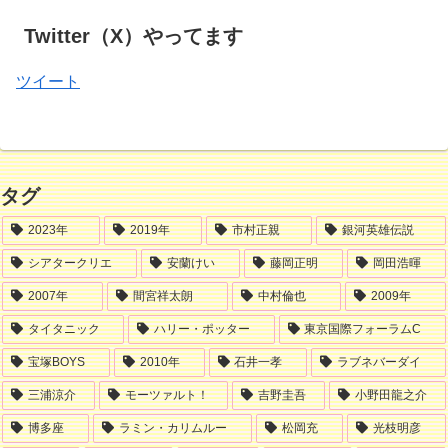
Twitter（X）やってます
ツイート
タグ
2023年
2019年
市村正親
銀河英雄伝説
シアタークリエ
安蘭けい
藤岡正明
岡田浩暉
2007年
間宮祥太朗
中村倫也
2009年
タイタニック
ハリー・ポッター
東京国際フォーラムC
宝塚BOYS
2010年
石井一孝
ラブネバーダイ
三浦涼介
モーツァルト！
吉野圭吾
小野田龍之介
博多座
ラミン・カリムルー
松岡充
光枝明彦