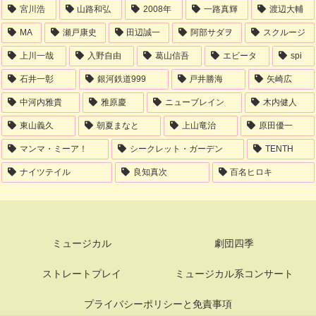
宮川浩
山路和弘
2008年
一路真輝
渡辺大輔
MA
瀬戸康史
田辺誠一
阿部サダヲ
スクルージ
上川一哉
入野自由
葛山信吾
エビータ
spi
石井一彰
銀河鉄道999
戸井勝海
矢崎広
中河内雅貴
雅原慶
ニューブレイン
木内健人
東山義久
朝夏まなと
上山竜治
原田優一
マンマ・ミーア！
シークレット・ガーデン
TENTH
ナイツテイル
良知真次
百名ヒロキ
ミュージカル
劇団四季
ストレートプレイ
ミュージカル系コンサート
プライバシーポリシーと免責事項