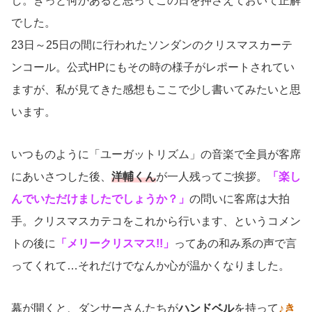
し。きっと何かあると思ってこの日を押さえておいて正解
でした。
23日～25日の間に行われたソンダンのクリスマスカーテ
ンコール。公式HPにもその時の様子がレポートされてい
ますが、私が見てきた感想もここで少し書いてみたいと思
います。
いつものように「ユーガットリズム」の音楽で全員が客席
にあいさつした後、
洋輔くん
が一人残ってご挨拶。
「楽し
んでいただけましたでしょうか？」
の問いに客席は大拍
手。クリスマスカテコをこれから行います、というコメン
トの後に
「メリークリスマス!!」
ってあの和み系の声で言
ってくれて…それだけでなんか心が温かくなりました。
幕が開くと、ダンサーさんたちが
ハンドベル
を持って
♪き