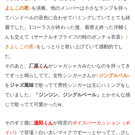
よしこの夜♪
を演奏。他のメンバーは小さなランプを持っ
てハンドベルの音色に合わせてハミングしていてとても綺
麗でした。1コーラスが終わった後、着替え終った洋輔く
んも交えて（サークルオブライフの時のポンチョ衣裳）
♪
きよしこの夜♪
をしっとりと歌い上げていて感動的でし
た。
そのあと、
厂原くん
がシャカシャカみたいなのを持ってき
てずっと鳴らしてて。女性シンガーさんが
♪ジングルベル♪
を
ジャズ風味
で歌ってて男性シンガーは主にハミングをし
ていました。
「ジンジン、ジングルベール」
とかそんな感
じで歌ってて可愛かったw。
そのすぐ後に
達郎くん
が得意の
ボイスパーカッション（ボ
イパ）
で登場！白い太いマイクでずーっとやってて…少し