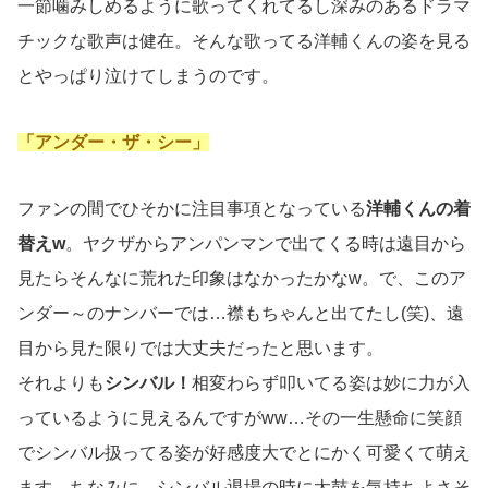
一節噛みしめるように歌ってくれてるし深みのあるドラマ
チックな歌声は健在。そんな歌ってる洋輔くんの姿を見る
とやっぱり泣けてしまうのです。
「アンダー・ザ・シー」
ファンの間でひそかに注目事項となっている
洋輔くんの着
替えw
。ヤクザからアンパンマンで出てくる時は遠目から
見たらそんなに荒れた印象はなかったかなw。で、このア
ンダー～のナンバーでは…襟もちゃんと出てたし(笑)、遠
目から見た限りでは大丈夫だったと思います。
それよりも
シンバル！
相変わらず叩いてる姿は妙に力が入
っているように見えるんですがww…その一生懸命に笑顔
でシンバル扱ってる姿が好感度大でとにかく可愛くて萌え
ます。ちなみに、シンバル退場の時に太鼓を気持ちよさそ