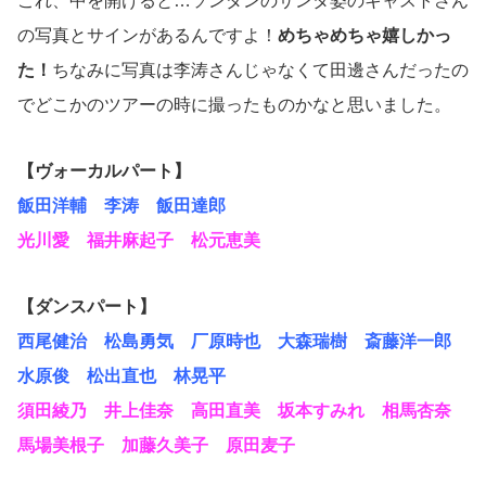
これ、中を開けると…ソンダンのサンタ姿のキャストさん
の写真とサインがあるんですよ！
めちゃめちゃ嬉しかっ
た！
ちなみに写真は李涛さんじゃなくて田邊さんだったの
でどこかのツアーの時に撮ったものかなと思いました。
【ヴォーカルパート】
飯田洋輔 李涛 飯田達郎
光川愛 福井麻起子 松元恵美
【ダンスパート】
西尾健治 松島勇気 厂原時也 大森瑞樹 斎藤洋一郎
水原俊 松出直也 林晃平
須田綾乃 井上佳奈 高田直美 坂本すみれ 相馬杏奈
馬場美根子 加藤久美子 原田麦子