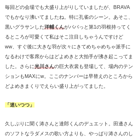
毎回どの会場でも大盛り上がりしていましたが、BRAVA
でもかなり沸いてましたね。特に孔雀のシーン。あそこ、
黒いグラサンした
洋輔くん
がババっと第1の羽根持ってく
るところが可愛くて私はそこ注目しちゃうんですけど
ww、すぐ後に大きな羽が次々にきてめちゃめちゃ派手に
なるわけで客席からはどよめきと大拍手が沸き起こってま
した。さらに
光川さん
の巨大衣裳も登場して、場内のテン
ションもMAXにw。ここのナンバーは早替えのところから
どよめきまくりでえらい盛り上がってました。
「迷いつつ」
久しぶりに聞く涛さんと達郎くんのデュエット。田邊さん
のソフトなラダメスの歌い方よりも、やっぱり涛さんのし