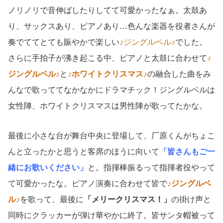
ノリノリで音伸ばしたりしてて可愛かったなぁ。太鼓あ
り、サックスあり、ピアノあり…色んな楽器を役者さんが
奏でててとても賑やかで楽しい
♪ジングルベル♪
でした。
さらに手拍子が沸き起こる中、ピアノと太鼓に合わせて
♪
ジングルベル♪
と
♪ホワイトクリスマス♪
の融合した曲をみ
んなで歌っててなかなかにドラマチック！ジングルベルは
女性陣、ホワイトクリスマスは男性陣が歌ってたかな。
最後に小さな台が舞台中央に登場して、厂原くんがちょこ
んと立ったかと思うと客席のほうに向いて
「皆さんもご一
緒にお歌いください」
と。指揮棒振るって指揮者役やって
て可愛かったな。ピアノ演奏に合わせて皆で
♪ジングルベ
ル♪
を歌って、最後に
「メリークリスマス！」
の掛け声と
同時にクラッカーが弾け華やかに終了。皆サンタ帽被って