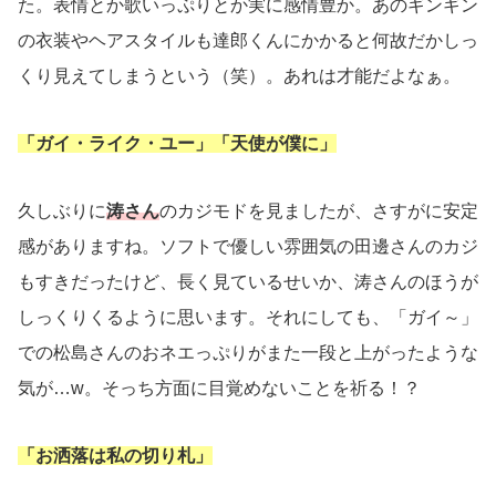
た。表情とか歌いっぷりとか実に感情豊か。あのギンギン
の衣装やヘアスタイルも達郎くんにかかると何故だかしっ
くり見えてしまうという（笑）。あれは才能だよなぁ。
「ガイ・ライク・ユー」「天使が僕に」
久しぶりに
涛さん
のカジモドを見ましたが、さすがに安定
感がありますね。ソフトで優しい雰囲気の田邊さんのカジ
もすきだったけど、長く見ているせいか、涛さんのほうが
しっくりくるように思います。それにしても、「ガイ～」
での松島さんのおネエっぷりがまた一段と上がったような
気が…w。そっち方面に目覚めないことを祈る！？
「お洒落は私の切り札」