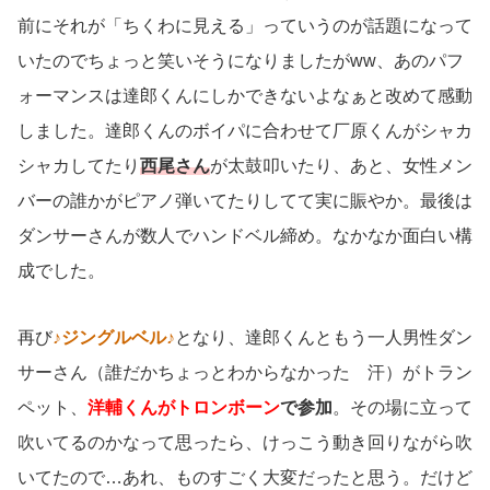
前にそれが「ちくわに見える」っていうのが話題になって
いたのでちょっと笑いそうになりましたがww、あのパフ
ォーマンスは達郎くんにしかできないよなぁと改めて感動
しました。達郎くんのボイパに合わせて厂原くんがシャカ
シャカしてたり
西尾さん
が太鼓叩いたり、あと、女性メン
バーの誰かがピアノ弾いてたりしてて実に賑やか。最後は
ダンサーさんが数人でハンドベル締め。なかなか面白い構
成でした。
再び
♪ジングルベル♪
となり、達郎くんともう一人男性ダン
サーさん（誰だかちょっとわからなかった 汗）がトラン
ペット、
洋輔くんがトロンボーン
で参加
。その場に立って
吹いてるのかなって思ったら、けっこう動き回りながら吹
いてたので…あれ、ものすごく大変だったと思う。だけど