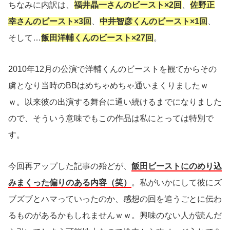
ちなみに内訳は、
福井晶一さんのビースト×2回
、
佐野正
幸さんのビースト×3回
、
中井智彦くんのビースト×1回
、
そして…
飯田洋輔くんのビースト×27回
。
2010年12月の公演で洋輔くんのビーストを観てからその
虜となり当時のBBはめちゃめちゃ通いまくりましたｗ
ｗ。以来彼の出演する舞台に通い続けるまでになりました
ので、そういう意味でもこの作品は私にとっては特別で
す。
今回再アップした記事の殆どが、
飯田ビーストにのめり込
みまくった偏りのある内容（笑）
。私がいかにして彼にズ
ブズブとハマっていったのか、感想の回を追うごとに伝わ
るものがあるかもしれませんｗｗ。興味のない人が読んだ