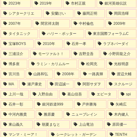
2023年
2019年
市村正親
銀河英雄伝説
シアタークリエ
安蘭けい
藤岡正明
岡田浩暉
2007年
間宮祥太朗
中村倫也
2009年
タイタニック
ハリー・ポッター
東京国際フォーラムC
宝塚BOYS
2010年
石井一孝
ラブネバーダイ
三浦涼介
モーツァルト！
吉野圭吾
小野田龍之介
博多座
ラミン・カリムルー
松岡充
光枝明彦
宮川浩
山路和弘
2008年
一路真輝
渡辺大輔
MA
瀬戸康史
田辺誠一
阿部サダヲ
スクルージ
上川一哉
入野自由
葛山信吾
エビータ
spi
石井一彰
銀河鉄道999
戸井勝海
矢崎広
中河内雅貴
雅原慶
ニューブレイン
木内健人
東山義久
朝夏まなと
上山竜治
原田優一
マンマ・ミーア！
シークレット・ガーデン
TENTH