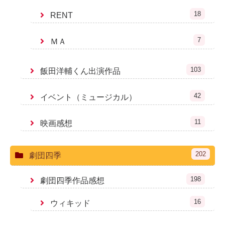
18
RENT
7
ＭＡ
103
飯田洋輔くん出演作品
42
イベント（ミュージカル）
11
映画感想
202
劇団四季
198
劇団四季作品感想
16
ウィキッド