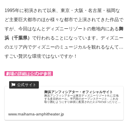
1995年に初演されて以来、東京・大阪・名古屋・福岡な
ど主要巨大都市のほか様々な都市で上演されてきた作品で
すが、今回はなんとディズニーリゾートの敷地内にある
舞
浜（千葉県）
で行われることになっています。ディズニー
のエリア内でディズニーのミュージカルを観れるなんて…
すごい贅沢な環境ではないですか！
劇場の詳細は公式HP参照
舞浜アンフィシアター・オフィシャルサイト
舞浜アンフィシアターは東京ディズニーリゾート®,に立地
する多目的ホール。半円形のオープンステージと、これを
取り囲むようにすり鉢状に配置された2,170のゆったりとし
た座席で構成されており、音楽ライブやイベント、式典や
講演会などにご利用いただ...
www.maihama-amphitheater.jp