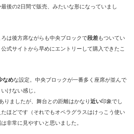
か最後の2日間で販売、みたいな形になっていまし
ころは後方席ながらも中央ブロックで
段差
もついてい
。公式サイトから早めにエントリーして購入できたこ
少なめ
な設定。中央ブロックが一番多く座席が並んで
といけない感じ。
ありましたが、舞台との距離はかなり
近い
印象でし
えたほどです（それでもオペラグラスはけっこう使い
場は非常に見やすいと思いました。