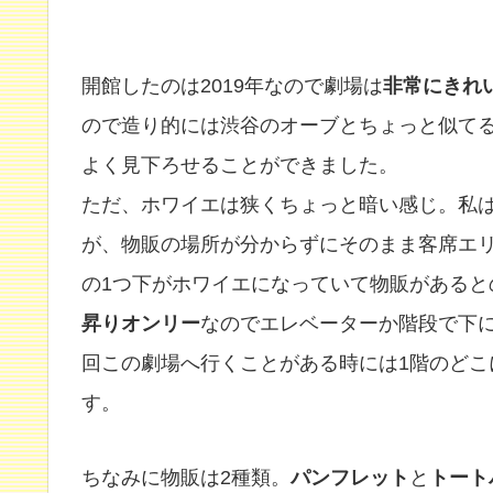
開館したのは2019年なので劇場は
非常にきれ
ので造り的には渋谷のオーブとちょっと似て
よく見下ろせることができました。
ただ、ホワイエは狭くちょっと暗い感じ。私
が、物販の場所が分からずにそのまま客席エ
の1つ下がホワイエになっていて物販があると
昇りオンリー
なのでエレベーターか階段で下
回この劇場へ行くことがある時には1階のど
す。
ちなみに物販は2種類。
パンフレット
と
トート