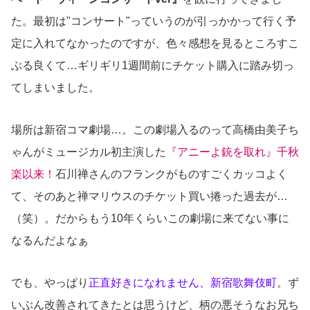
た。最初は"コンサート"っていうのが引っかかって行く予
定に入れてなかったのですが、色々感想を見るところすこ
ぶる良くて…ギリギリ1週間前にチケット購入に踏み切っ
てしまいました。
場所は新宿コマ劇場…。この劇場入るのって高橋由美子ち
ゃんがミュージカル初主演した
『アニーよ銃を取れ』千秋
楽以来！
石川禅さんのフランクがものすごくカッコよく
て、そのあと禅マリウスのチケット買い捲った過去が…
（笑）。だからもう10年くらいこの劇場に来てない事に
なるんだよなぁ
でも、やっぱり
正直好きになれません、新宿歌舞伎町
。ず
いぶん改善されてきたとは思うけど、柄の悪そうなお兄ち