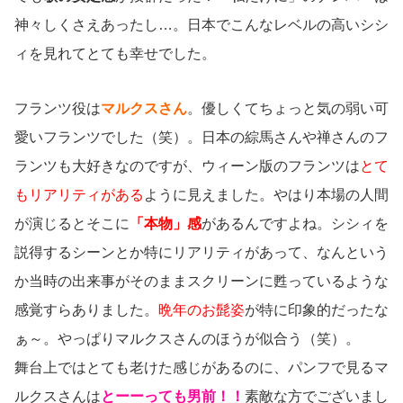
神々しくさえあったし…。日本でこんなレベルの高いシシ
ィを見れてとても幸せでした。
フランツ役は
マルクスさん
。優しくてちょっと気の弱い可
愛いフランツでした（笑）。日本の綜馬さんや禅さんのフ
ランツも大好きなのですが、ウィーン版のフランツは
とて
もリアリティがある
ように見えました。やはり本場の人間
が演じるとそこに
「本物」感
があるんですよね。シシィを
説得するシーンとか特にリアリティがあって、なんという
か当時の出来事がそのままスクリーンに甦っているような
感覚すらありました。
晩年のお髭姿
が特に印象的だったな
ぁ～。やっぱりマルクスさんのほうが似合う（笑）。
舞台上ではとても老けた感じがあるのに、パンフで見るマ
ルクスさんは
とーーっても男前！！
素敵な方でございまし