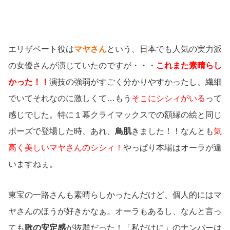
エリザベート役は
マヤさん
という、日本でも人気の実力派
の女優さんが演じていたのですが・・・
これまた素晴らし
かった！！
演技の強弱がすごく分かりやすかったし、繊細
でいてそれなのに激しくて…もう
そこにシシィがいる
って
感じでした。特に１幕クライマックスでの額縁の絵と同じ
ポーズで登場した時、あれ、
鳥肌
きました！！なんとも
気
高く美しいマヤさんのシシィ！
やっぱり本場はオーラが違
いますねぇ。
東宝の一路さんも素晴らしかったんだけど、個人的にはマ
ヤさんのほうが好きかなぁ。オーラもあるし、なんと言っ
ても
歌の安定感
が抜群だった！「私だけに」のナンバーは