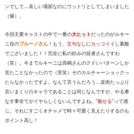
ン
でして…哀しい場面なのにウットリとしてしまいました
（爆）。
今回主要キャストの中で一番の
大ヒット
だったのがルキー
ニ役の
ブルーノさん
！もう、
文句なしにカッコイイ
し素敵
でございました！！完全に私の好みの役者さんですわ
（笑）。今までルキーニは高嶋さんの
クドい
パターンしか
見たことなかったので（苦笑）そのカルチャーショックっ
たらなかったですよ。なんて言うんだろう…皮肉たっぷり
言いまくりのキャラであることは同じなんですが、やる事
なす事全てがイヤらしくないんですよね。
"魅せる"
って感
じ。それにすごくオチャメで時々可愛く見えたりするのも
ポイント高し！