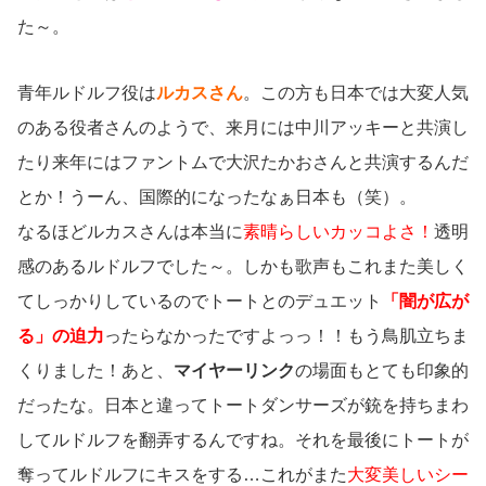
た～。
青年ルドルフ役は
ルカスさん
。この方も日本では大変人気
のある役者さんのようで、来月には中川アッキーと共演し
たり来年にはファントムで大沢たかおさんと共演するんだ
とか！うーん、国際的になったなぁ日本も（笑）。
なるほどルカスさんは本当に
素晴らしいカッコよさ！
透明
感のあるルドルフでした～。しかも歌声もこれまた美しく
てしっかりしているのでトートとのデュエット
「闇が広が
る」の迫力
ったらなかったですよっっ！！もう鳥肌立ちま
くりました！あと、
マイヤーリンク
の場面もとても印象的
だったな。日本と違ってトートダンサーズが銃を持ちまわ
してルドルフを翻弄するんですね。それを最後にトートが
奪ってルドルフにキスをする…これがまた
大変美しいシー