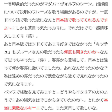
一番印象的だったのが
マダム・ヴォルフ
のシーン。娼婦館
について説明のフレーズを歌う場面があるのですが、一度
ドイツ語で歌った後になんと
日本語で歌ってくれるんです
よ～
！しかも茶目っ気たっぷりに。それだけでモロ感情移
入しまくり（笑）。
あと日本版ではクドくてあまり好きではなかった
「キッチ
ュ」
もブルーノさんの歌だったら
何度も聞きたいわ～
なん
て思っちゃったし（爆）。客席から登場して、日本とは違
って何か客席に撒いてましたね。あれなんだったのかな？
私は遠めの席だったので残念ながら近くで見れなかったの
で気になります。
パンフで経歴を見てみますと…どうやらイタリアの方のよ
うで！あの陽気さはそこからきていたのね～。とにかく
本
当に素敵なルキーニ
でした。また来日して欲しいな。