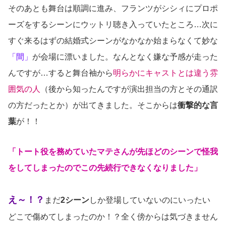
そのあとも舞台は順調に進み、フランツがシシィにプロポ
ーズをするシーンにウットリ聴き入っていたところ…次に
すぐ来るはずの結婚式シーンがなかなか始まらなくて妙な
「間」
が会場に漂いました。なんとなく嫌な予感が走った
んですが…すると舞台袖から
明らかにキャストとは違う雰
囲気の人
（後から知ったんですが演出担当の方とその通訳
の方だったとか）が出てきました。そこからは
衝撃的な言
葉
が！！
「トート役を務めていたマテさんが先ほどのシーンで怪我
をしてしまったのでこの先続行できなくなりました」
え～！？
まだ
2シーン
しか登場していないのにいったい
どこで傷めてしまったのか！？全く傍からは気づきません