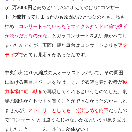
が1
万3000円
と高めというのに加えてやはり
"コンサー
ト"と銘打ってしまった
のも原因のひとつなのかも。私も
始め
「コンサートっていったらマイクスタンドの前で役者
が歌うだけなのかな」
とガラコンサートを思い浮かべてし
まったんですが、実際に観た舞台はコンサートよりも
アク
ティブ
でとても見応えがあったんです。
中央部分に70人編成の大オーケストラがいて、その周囲
に動ける舞台スペースを設け、そこで衣装を着た役者が
極
力本場に近い動き
で再現してくれるというものでした。劇
場の関係からセットを置くことができなかったのかもしれ
ませんが、
ストーリーとしても十分楽しめる内容
だったの
で"コンサート"とは違うんじゃないかなという印象を受け
ました。うーーーん、本当に
勿体ない
！！