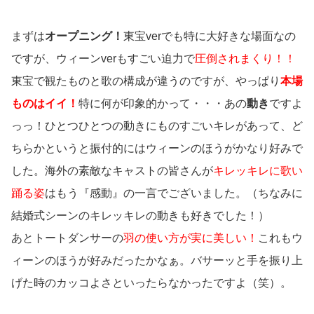
まずは
オープニング！
東宝verでも特に大好きな場面なの
ですが、ウィーンverもすごい迫力で
圧倒されまくり！！
東宝で観たものと歌の構成が違うのですが、やっぱり
本場
ものはイイ！
特に何が印象的かって・・・あの
動き
ですよ
っっ！ひとつひとつの動きにものすごいキレがあって、ど
ちらかというと振付的にはウィーンのほうがかなり好みで
した。海外の素敵なキャストの皆さんが
キレッキレに歌い
踊る姿
はもう『感動』の一言でございました。（ちなみに
結婚式シーンのキレッキレの動きも好きでした！）
あとトートダンサーの
羽の使い方が実に美しい！
これもウ
ィーンのほうが好みだったかなぁ。バサーッと手を振り上
げた時のカッコよさといったらなかったですよ（笑）。