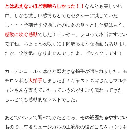
とは思えないほど素晴らしかった！！
なんとも美しい歌
声、しかも激しい感情もとてもセクシーに演じていた
し・・・予期せず登場したのにあの堂々とした姿はもう、
感動に次ぐ感動
でした！！いや～、プロって本当にすごい
ですね。ちょっと段取りに手間取るような場面もありまし
たが、全然気になりませんでしたよ。ビッックリです！
カーテンコールではひと際大きな拍手が贈られました。モ
チロン私も
大拍手
しましたよ！キャストの皆さんもマルテ
ィンさんを支えていたっていうのがすごく伝わってきた
し…とても感動的なラストでした。
あとでパンフで調べてみたところ、
その経歴たるやすごい
もの
で…有名ミュージカルの主演級の役どころをいくつも