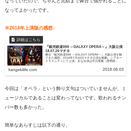
なっていたので、ちゃんと完結まで舞台で描かれることに
なってよかったです。
※2018年上演版の感想↓
『銀河鉄道999 ～GALAXY OPERA～』大阪公演
18.07.26マチネ
舞台『銀河鉄道999 ～GALAXY OPERA～』大阪公演を観
てきた感想。2018年7月26日マチネ公演を観劇。シアター
ドラマシティにて上演。主な出演は中川晃教（星野鉄
郎）・ハルカ（メーテル）・平方元基（ハーロック）・凰
稀かなめ（エメラルダス）・入野自由（トチロー）
2018.08.03
kangekilife.com
今回は「オペラ」という飾り文句はついていませんが、ミ
ュージカルであることは変わってないです。歌われるナン
バー数も多かった。
簡単なあらすじは以下の通り。