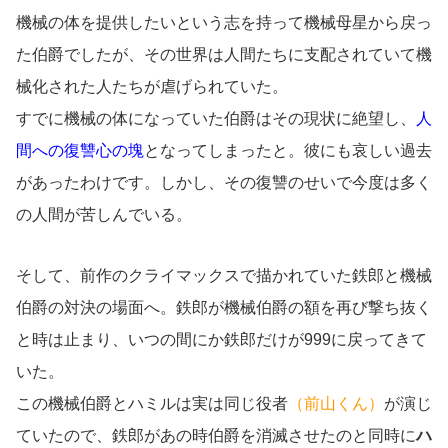
機械の体を提供したいという志を持って機械母星から戻っ
た伯爵でしたが、その世界は人間たちに支配されていて機
械化された人たちが虐げられていた。
すでに機械の体になっていた伯爵はその現状に絶望し、
人
間への復讐心の塊
となってしまったと。彼にも哀しい過去
があったわけです。しかし、その復讐のせいで今度は多く
の人間が苦しんでいる。
そして、前作のクライマックスで描かれていた鉄郎と機械
伯爵の対決の場面へ。鉄郎が機械伯爵の額を再び撃ち抜く
と時は止まり、いつの間にか鉄郎だけが999に戻ってきて
いた。
この機械伯爵とハミルは実は同じ役者
（前山くん）
が演じ
ていたので、鉄郎があの時伯爵を消滅させたのと同時に
ハ