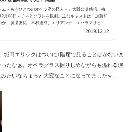
トム～もうひとつのオペラ座の怪人～』大阪公演感想。梅
年12月08日マチネとソワレを観劇。主なキャストは、加藤和
いか、廣瀬友祐、木村達成、エリアンナ、エハラマサヒ
岡田浩暉。加藤和樹くん大千穐楽。
2019.12.12
、城田エリックはついに1階席で見ることはかないま
かったなぁ。オペラグラス握りしめながらも溢れる涙
…みたいなちょっと大変なことになってましたｗ。