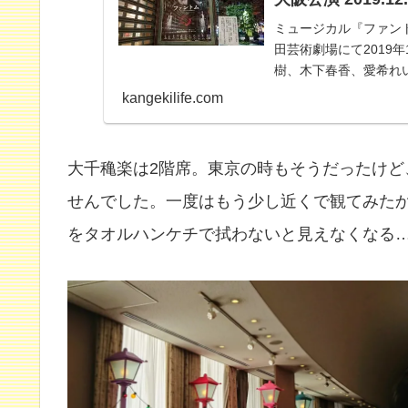
ミュージカル『ファン
田芸術劇場にて2019
樹、木下春香、愛希れ
ロ、佐藤玲、神尾佑、
kangekilife.com
大千穐楽は2階席。東京の時もそうだったけど
せんでした。一度はもう少し近くで観てみた
をタオルハンケチで拭わないと見えなくなる