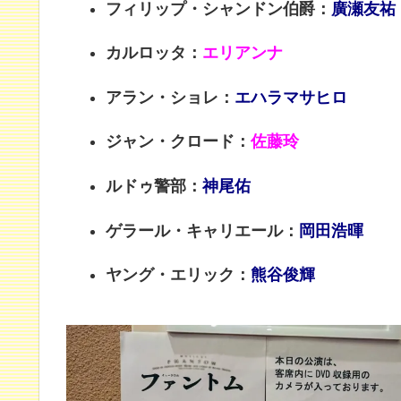
フィリップ・シャンドン伯爵：
廣瀬友祐
カルロッタ：
エリアンナ
アラン・ショレ：
エハラマサヒロ
ジャン・クロード：
佐藤玲
ルドゥ警部：
神尾佑
ゲラール・キャリエール：
岡田浩暉
ヤング・エリック：
熊谷俊輝