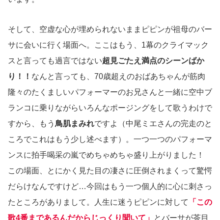
そして、空虚な心が埋められないままピピンが祖母のバー
サに会いに行く場面へ。ここはもう、1幕のクライマック
スと言っても過言ではない
超見ごたえ満点のシーンばか
り！！
なんと言っても、70歳超えのおばあちゃんが筋肉
隆々のたくましいパフォーマーのお兄さんと一緒に空中ブ
ランコに乗りながらいろんなポージングをして歌うわけで
すから、もう
鳥肌まみれ
ですよ（中尾ミエさんの完走のと
ころでこれはもう少し述べます）。一つ一つのパフォーマ
ンスに拍手喝采の嵐でめちゃめちゃ盛り上がりました！
この場面、とにかく見た目の凄さに圧倒されまくって驚愕
だらけなんですけど…今回はもう一つ個人的に心に刺さっ
たところがありまして。人生に迷うピピンに対して
「この
歌4番まであるんだからじっくり聞いて」
とバーサが茶目