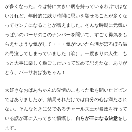
が多くなった。今は特に大きい病を持っているわけではな
いけれど、年齢的に残り時間に思いを馳せることが多くな
ってセンチになることが増えました。そんな時期に元気い
っぱいのバーサのこのナンバーを聞いて、すごく勇気をも
らえたような気がして・・・気がついたら涙がぼろぼろ溢
れ号泣してしまっていました（涙）。一度きりの人生、も
っと大事に楽しく過ごしたいって改めて思えたな。ありが
とう、バーサおばあちゃん！
大好きなおばあちゃんの愛情のこもった歌を聞いたピピン
ではありましたが、結局それだけでは自分の心は満たされ
ない。そんなときに父であるチャールズ王が暴政を行って
いる話が耳に入ってきて憤慨し、
自らが王になる決意
をし
ます。