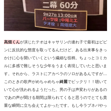
高畑くん
が演じたテオはキャサリンの連れ子で最初はピピ
ンに反抗的な態度を取ってるんだけど、ある出来事をきっ
かけに心を開いていくという繊細な役柄。ちょっとコミカ
ルに多感で難しそうな少年をうまく表現していたと思いま
す。それから、ラストにアカペラのソロがあるんですが…
このときの歌声がめちゃめちゃ
綺麗
でビックリ！！聴いて
いて心が洗われるようだった。男の子は声変わりがあるの
であの声が聞ける期間は限られてくると思うのでとても貴
重な瞬間に立ち会えてよかったです。もし今ラブネバやっ