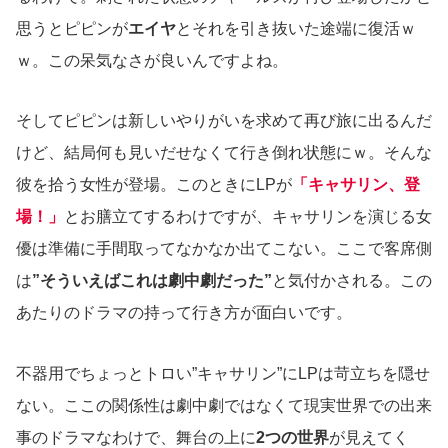
思うとピピンが
エイヤ
とそれを引き抜いた途端に復活ｗ
ｗ。この呆気なさが良いんですよね。
そしてピピンは新しいやりがいを求めて再び旅に出るんだ
けど、結局何も見いだせなくて行き倒れ状態にｗ。そんな
彼を拾う女性が登場。このときにLPが
「キャサリン、登
場！」
とお膳立てするわけですが、キャサリンを演じる女
優は準備に手間取ってなかなか出てこない。ここで客席側
は
”そういえばこれは劇中劇だった”
と気付かされる。この
あたりのドラマの持って行き方が面白いです。
不器用でちょっとトロい”キャサリン”にLPは苛立ちを隠せ
ない。ここの関係性は劇中劇ではなくて現実世界での出来
事のドラマなわけで、舞台の上に
2つの世界
が見えてく