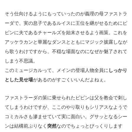
そう仕向けるようにもっていったのが義理の母ファストラ
ーダで、実の息子であるルイスに王位を継がせるためにピ
ピンに夫であるチャールズを始末させるよう画策。これを
アッケラカンと華麗なダンスとともにマジック披露しなが
ら歌うわけですから、不穏な場面なのになぜか魅了されて
しまう不思議。
このミュージカルって、メインの登場人物全員に
しっかり
とした見せ場
があるのがすごくいいんだよねぇ。
ファストラーダの策に乗せられたピピンは父を教会で刺し
てしまうわけですが、ここのやり取りもシリアスなようで
コミカルさも滲ませていて実に面白い。グサッとなるシー
ンは結構前ぶりなく
突然
なのでちょっとびっくりします