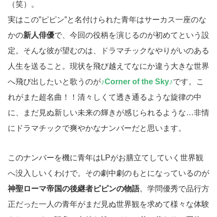
（笑）。
実はこの”ピピン”と名付けられた青年はサーカス一座のな
かの
新人俳優
で、今回の役柄を演じるのが初めてという設
定。そんな彼が望むのは、ドラマチックなやりがいのある
人生を送ること。現状を飛び越えてなにか違う大きな世界
へ飛び出したいと歌うのが
♪Corner of the Sky♪
です。こ
れがまた超名曲！！清々しくて透き通るような旋律の中
に、まだ見ぬ新しい未来の輝きが感じられるような…非情
にドラマチックで爽やかなナンバーだと思います。
このナンバーを機に青年はLPがお膳立てしていく世界観
へ没入しいくわけで。その劇中劇のもとになっているのが
神聖ローマ帝国の後継者ピピンの物語
。学問優秀で品行方
正だった一人の青年がまだ見ぬ世界観を求めて様々な体験