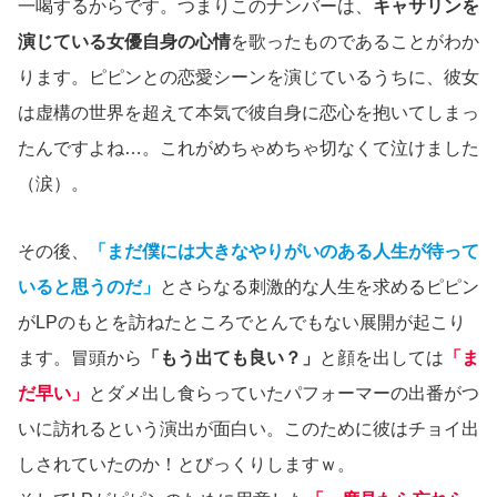
一喝するからです。つまりこのナンバーは、
キャサリンを
演じている女優自身の心情
を歌ったものであることがわか
ります。ピピンとの恋愛シーンを演じているうちに、彼女
は虚構の世界を超えて本気で彼自身に恋心を抱いてしまっ
たんですよね…。これがめちゃめちゃ切なくて泣けました
（涙）。
その後、
「まだ僕には大きなやりがいのある人生が待って
いると思うのだ」
とさらなる刺激的な人生を求めるピピン
がLPのもとを訪ねたところでとんでもない展開が起こり
ます。冒頭から
「もう出ても良い？」
と顔を出しては
「ま
だ早い」
とダメ出し食らっていたパフォーマーの出番がつ
いに訪れるという演出が面白い。このために彼はチョイ出
しされていたのか！とびっくりしますｗ。