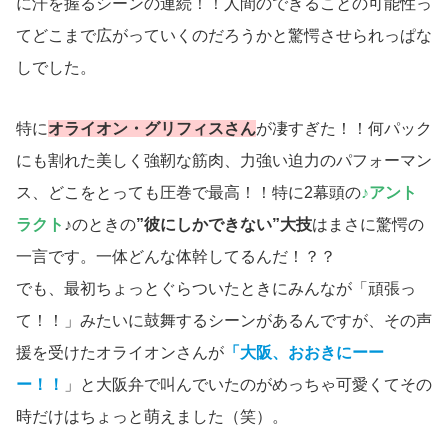
に汗を握るシーンの連続！！人間のできることの可能性っ
てどこまで広がっていくのだろうかと驚愕させられっぱな
しでした。
特に
オライオン・グリフィスさん
が凄すぎた！！何パック
にも割れた美しく強靭な筋肉、力強い迫力のパフォーマン
ス、どこをとっても圧巻で最高！！特に2幕頭の
♪アント
ラクト
♪のときの
”彼にしかできない”大技
はまさに驚愕の
一言です。一体どんな体幹してるんだ！？？
でも、最初ちょっとぐらついたときにみんなが「頑張っ
て！！」みたいに鼓舞するシーンがあるんですが、その声
援を受けたオライオンさんが
「大阪、おおきにーー
ー！！
」と大阪弁で叫んでいたのがめっちゃ可愛くてその
時だけはちょっと萌えました（笑）。