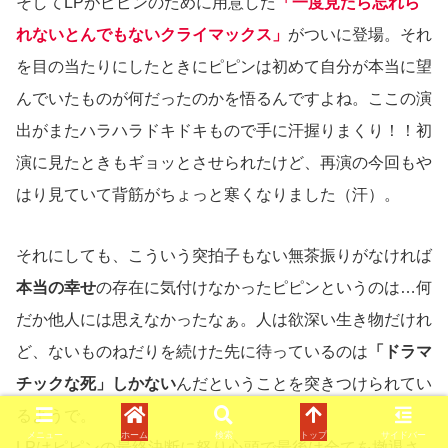
そしてLPがピピンのために用意した
「一度見たら忘れら
れないとんでもないクライマックス」
がついに登場。それ
を目の当たりにしたときにピピンは初めて自分が本当に望
んでいたものが何だったのかを悟るんですよね。ここの演
出がまたハラハラドキドキもので手に汗握りまくり！！初
演に見たときもギョッとさせられたけど、再演の今回もや
はり見ていて背筋がちょっと寒くなりました（汗）。
それにしても、こういう突拍子もない無茶振りがなければ
本当の幸せ
の存在に気付けなかったピピンというのは…何
だか他人には思えなかったなぁ。人は欲深い生き物だけれ
ど、ないものねだりを続けた先に待っているのは
「ドラマ
チックな死」しかない
んだということを突きつけられてい
るようで。
メニュー
ホーム
検索
トップ
サイドバー
LPはピピンの最終決断に怒り心頭で最後は全てを撤退さ