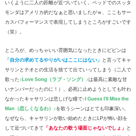
いくように二人の距離が近づいていく。ベッドでのスッタ
モンダはアメリカ的だなぁと思いましたがｗ、ここもサー
カスパフォーマンスで表現してしまうところがすごいです
（笑）。
ところが、めっちゃいい雰囲気になったときにピピンは
「自分の求めてるやりがいはここにはない」
と言ってキャ
サリンとテオとの生活を捨てて出ていってしまう（二人で
歌った
♪Love Song（ラブ・ソング）♪
は最高に素敵な甘
いナンバーだったのに！）。必死に止めようとしても叶わ
なかったキャサリンは悲しげな瞳で
♪I Guess I'll Miss the
Man（恋しくなるわ）♪
を歌うシーンはとても印象深い。
なぜなら、キャサリンが歌い始めたときにLPが怖い顔を
して近づいてきて
「あなたの歌う場面じゃないでしょ」
と