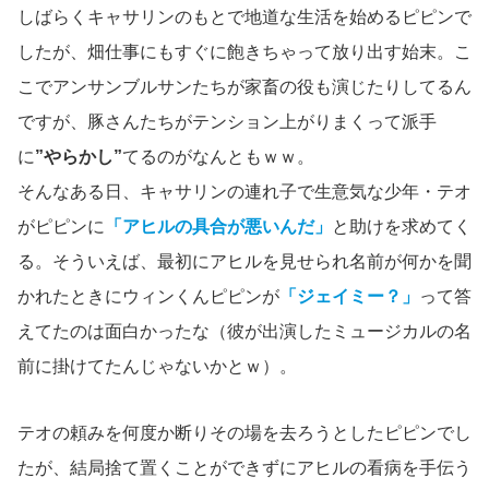
しばらくキャサリンのもとで地道な生活を始めるピピンで
したが、畑仕事にもすぐに飽きちゃって放り出す始末。こ
こでアンサンブルサンたちが家畜の役も演じたりしてるん
ですが、豚さんたちがテンション上がりまくって派手
に
”やらかし”
てるのがなんともｗｗ。
そんなある日、キャサリンの連れ子で生意気な少年・テオ
がピピンに
「アヒルの具合が悪いんだ」
と助けを求めてく
る。そういえば、最初にアヒルを見せられ名前が何かを聞
かれたときにウィンくんピピンが
「ジェイミー？」
って答
えてたのは面白かったな（彼が出演したミュージカルの名
前に掛けてたんじゃないかとｗ）。
テオの頼みを何度か断りその場を去ろうとしたピピンでし
たが、結局捨て置くことができずにアヒルの看病を手伝う