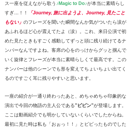
ス一座を従えながら歌う
♪Magic to Do♪
が本当に素晴らし
すぎ…！！
「Journey, 旅に出ようよ、Journey, 見たこと
もない」
のフレーズを聞いた瞬間なんか気がついたら涙が
あふれるほど心が震えてたよ（涙）。これ、来日公演で初
めた見たときもすごく感動してずっと頭に残り続けてるナ
ンバーなんですよね。客席の心をのっけからグッと掴んで
いく旋律とフレーズが本当に素晴らしくて最高です。この
ナンバーは他のシーンでも形を変えてちょいちょい出てく
るのですごく耳に残りやすいと思います。
一座の紹介が一通り終わったあと、めちゃめちゃ印象的な
演出で今回の物語の主人公である
”ピピン”
が登場します。
ここは動画紹介でも明かしていないくらいでしたからね。
最初に見た時は私も「おぉっ！！」とビビったものでした