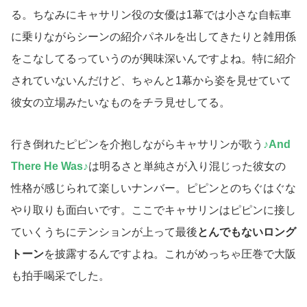
る。ちなみにキャサリン役の女優は1幕では小さな自転車
に乗りながらシーンの紹介パネルを出してきたりと雑用係
をこなしてるっていうのが興味深いんですよね。特に紹介
されていないんだけど、ちゃんと1幕から姿を見せていて
彼女の立場みたいなものをチラ見せしてる。
行き倒れたピピンを介抱しながらキャサリンが歌う
♪And
There He Was♪
は明るさと単純さが入り混じった彼女の
性格が感じられて楽しいナンバー。ピピンとのちぐはぐな
やり取りも面白いです。ここでキャサリンはピピンに接し
ていくうちにテンションが上って最後
とんでもないロング
トーン
を披露するんですよね。これがめっちゃ圧巻で大阪
も拍手喝采でした。