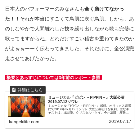
日本人のパフォーマーのみなさんも
全く負けてなかっ
た！！
それが本当にすごくて鳥肌に次ぐ鳥肌。しかも、あ
のしなやかで人間離れした技を繰り出しながら歌も完璧に
歌ってますからね。どれだけすごい稽古を重ねてきたのか
がよぉぉーーく伝わってきました。それだけに、全公演完
走させてあげたかった。
概要とあらすじについては3年前のレポート参照
ミュージカル『ピピン －PIPPIN－』大阪公演
2019.07.12ソワレ
ミュージカル『ピピン －PIPPIN－』感想。オリックス劇場
にて2019年07月12日ソワレ 大阪公演初日を観劇。主なキ
ャストは、城田優、クリスタル・ケイ、今井清隆、霧矢大
夢、宮澤エマ、岡田亮輔、前田美波里
2019.07.17
kangekilife.com