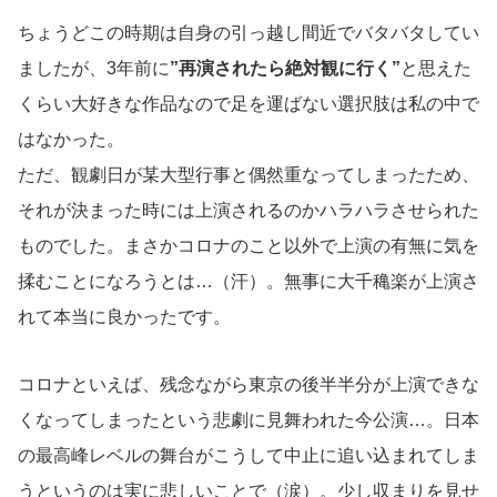
ちょうどこの時期は自身の引っ越し間近でバタバタしてい
ましたが、3年前に
”再演されたら絶対観に行く”
と思えた
くらい大好きな作品なので足を運ばない選択肢は私の中で
はなかった。
ただ、観劇日が某大型行事と偶然重なってしまったため、
それが決まった時には上演されるのかハラハラさせられた
ものでした。まさかコロナのこと以外で上演の有無に気を
揉むことになろうとは…（汗）。無事に大千穐楽が上演さ
れて本当に良かったです。
コロナといえば、残念ながら東京の後半半分が上演できな
くなってしまったという悲劇に見舞われた今公演…。日本
の最高峰レベルの舞台がこうして中止に追い込まれてしま
うというのは実に悲しいことで（涙）。少し収まりを見せ