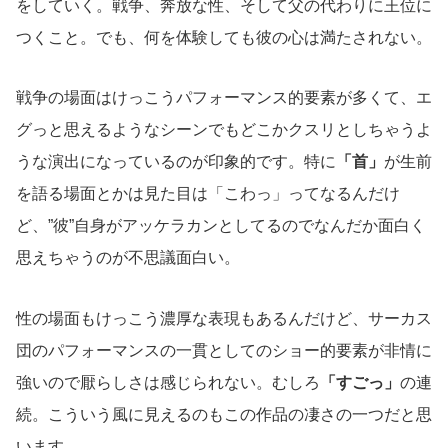
をしていく。戦争、奔放な性、そして父の代わりに王位に
つくこと。でも、何を体験しても彼の心は満たされない。
戦争の場面はけっこうパフォーマンス的要素が多くて、エ
グっと思えるようなシーンでもどこかクスリとしちゃうよ
うな演出になっているのが印象的です。特に
「首」
が生前
を語る場面とかは見た目は「こわっ」ってなるんだけ
ど、”彼”自身がアッケラカンとしてるのでなんだか面白く
思えちゃうのが不思議面白い。
性の場面もけっこう濃厚な表現もあるんだけど、サーカス
団のパフォーマンスの一貫としてのショー的要素が非情に
強いので厭らしさは感じられない。むしろ
「すごっ」
の連
続。こういう風に見えるのもこの作品の凄さの一つだと思
います。