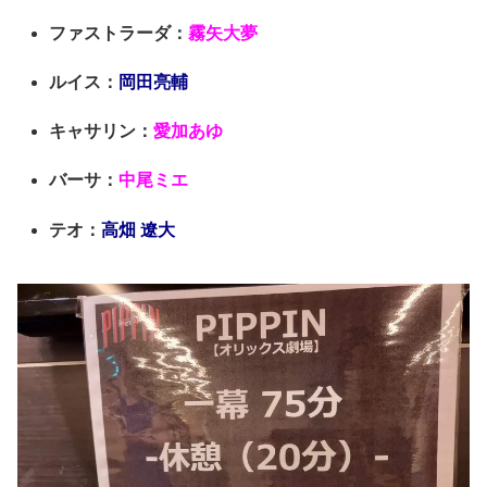
ファストラーダ：
霧矢大夢
ルイス：
岡田亮輔
キャサリン：
愛加あゆ
バーサ：
中尾ミエ
テオ：
高畑 遼大