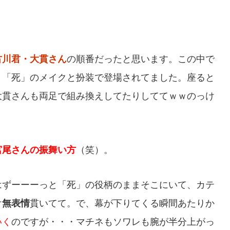
古川君・大貫さん
の順番だったと思います。この中で
リ「死」のメイクと扮装で登場されてました。座ると
大貫さんも両足で組み換えしてたりしててｗｗのっけ
宮尾さんの振舞い方
（笑）。
はずーーーっと「死」の役柄のままそこにいて、カテ
け
無表情
貫いてて。で、幕が下りてくる瞬間あたりか
いく
のですが・・・マチネもソワレも腕が半分上がっ