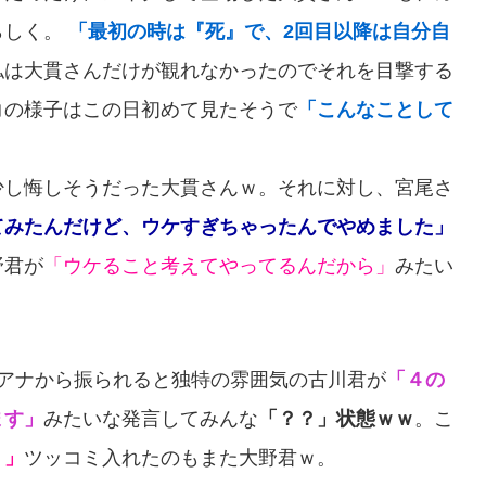
らしく。
「最初の時は『死』で、2回目以降は自分自
私は大貫さんだけが観れなかったのでそれを目撃する
コの様子はこの日初めて見たそうで
「こんなことして
少し悔しそうだった大貫さんｗ。それに対し、宮尾さ
てみたんだけど、ウケすぎちゃったんでやめました」
野君が
「ウケること考えてやってるんだから」
みたい
アナから振られると独特の雰囲気の古川君が
「４の
ます」
みたいな発言してみんな
「？？」状態ｗｗ
。こ
？」
ツッコミ入れたのもまた大野君ｗ。