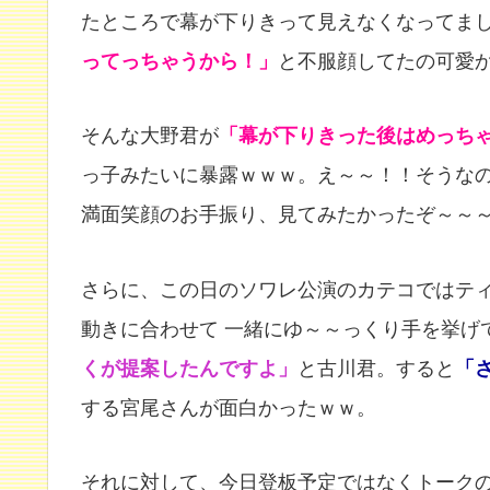
たところで幕が下りきって見えなくなってまし
ってっちゃうから！」
と不服顔してたの可愛
そんな大野君が
「幕が下りきった後はめっち
っ子みたいに暴露ｗｗｗ。え～～！！そうな
満面笑顔のお手振り、見てみたかったぞ～～～
さらに、この日のソワレ公演のカテコではテ
動きに合わせて 一緒にゆ～～っくり手を挙げ
くが提案したんですよ」
と古川君。すると
「
する宮尾さんが面白かったｗｗ。
それに対して、今日登板予定ではなくトーク