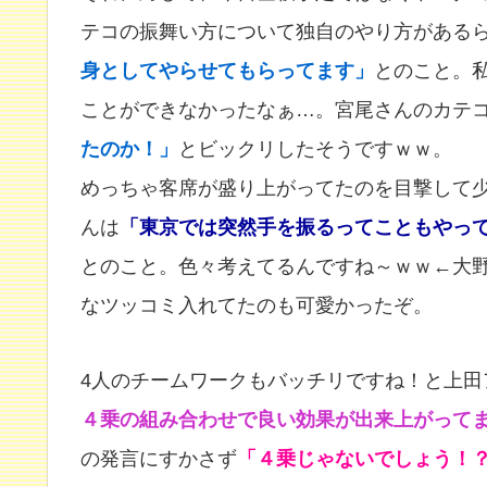
テコの振舞い方について独自のやり方がある
身としてやらせてもらってます」
とのこと。
ことができなかったなぁ…。宮尾さんのカテ
たのか！」
とビックリしたそうですｗｗ。
めっちゃ客席が盛り上がってたのを目撃して
んは
「東京では突然手を振るってこともやっ
とのこと。色々考えてるんですね～ｗｗ←大
なツッコミ入れてたのも可愛かったぞ。
4人のチームワークもバッチリですね！と上田
４乗の組み合わせで良い効果が出来上がって
の発言にすかさず
「４乗じゃないでしょう！