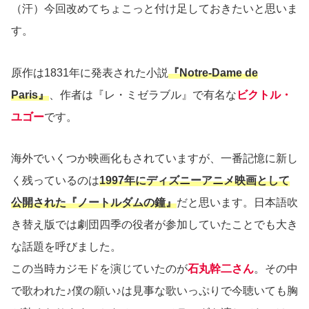
（汗）今回改めてちょこっと付け足しておきたいと思いま
す。
原作は1831年に発表された小説
『Notre-Dame de
Paris』
、作者は『レ・ミゼラブル』で有名な
ビクトル・
ユゴー
です。
海外でいくつか映画化もされていますが、一番記憶に新し
く残っているのは
1997年にディズニーアニメ映画として
公開された『ノートルダムの鐘』
だと思います。日本語吹
き替え版では劇団四季の役者が参加していたことでも大き
な話題を呼びました。
この当時カジモドを演じていたのが
石丸幹二さん
。その中
で歌われた♪僕の願い♪は見事な歌いっぷりで今聴いても胸