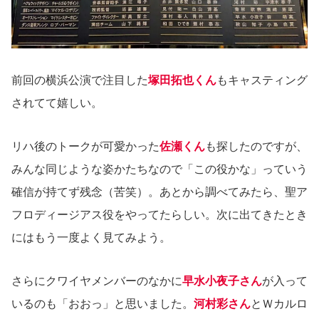
前回の横浜公演で注目した
塚田拓也くん
もキャスティング
されてて嬉しい。
リハ後のトークが可愛かった
佐瀬くん
も探したのですが、
みんな同じような姿かたちなので「この役かな」っていう
確信が持てず残念（苦笑）。あとから調べてみたら、聖ア
フロディージアス役をやってたらしい。次に出てきたとき
にはもう一度よく見てみよう。
さらにクワイヤメンバーのなかに
早水小夜子さん
が入って
いるのも「おおっ」と思いました。
河村彩さん
とＷカルロ