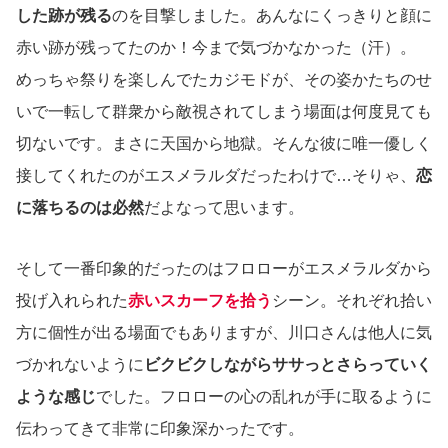
した跡が残る
のを目撃しました。あんなにくっきりと顔に
赤い跡が残ってたのか！今まで気づかなかった（汗）。
めっちゃ祭りを楽しんでたカジモドが、その姿かたちのせ
いで一転して群衆から敵視されてしまう場面は何度見ても
切ないです。まさに天国から地獄。そんな彼に唯一優しく
接してくれたのがエスメラルダだったわけで…そりゃ、
恋
に落ちるのは必然
だよなって思います。
そして一番印象的だったのはフロローがエスメラルダから
投げ入れられた
赤いスカーフを拾う
シーン。それぞれ拾い
方に個性が出る場面でもありますが、川口さんは他人に気
づかれないように
ビクビクしながらササっとさらっていく
ような感じ
でした。フロローの心の乱れが手に取るように
伝わってきて非常に印象深かったです。