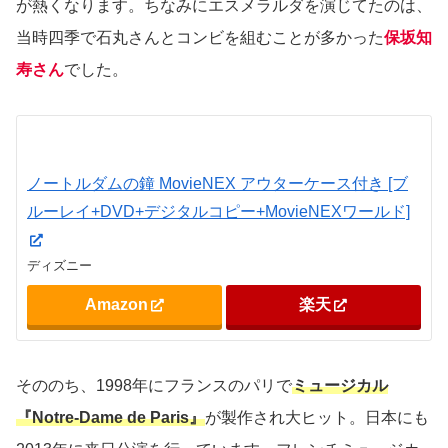
が熱くなります。ちなみにエスメラルダを演じてたのは、
当時四季で石丸さんとコンビを組むことが多かった
保坂知
寿さん
でした。
ノートルダムの鐘 MovieNEX アウターケース付き [ブ
ルーレイ+DVD+デジタルコピー+MovieNEXワールド]
ディズニー
Amazon
楽天
そののち、1998年にフランスのパリで
ミュージカル
『Notre-Dame de Paris』
が製作され大ヒット。日本にも