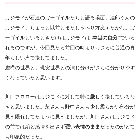
カジモドが石造のガーゴイルたちと語る場面、達郎くんの
カジモド、ちょっと以前とまたしゃべり方変えたかな。ガ
ーゴイルといるときだけはカジモドは
”本当の自分”
でいら
れるのですが、今回見たら前回の時よりもさらに普通の青
年らしい声で接してました。
虚構の世界と、現実世界との演じ分けがさらに分かりやす
くなっていたと思います。
川口フロローはカジモドに対して特に
厳しく
接しているな
ぁと思いました。芝さんも野中さんも少し柔らかい部分が
見え隠れしてたように見えましたが、川口さんはカジモド
の前では殆ど感情を出さず
硬い表情のまま
だったのがとて
も印象的だった。