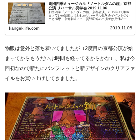
劇団四季ミュージカル『ノートルダムの鐘』京都
公演 リハーサル見学会 2019.11.06
劇団四季『ノートルダムの鐘』京都公演、2019年11月06
日ソワレ公演前に行われたリハーサル見学会イベントのレ
ポと感想。京都劇場にて。質疑応答の出演者は見付祐一さ
ん（司会）、飯田達郎くん、佐瀨龍城くん、徳山稚子さ
ん、河村彩さん。
2019.11.08
kangekilife.com
物販は意外と落ち着いてましたが（2度目の京都公演が始
まってからもうだいぶ時間も経ってるからかな）、私は今
回初なので新たにパンフレットと新デザインのクリアファ
イルをお買い上げしてきました。