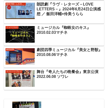
朗読劇『ラヴ・レターズ－LOVE
飯田洋輔くん出演作品
LETTERS－』2024年6月24日公演感
想 ／ 飯田洋輔×伶美うらら
ミュージカル『蜘蛛女のキス』
ミュージカル
2010.02.03マチネ
劇団四季ミュージカル『美女と野獣』
劇団四季
2010.08.06マチネ
舞台『奇人たちの晩餐会』東京公演
ストレートプレイ
2022.06.08 ソワレ