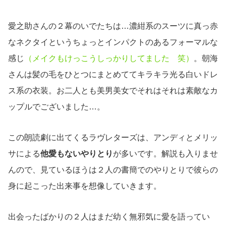
愛之助さんの２幕のいでたちは…濃紺系のスーツに真っ赤
なネクタイというちょっとインパクトのあるフォーマルな
感じ
（メイクもけっこうしっかりしてました 笑）
。朝海
さんは髪の毛をひとつにまとめててキラキラ光る白いドレ
ス系の衣装。お二人とも美男美女でそれはそれは素敵なカ
ップルでございました…。
この朗読劇に出てくるラヴレターズは、アンディとメリッ
サによる
他愛もないやりとり
が多いです。解説も入りませ
んので、見ているほうは２人の書簡でのやりとりで彼らの
身に起こった出来事を想像していきます。
出会ったばかりの２人はまだ幼く無邪気に愛を語ってい