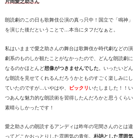
片岡愛之助さん
朗読劇のこの日も歌舞伎公演の真っ只中！国立で「鳴神」
を演じた後だということで…本当にタフだなぁと。
私はいままで愛之助さんの舞台は歌舞伎か時代劇などの演
劇系のものしか観たことがなかったので、どんな朗読劇に
なるのかほとんど
想像がつきませんでした
。いったいどん
な朗読を見せてくれるんだろうかとものすごく楽しみにし
ていたのですが…いやはや、
ビックリ
いたしました！！い
つあんな魅力的な朗読術を習得したんだろかと思うくらい
素晴らしかったです！
愛之助さんの朗読するアンディは昨年の宅間さんのとは違
ってどこかおっとりした雰囲気の青年。
朴訥とした雰囲気