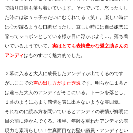
で語り口調も落ち着いています。それでいて、怒ったりし
た時には駄々っ子みたいにむくれてる（笑）。楽しい時に
は心が躍るような口調だったし、哀しい時には自己嫌悪に
陥ってショボンとしている様が目に浮かぶよう…。落ち着
いているようでいて、
実はとても表情豊かな愛之助さんの
アンディ
はものすごく魅力的でした。
２幕に入ると大人に成長したアンディが出てくるのです
が…ここでの
声の出し方がまた秀逸
です。明らかに１幕と
は違った大人のアンディがそこにいる。トーンを落とし、
１幕のようにあまり感情を表に出さないような雰囲気。
それなのに読み方を聞いているとアンディの表情が鮮明に
目の前に浮かんでくる。後半、年齢を重ねたアンディの表
現力も素晴らしい！生真面目なお堅い議員・アンディとい