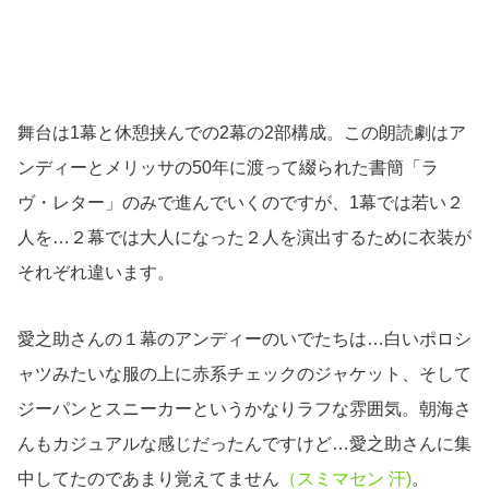
舞台は1幕と休憩挟んでの2幕の2部構成。この朗読劇はア
ンディーとメリッサの50年に渡って綴られた書簡「ラ
ヴ・レター」のみで進んでいくのですが、1幕では若い２
人を…２幕では大人になった２人を演出するために衣装が
それぞれ違います。
愛之助さんの１幕のアンディーのいでたちは…白いポロシ
ャツみたいな服の上に赤系チェックのジャケット、そして
ジーパンとスニーカーというかなりラフな雰囲気。朝海さ
んもカジュアルな感じだったんですけど…愛之助さんに集
中してたのであまり覚えてません
（スミマセン 汗)
。