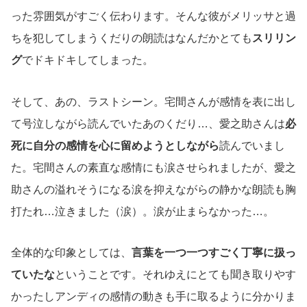
った雰囲気がすごく伝わります。そんな彼がメリッサと過
ちを犯してしまうくだりの朗読はなんだかとても
スリリン
グ
でドキドキしてしまった。
そして、あの、ラストシーン。宅間さんが感情を表に出し
て号泣しながら読んでいたあのくだり…、愛之助さんは
必
死に自分の感情を心に留めようとしながら
読んでいまし
た。宅間さんの素直な感情にも涙させられましたが、愛之
助さんの溢れそうになる涙を抑えながらの静かな朗読も胸
打たれ…泣きました（涙）。涙が止まらなかった…。
全体的な印象としては、
言葉を一つ一つすごく丁寧に扱っ
ていたな
ということです。それゆえにとても聞き取りやす
かったしアンディの感情の動きも手に取るように分かりま