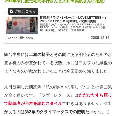
※昨年末に観た宅間孝行さんと大和田美帆さんの感想↓
朗読劇『ラヴ・レターズ －LOVE LETTERS－』
2009.12.13マチネ 宅間孝行×大和田美帆
朗読劇『ラヴ・レターズ －LOVE LETTERS－』東京・
PARCO（パルコ）劇場にて2009年12月13日マチネを観
劇。出演者は、宅間孝行、大和田美帆。
2009.12.15
kangekilife.com
舞台中央には
二組の椅子
とその間にある朗読者のための水
置き机のみが置かれている状態。床にはフカフカな絨毯の
ようなものが敷かれていることは今回初めて知りました。
先日観劇した朗読劇『私の頭の中の消しゴム』とは雰囲気
が全く違います。『ラヴ・レターズ』は
ただひたすら座っ
て朗読者が台本を読むスタイル
で動きはありません。演出
があるのは
第2幕のクライマックスでの照明
だけかな。こ