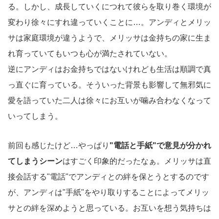
る。しかし、成長していくにつれて彼らを取り巻く環境が
変わり徐々にすれ違っていくことに…。アンディとメリッ
サは家庭環境が違うようで、メリッサは金持ちの家に生ま
れ育っていてもいつも心が満たされていない。
逆にアンディはお金持ちではないけれども生活は順調で真
っ直ぐに育っている。そういった背景も影響して無邪気に
愛を語っていた二人は徐々にお互いが噛み合わなくなって
いってしまう。
前回も感じたけど…やっぱり
"電話と手紙"で意見が分かれ
てしまうシーン
はすごく印象的だったなぁ。メリッサは直
接会話する"電話"でアンディとの絆を保とうとするのです
が、アンディは"手紙"をやり取りすることによってメリッ
サとの絆を深めようと思っている。お互いを想う気持ちは