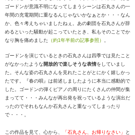
ゴードンが意識不明になってしまうシーンは石丸さんの一
年間の充電期間に重なるんじゃないかなぁとか・・・なん
か、色々考えちゃいましたねぇ。あの劇団を石丸さんが辞
めるといった騒動が起こっていたとき、私もそのことでか
なり胸を痛めました
（約1年半前の記事参照）
。
ゴードンを演じているときの石丸さんは四季では見たこと
がなかったような
開放的で楽しそうな表情
をしていまし
た。そんな姿の石丸さんを見れたことがとにかく嬉しかっ
たです。『春の唄』は前述しましたように本当に感動的で
した。ゴードンの弾くピアノの周りにたくさんの仲間が集
まってて・・・みんなが再出発を祝っているような演出だ
ったのでそれもなんか石丸さんと重なってしまったり
で・・・。
この作品を見て、心から、
「石丸さん、お帰りなさい」
と