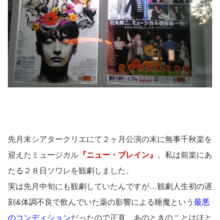
先月末シアタークリエにて２ヶ月公演の末に無事千秋楽を
迎えたミュージカル
『ニュー・ブレイン』
。私は前楽にあ
たる２８日ソワレを観劇しました。
実は先月中旬にも観劇していたんですが…観劇人生初の遅
刻&体調不良で飲んでいた薬の影響による睡魔という
最悪
のコンディション
だったので正直、あのときのことはほと