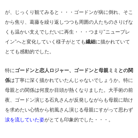
が、じっくり観てみると・・・ゴードンが病に倒れ、そこ
から焦り、葛藤を繰り返しつつも周囲の人たちのさりげな
くも温かい支えでしだいに再生・・・つまり"ニューブレ
イン"へと変化していく様子がとても
繊細
に描かれていて
とても感動的でした。
特に
ゴードンと恋人ロジャー、ゴードンと母親ミミとの関
係
は丁寧に深く描かれていたんじゃないでしょうか。特に
母親との関係は何度か目頭が熱くなりました。大手術の前
夜、ゴードン演じる石丸さんが反発しながらも母親に助け
を求めたい心情から初風さん演じる母親にすがって思わず
涙を流していた姿
がとても印象的でした・・・。