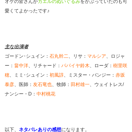
オケの皆さんが
カエルのぬいぐるみ
をかぶっていたのも可
愛くてよかったです♪
主な出演者
ゴードン･シュイン：
石丸幹二
、リサ：
マルシア
、ロジャ
ー：
畠中洋
、リチャード：
パパイヤ鈴木
、ローダ：
樹里咲
穂
、ミミ･シュイン：
初風諄
、ミスター・バンジー：
赤坂
泰彦
、医師：
友石竜也
、牧師：
田村雄一
、ウェイトレス/
ナンシー・D：
中村桃花
以下、
ネタバレありの感想
になります。