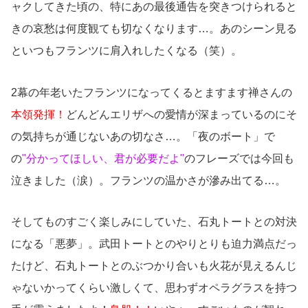
ャクしてきた頃の、特にあの最後通告を突きつけられると
きの哀愁は何度観ても切なくなります…。あのシーン見る
といつもフランツに肩入れしたくなる（笑）。
2幕の年老いたフランツになってくるとますます禅さんの
本領発揮！
どんどんエリザへの愛情が深まっているのにそ
の気持ちが通じないあの切なさ…。「夜のボート」で
の
"分かってほしい、君が必要だよ"
のフレーズでは今回も
泣きました（涙）。フランツの温かさが滲み出てる…。
そしてものすごく楽しみにしていた、石丸トートとの対決
になる「悪夢」。武田トートとのやりとりも迫力満点だっ
たけど、石丸トートとのぶつかり合いも火花が見えるんじ
ゃないかってくらい激しくて、思わずオペラグラスを持つ