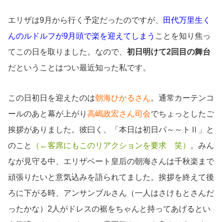
エリザは9月から行く予定だったのですが、
田代万里生く
んのルドルフが9月頭で楽を迎えてしまう
ことを知り焦っ
てこの日を取りました。なので、
初日明けて2回目の舞台
だということはつい最近知った私です。
この日初日を迎えたのは
朝海ひかるさん
。通常カーテンコ
ールのあと幕が上がり
高嶋政宏さん司会
でちょっとしたご
挨拶がありました。彼曰く、「本日は初日パ～～トⅡ」と
のこと
（←客席にもこのリアクションを要求 笑）
。みん
なが見守る中、エリザベート皇后の朝海さんは千秋楽まで
頑張りたいと意気込みを語られてました。挨拶を終えて後
ろに下がる時、アンサンブルさん（一人はさけもとさんだ
ったかな）2人がドレスの裾をちゃんと持ってあげるとい