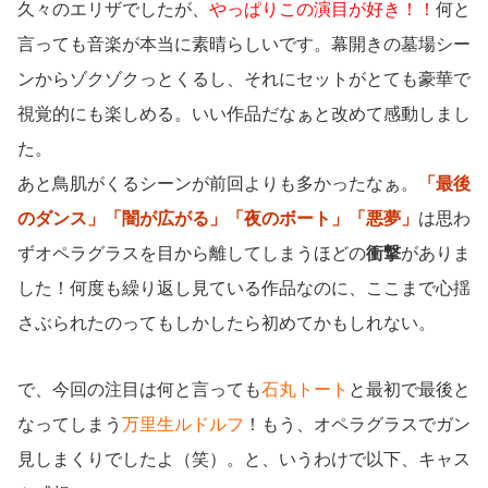
久々のエリザでしたが、
やっぱりこの演目が好き！！
何と
言っても音楽が本当に素晴らしいです。幕開きの墓場シー
ンからゾクゾクっとくるし、それにセットがとても豪華で
視覚的にも楽しめる。いい作品だなぁと改めて感動しまし
た。
あと鳥肌がくるシーンが前回よりも多かったなぁ。
「最後
のダンス」「闇が広がる」「夜のボート」「悪夢」
は思わ
ずオペラグラスを目から離してしまうほどの
衝撃
がありま
した！何度も繰り返し見ている作品なのに、ここまで心揺
さぶられたのってもしかしたら初めてかもしれない。
で、今回の注目は何と言っても
石丸トート
と最初で最後と
なってしまう
万里生ルドルフ
！もう、オペラグラスでガン
見しまくりでしたよ（笑）。と、いうわけで以下、キャス