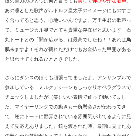
彼の魅力のひとつは何と言っても
美しく伸びやかな歌声
。
あの凜とした歌声がルドルフ皇太子のイメージにものすご
く合ってると思う。心地いいんですよ、万里生君の歌声っ
て。ミュージカル界でとても貴重な存在だと思います。石
丸トートとの「闇が広がる」は最高でしたね！！あれは
鳥
肌
来ますよ！それが観れただけでもお金払った甲斐がある
と思わせてくれるひとときでした。
さらにダンスのほうも頑張ってましたよ。アンサンブルで
参加している「ミルク」シーンもしっかりオペラグラスで
チェックしましたが（笑）いい表情で踊って動いてまし
た。マイヤーリンクでの動きも一所懸命さが伝わってき
て、逆にトートに翻弄されている雰囲気が出てるように見
えて見応えありました。銃を渡された時、最期に見せたあ
の安らかな笑顔がとってもよかったな…。大汗かきながら