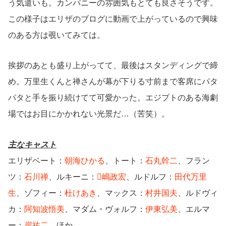
う気遣いも。カンパニーの雰囲気もとても良さそうです。
この様子はエリザのブログに動画で上がっているので興味
のある方は覗いてみては。
挨拶のあとも盛り上がってて、最後はスタンディングで締
め。万里生くんと禅さんが幕が下りる寸前まで客席にパタ
パタと手を振り続けてて可愛かった。エジプトのある海劇
場ではお目にかかれない光景だ…（苦笑）。
主なキャスト
エリザベート：
朝海ひかる
、トート：
石丸幹二
、フラン
ツ：
石川禅
、ルキーニ：
嶋政宏
、ルドルフ：
田代万里
生
、ゾフィー：
杜けあき
、マックス：
村井国夫
、ルドヴィ
カ：
阿知波悟美
、マダム・ヴォルフ：
伊東弘美
、エルマ
ー：
岸祐二
ほか