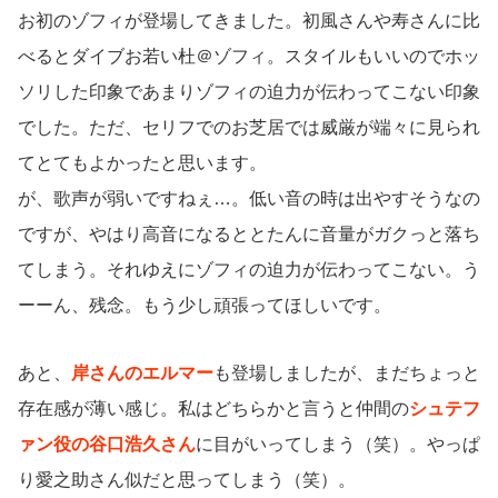
お初のゾフィが登場してきました。初風さんや寿さんに比
べるとダイブお若い杜＠ゾフィ。スタイルもいいのでホッ
ソリした印象であまりゾフィの迫力が伝わってこない印象
でした。ただ、セリフでのお芝居では威厳が端々に見られ
てとてもよかったと思います。
が、歌声が弱いですねぇ…。低い音の時は出やすそうなの
ですが、やはり高音になるととたんに音量がガクっと落ち
てしまう。それゆえにゾフィの迫力が伝わってこない。う
ーーん、残念。もう少し頑張ってほしいです。
あと、
岸さんのエルマー
も登場しましたが、まだちょっと
存在感が薄い感じ。私はどちらかと言うと仲間の
シュテフ
ァン役の谷口浩久さん
に目がいってしまう（笑）。やっぱ
り愛之助さん似だと思ってしまう（笑）。