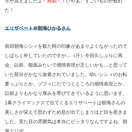
手が震えましたよ！
鳥肌！！
いやぁ、すごいものが観れ
た！
エリザベート＠朝海ひかるさん
前回朝海シシィを観た時の印象があまりよくなかったので
しばらく外していたのですが…（汗）今回久しぶりに再
会。以前、能面みたいで感情表現が乏しいかも…と思って
いた部分がかなり改善されていました。幼いシシィのお転
婆っぷりとか、ゾフィにたてつくところの感情表現とか、
以前よりもかなり厚みを帯びてきているように思います。
1幕クライマックスで出てくるエリザベートは朝海さんの
美しさが栄えて思わずため息が出てしまうほど目を惹きま
した。見た目の雰囲気は本当にピッタリなんですよね、朝
海エリザ。