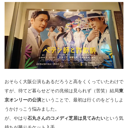
おそらく大阪公演もあるだろうと高をくくっていたわけで
すが、待てど暮らせどその兆候は見られず（苦笑）結局
東
京オンリーの公演
ということで、最初は行くのをどうしよ
うかけっこう悩みました。
が、やはり
石丸さんのコメディ芝居は見てみたい
という気
持ちが勝りチケット入手。