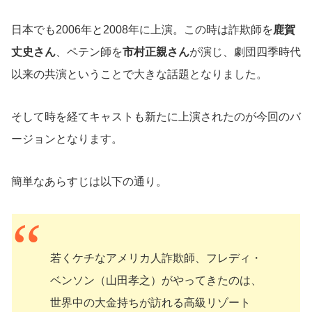
日本でも2006年と2008年に上演。この時は詐欺師を
鹿賀
丈史さん
、ペテン師を
市村正親さん
が演じ、劇団四季時代
以来の共演ということで大きな話題となりました。
そして時を経てキャストも新たに上演されたのが今回のバ
ージョンとなります。
簡単なあらすじは以下の通り。
若くケチなアメリカ人詐欺師、フレディ・
ベンソン（山田孝之）がやってきたのは、
世界中の大金持ちが訪れる高級リゾート