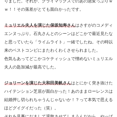
りました。それが、クライマックスでのあの急変っぷりｗ
ｗ！！その落差がとても面白かったです。
ミュリエル夫人を演じた保坂知寿さん
はさすがのコメディ
エンヌっぷり。石丸さんとのシーンはどこかで最近見たな
と思っていたら「ライムライト」一緒でしたね。その時以
来のベストコンビにまたわくわくさせられました。
色気もあってどこかコケティッシュで憎めないミュリエル
夫人の匙加減が最高でした。
ジョリーンを演じた大和田美帆さん
はとにかく突き抜けた
ハイテンション芝居が面白かった！あのままローレンスは
結婚押し切られちゃうんじゃないか！？って本気で思える
ほどグイグイだった（笑）。
それを見事にだまして退散させてしまうんだから、やっぱ