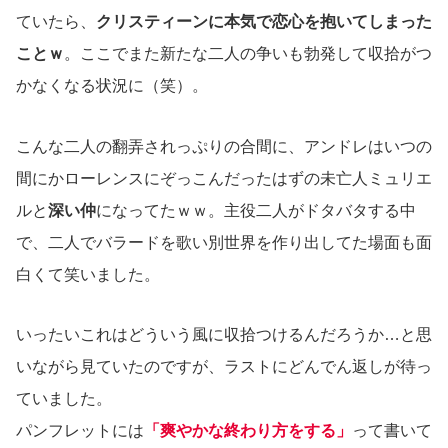
ていたら、
クリスティーンに本気で恋心を抱いてしまった
ことｗ
。ここでまた新たな二人の争いも勃発して収拾がつ
かなくなる状況に（笑）。
こんな二人の翻弄されっぷりの合間に、アンドレはいつの
間にかローレンスにぞっこんだったはずの未亡人ミュリエ
ルと
深い仲
になってたｗｗ。主役二人がドタバタする中
で、二人でバラードを歌い別世界を作り出してた場面も面
白くて笑いました。
いったいこれはどういう風に収拾つけるんだろうか…と思
いながら見ていたのですが、ラストにどんでん返しが待っ
ていました。
パンフレットには
「爽やかな終わり方をする」
って書いて