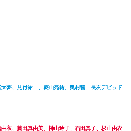
倍大夢、見付祐一、菱山亮祐、奥村響、長友デビッド
橋由衣、藤田真由美、榊山玲子、石田真子、杉山由衣