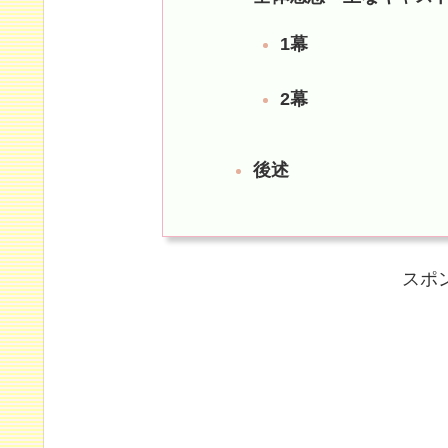
1幕
2幕
後述
スポ