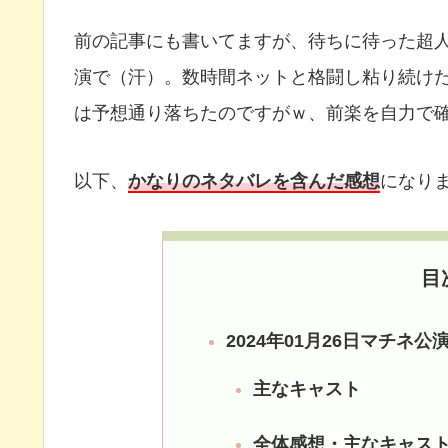
前の記事にも書いてますが、待ちに待った超
演で（汗）。数時間ネットと格闘し粘り続け
は予想通り落ちたのですがｗ、前楽を自力で
以下、
かなりの
ネタバレを含んだ感想
になり
目
2024年01月26日マチネ
主なキャスト
全体感想・主なキャス