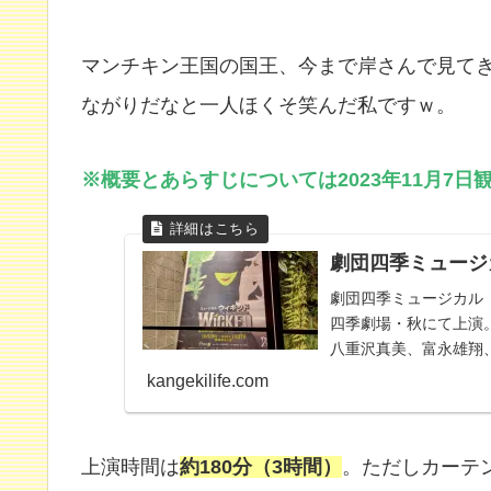
マンチキン王国の国王、今まで岸さんで見て
ながりだなと一人ほくそ笑んだ私ですｗ。
※概要とあらすじについては2023年11月7
劇団四季ミュージカ
劇団四季ミュージカル『
四季劇場・秋にて上演
八重沢真美、富永雄翔
kangekilife.com
上演時間は
約180分（3時間）
。ただしカーテ