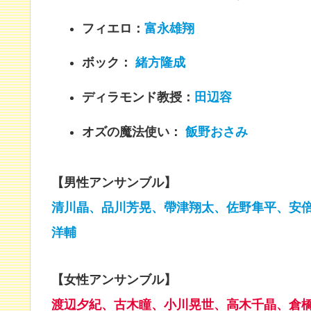
フィエロ：
富永雄翔
ボック：
緒方隆成
ディラモンド教授：
田辺容
オズの魔法使い：
飯野おさみ
【男性アンサンブル】
清川晶、品川芳晃、帶津翔太、佐野隼平、安
洋輔
【女性アンサンブル】
渡辺夕紀、古木瞳、小川晃世、高木千晶、倉