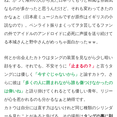
ね。かつて海外の人から見た日本ってもっと和風な雰囲気
なものが多かったと思うんだけど、それも変わってきたの
かなぁと（日本産ミュージカルですが原作はイギリスの小
説なので）。ペンライト振りまくってヲタ芸してるファン
の外でアイドルのアンドロイドに必死に声援を送り続けて
る本城さんと野中さんがめっちゃ面白かったｗｗ。
何とか出会えたカトウはタングの装置を見ながら少し暗い
顔をする。それでも、不安そうに
「止まるの？」
と言うタ
ングには優しく
「今すぐじゃないから」
と諭すカトウ。さ
らに彼は
「多くの人に囲まれながら誰も傷つけなかったの
は偉いね」
と語り掛けてくれるとても優しい青年。リジー
が心を惹かれるのも分かるなぁと納得です。
カトウは自分には直す力はないけれど同じ種類のシリンダ
ーを見たことがあると告げる。その場所は
タングの裏に刻