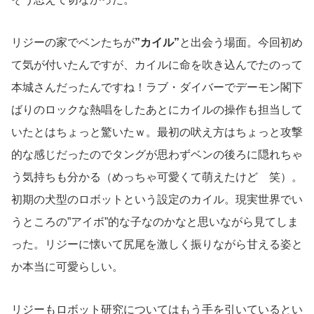
リジーの家でベンたちが
”カイル”
と出会う場面。今回初め
て気が付いたんですが、カイルに命を吹き込んでたのって
本城さんだったんですね！ラブ・ダイバーでデーモン閣下
ばりのロックな熱唱をしたあとにカイルの操作も担当して
いたとはちょっと驚いたｗ。最初の吠え方はちょっと攻撃
的な感じだったのでタングが思わずベンの後ろに隠れちゃ
う気持ちも分かる（めっちゃ可愛くて萌えたけど 笑）。
初期の犬型のロボットという設定のカイル。現実世界でい
うところの”アイボ”的な子なのかなと思いながら見てしま
った。リジーに懐いて尻尾を激しく振りながら甘える姿と
か本当に可愛らしい。
リジーもロボット研究についてはもう手を引いているとい