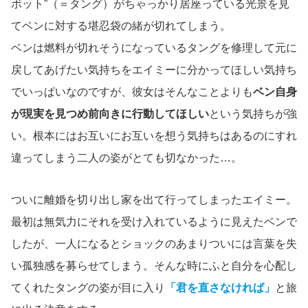
ボット”（＝タング）がちゃっかり居座っている光景を見
てベンに対する堪忍袋の緒が切れてしまう。
ベンは燃料が切れそうになっているタングを修理して元に
戻してあげたい気持ちをエイミーに分かってほしい気持ち
でいっぱいなのですが、彼女はそんなことよりも
ベン自身
が現実を見つめ前向きに行動してほしい
という気持ちが強
い。根本にはお互いにお互いを想う気持ちはあるのにすれ
違ってしまう二人の姿がとても切なかった…。
ついに離婚を切り出し家を出て行ってしまったエイミー。
最初は無気力にそれを受け入れているように見えたベンで
したが、一人になるとショックのあまりついには言葉を失
い孤独感を募らせてしまう。そんな時にふと自分を心配し
てくれたタングの姿が目に入り
「君を直さなければ」
と旅