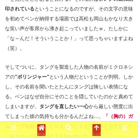
印されている
ということになるのですが、その文字の意味
を初めてベンが納得する場面では高松も岡山もかなり大き
な笑い声が客席から沸き起こっていましたｗ。たしかに
「な～んだ！そういうことか！」って思っちゃいますよね
（笑）。
そしてついに、タングを製造した人物の名前がミクロネシ
アの
”ボリンジャー”
という人物だということが判明。しか
し、その名前を聞いたとたんにタングは険しい表情にな
る。ベンはなぜ自分にそのことを隠していたのかと責めて
しまいますが、
タングを直したい一心
から厳しい態度に出
てしまった彼の気持ちも分かるんだよね…。
「（胸の）ガ
ムテープを貼って」
と甘えようとするタングを突き放して
メニュー
ホーム
検索
トップ
サイドバー
しまうベンの場面はとても切なかった（涙）。