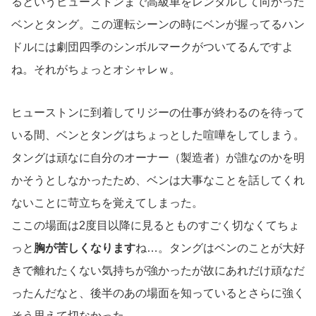
るというヒューストンまで高級車をレンタルして向かった
ベンとタング。この運転シーンの時にベンが握ってるハン
ドルには劇団四季のシンボルマークがついてるんですよ
ね。それがちょっとオシャレｗ。
ヒューストンに到着してリジーの仕事が終わるのを待って
いる間、ベンとタングはちょっとした喧嘩をしてしまう。
タングは頑なに自分のオーナー（製造者）が誰なのかを明
かそうとしなかったため、ベンは大事なことを話してくれ
ないことに苛立ちを覚えてしまった。
ここの場面は2度目以降に見るとものすごく切なくてちょ
っと
胸が苦しくなります
ね…。タングはベンのことが大好
きで離れたくない気持ちが強かったが故にあれだけ頑なだ
ったんだなと、後半のあの場面を知っているとさらに強く
そう思えて切なかった。