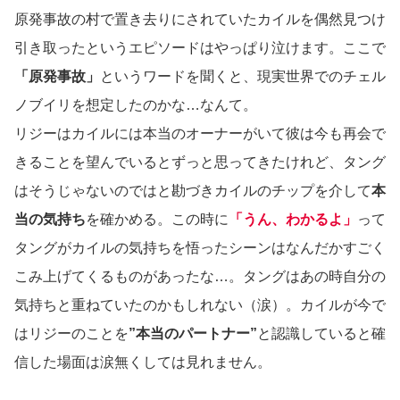
原発事故の村で置き去りにされていたカイルを偶然見つけ
引き取ったというエピソードはやっぱり泣けます。ここで
「原発事故」
というワードを聞くと、現実世界でのチェル
ノブイリを想定したのかな…なんて。
リジーはカイルには本当のオーナーがいて彼は今も再会で
きることを望んでいるとずっと思ってきたけれど、タング
はそうじゃないのではと勘づきカイルのチップを介して
本
当の気持ち
を確かめる。この時に
「うん、わかるよ」
って
タングがカイルの気持ちを悟ったシーンはなんだかすごく
こみ上げてくるものがあったな…。タングはあの時自分の
気持ちと重ねていたのかもしれない（涙）。カイルが今で
はリジーのことを
”本当のパートナー”
と認識していると確
信した場面は涙無くしては見れません。