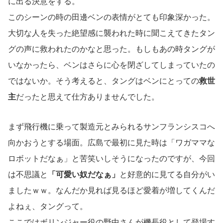
に出る決意をする。
このシーンの時の田邊ベンの表情がとても印象深かった。
大切な人を失った絶望感に襲われた時に聞こえてきたタン
グの声に救われたのかなと思った。もしもあの時タングが
いなかったら、ベンはさらに心を閉ざしてしまっていたの
ではないか。そう考えると、タングはベンにとっての
救世
主
だったと思えて仕方ありませんでした。
まず飛行機に乗って製造元とみられるサンフランシスコへ
向かおうとする場面。広島で最初に見た時は「ワガママな
ロボットだなぁ」と苦笑いしそうになったのですが、今回
は不思議と
「可愛い奴だなぁ」
と好意的に見てる自分がい
ましたｗｗ。なんだか見れば見るほど愛着が増してくんだ
よねぇ、タングって。
ここではボリンジャー役の野中さんが機長役として登場す