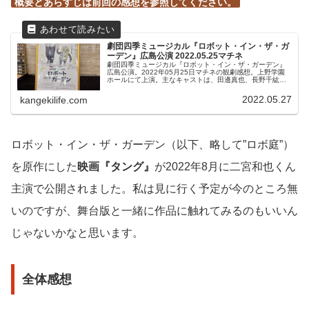
概要とあらすじは前回の感想を参照してください。
劇団四季ミュージカル『ロボット・イン・ザ・ガ
ーデン』広島公演 2022.05.25マチネ
劇団四季ミュージカル『ロボット・イン・ザ・ガーデン』
広島公演。2022年05月25日マチネの観劇感想。上野学園
ホールにて上演。主なキャストは、田邊真也、長野千紘、
安田楓汰、鳥原ゆきみ、小林唯、佐野正幸、相原萌、宮田
愛、カイサー・タティク、ツェザリ・モゼレフスキー、鈴
2022.05.27
kangekilife.com
本務、ほか
ロボット・イン・ザ・ガーデン（以下、略して”ロボ庭”）
を原作にした
映画『タング』
が2022年8月に二宮和也くん
主演で公開されました。私は見に行く予定が今のところ無
いのですが、舞台版と一緒に作品に触れてみるのもいいん
じゃないかなと思います。
全体感想