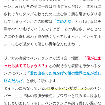
ーン。哀れなその姿に一度は同情するんだけど、道連れに
されそうなタングを救うために止む無く腕を引きちぎり壊
してしまうベン。この時彼は
「ごめんな」
と悲しげな顔を
浮かべつつ逃げていくんですけど、その切なさ、やるせな
さに心を寄せ思わず胸が熱くなってしまった。ベンってホ
ントに心が温かくて優しい青年なんだよね…。
明け方の海辺でベンとタングが語り合う場面。
「僕が止ま
ったら捨ててしまうの？」
と心配そうな表情を浮かべるタ
ングにベンは
「君に出会ったおかげで僕の世界に光が差し
込んだんだ」
と優しく歌います。
タイトルにもなっている
♪ロボットインザガーデン♪
のナン
バー、ここで私の涙腺が最初にブワワッと緩みボロ泣きし
てしまいました（涙）。ベンのタングを想う優しい温かな