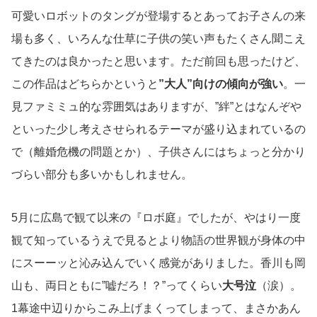
可愛いロボットのタングが登場するとあってお子さんの来
場も多く、いろんな仕草に子供の笑い声もたくさん聞こえ
てきたのは良かったと思います。ただ前回も思ったけど、
この作品はどちらかというと
”大人”向けの傾向が強い
。一
見ファミミュ的な雰囲気はありますが、”絆”とはなんぞや
といった少し考えさせられるテーマが盛り込まれているの
で（離婚危機の問題とか）、子供さんにはちょっと分かり
づらい部分も多いかもしれません。
5月に広島で観て以来の『ロボ庭』でしたが、やはり一度
観て知っているうえで見るとより物語の世界観が身体の中
にスーーッと沁み込んでいく感覚がありました。香川も岡
山も、両日ともに”嘘だろ！？”ってくらい
大号泣
（涙）。
1幕途中辺りからこみ上げまくってしまって、まさかあん