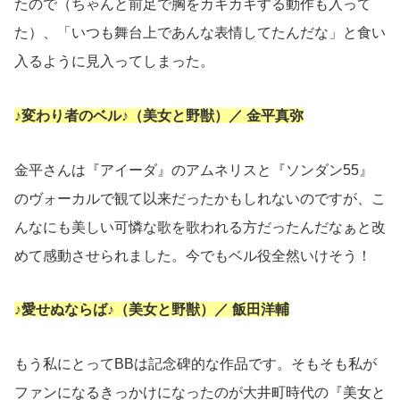
たので（ちゃんと前足で胸をカキカキする動作も入って
た）、「いつも舞台上であんな表情してたんだな」と食い
入るように見入ってしまった。
♪変わり者のベル♪（美女と野獣）／ 金平真弥
金平さんは『アイーダ』のアムネリスと『ソンダン55』
のヴォーカルで観て以来だったかもしれないのですが、こ
んなにも美しい可憐な歌を歌われる方だったんだなぁと改
めて感動させられました。今でもベル役全然いけそう！
♪愛せぬならば♪（美女と野獣）／ 飯田洋輔
もう私にとってBBは記念碑的な作品です。そもそも私が
ファンになるきっかけになったのが大井町時代の『美女と