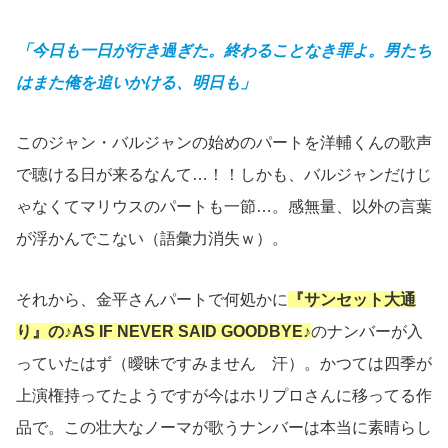
「今日も一日が行き過ぎた。終わることなき罪よ。男たち
はまた俺を追いかける、明日も」
このジャン・バルジャンの始めのパートを洋輔くんの歌声
で聴ける日が来るなんて…！！しかも、バルジャンだけじ
ゃなくてマリウスのパートも一節…。感無量、以外の言葉
が浮かんでこない（語彙力消失ｗ）。
それから、金平さんパートで何処かに
『サンセット大通
り』の♪AS IF NEVER SAID GOODBYE♪
のナンバーが入
っていたはず（曖昧ですみません 汗）。かつては四季が
上演権持ってたようですが今はホリプロさんに移ってる作
品で。この壮大なノーマが歌うナンバーは本当に素晴らし