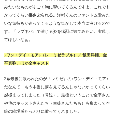
みたいなものがすごく胸に響いてくるんですよ。これでも
かってくらい
揺さぶられる。
洋輔くんのファントム愛みた
いな気持ちが迫ってくるような気がして本当に泣けるので
す。『ラブネバ』で演じる姿を猛烈に観てみたい。実現し
てほしいなぁ。
♪ワン・デイ・モア♪（レ・ミゼラブル）／ 飯田洋輔、金
平真弥、ほか全キャスト
2幕最後に歌われたのが『レミゼ』の♪ワン・デイ・モア♪
だなんて…もう本当に夢を見てるんじゃないかってくらい
感極まってしまった（号泣）。最後ということで金平さん
や他のキャストさんたち（生徒さんたちも）も集まって本
編の臨場感たっぷりに歌ってくれました。