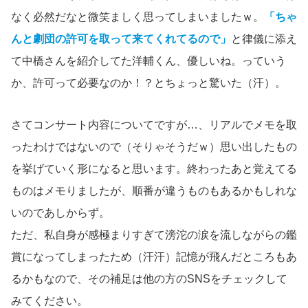
なく必然だなと微笑ましく思ってしまいましたｗ。
「ちゃ
んと劇団の許可を取って来てくれてるので」
と律儀に添え
て中橋さんを紹介してた洋輔くん、優しいね。っていう
か、許可って必要なのか！？とちょっと驚いた（汗）。
さてコンサート内容についてですが…、リアルでメモを取
ったわけではないので（そりゃそうだｗ）思い出したもの
を挙げていく形になると思います。終わったあと覚えてる
ものはメモりましたが、順番が違うものもあるかもしれな
いのであしからず。
ただ、私自身が感極まりすぎて滂沱の涙を流しながらの鑑
賞になってしまったため（汗汗）記憶が飛んだところもあ
るかもなので、その補足は他の方のSNSをチェックして
みてください。