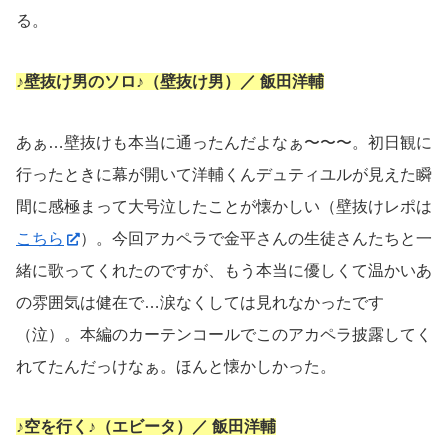
る。
♪壁抜け男のソロ♪（壁抜け男）／ 飯田洋輔
あぁ…壁抜けも本当に通ったんだよなぁ〜〜〜。初日観に
行ったときに幕が開いて洋輔くんデュティユルが見えた瞬
間に感極まって大号泣したことが懐かしい（壁抜けレポは
こちら
）。今回アカペラで金平さんの生徒さんたちと一
緒に歌ってくれたのですが、もう本当に優しくて温かいあ
の雰囲気は健在で…涙なくしては見れなかったです
（泣）。本編のカーテンコールでこのアカペラ披露してく
れてたんだっけなぁ。ほんと懐かしかった。
♪空を行く♪（エビータ）／ 飯田洋輔