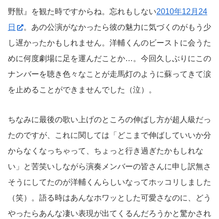
野獣』を観た時ですからね。忘れもしない
2010年12月24
日
。あの公演がなかったら彼の魅力に気づくのがもう少
し遅かったかもしれません。洋輔くんのビーストに会うた
めに何度劇場に足を運んだことか…。今回久しぶりにこの
ナンバーを聴き色々なことが走馬灯のように蘇ってきて涙
を止めることができませんでした（泣）。
ちなみに最後の歌い上げのところの伸ばし方が超人級だっ
たのですが、これに関しては「どこまで伸ばしていいか分
からなくなっちゃって、ちょっと行き過ぎたかもしれな
い」と苦笑いしながら演奏メンバーの皆さんに申し訳無さ
そうにしてたのが洋輔くんらしいなってホッコリしました
（笑）。語る時はあんなホワッとした可愛さなのに、どう
やったらあんな凄い表現が出てくるんだろうかと驚かされ