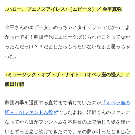
♪ハロー、ブエノスアイレス♪（エビータ）／ 金平真弥
金平さんのエビータ、めっちゃスタイリッシュでかっこよ
かったです！劇団時代にエビータ演じられたことってなか
ったんだっけ？？だとしたらもったいないなぁと思っちゃ
った。
♪ミュージック・オブ・ザ・ナイト♪（オペラ座の怪人）／
飯田洋輔
劇団四季を退団する直前まで演じていたのが
『オペラ座の
怪人』のファントム役
でしたよね。洋輔くんのファンに
なってから彼がファントムを本舞台の上で演じる姿を観た
いとずっと念じ続けてきたので、その夢が叶ったときは心