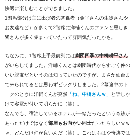
快適に楽しむことができました。
1階席部分は主に出演者の関係者（金平さんの生徒さんや
お友達など）が多くて2階席に洋輔くんのファンと思しき
皆さんが多く集まっていたって雰囲気だったかも。
ちなみに、1階席上手最前列には
劇団四季の中橋耕平さん
がいらしてました。洋輔くんとは劇団時代からすごく仲の
いい親友だというのは知っていたのですが、まさか仙台ま
で来られてるとは思わずビックリしました。2幕途中のト
ークのときに洋輔くんが突然
「ね、中橋さんｗ」
と話しか
けて客電が付いて明らかに（笑）。
なんでも、宿泊しているホテルが一緒だったという奇跡が
あっただけではなく
部屋もお向かい同士
だったらしいｗｗ
ｗ。どんだけ仲が良いんだ（笑）。これはもはや奇跡では