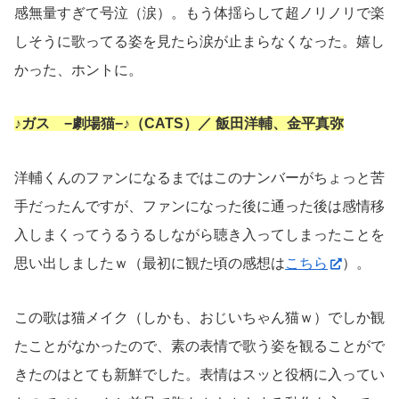
感無量すぎて号泣（涙）。もう体揺らして超ノリノリで楽
しそうに歌ってる姿を見たら涙が止まらなくなった。嬉し
かった、ホントに。
♪ガス −劇場猫−♪（CATS）／ 飯田洋輔、金平真弥
洋輔くんのファンになるまではこのナンバーがちょっと苦
手だったんですが、ファンになった後に通った後は感情移
入しまくってうるうるしながら聴き入ってしまったことを
思い出しましたｗ（最初に観た頃の感想は
こちら
）。
この歌は猫メイク（しかも、おじいちゃん猫ｗ）でしか観
たことがなかったので、素の表情で歌う姿を観ることがで
きたのはとても新鮮でした。表情はスッと役柄に入ってい