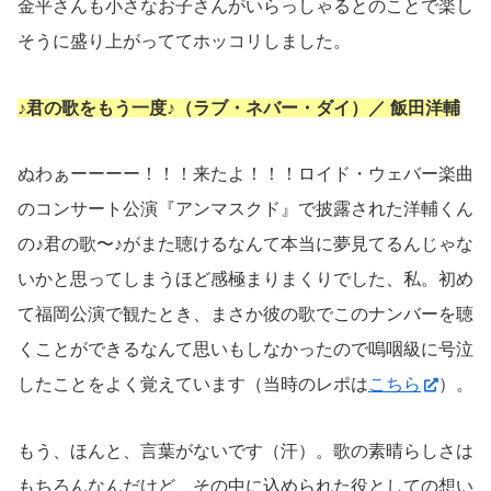
金平さんも小さなお子さんがいらっしゃるとのことで楽し
そうに盛り上がっててホッコリしました。
♪君の歌をもう一度♪（ラブ・ネバー・ダイ）／ 飯田洋輔
ぬわぁーーーー！！！来たよ！！！ロイド・ウェバー楽曲
のコンサート公演『アンマスクド』で披露された洋輔くん
の♪君の歌〜♪がまた聴けるなんて本当に夢見てるんじゃな
いかと思ってしまうほど感極まりまくりでした、私。初め
て福岡公演で観たとき、まさか彼の歌でこのナンバーを聴
くことができるなんて思いもしなかったので嗚咽級に号泣
したことをよく覚えています（当時のレポは
こちら
）。
もう、ほんと、言葉がないです（汗）。歌の素晴らしさは
もちろんなんだけど、その中に込められた役としての想い