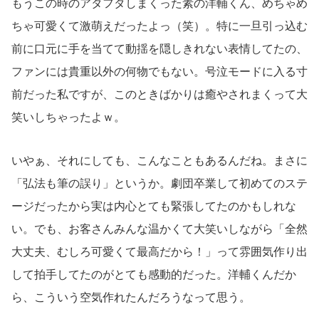
もうこの時のアタフタしまくった素の洋輔くん、めちゃめ
ちゃ可愛くて激萌えだったよっ（笑）。特に一旦引っ込む
前に口元に手を当てて動揺を隠しきれない表情してたの、
ファンには貴重以外の何物でもない。号泣モードに入る寸
前だった私ですが、このときばかりは癒やされまくって大
笑いしちゃったよｗ。
いやぁ、それにしても、こんなこともあるんだね。まさに
「弘法も筆の誤り」というか。劇団卒業して初めてのステ
ージだったから実は内心とても緊張してたのかもしれな
い。でも、お客さんみんな温かくて大笑いしながら「全然
大丈夫、むしろ可愛くて最高だから！」って雰囲気作り出
して拍手してたのがとても感動的だった。洋輔くんだか
ら、こういう空気作れたんだろうなって思う。