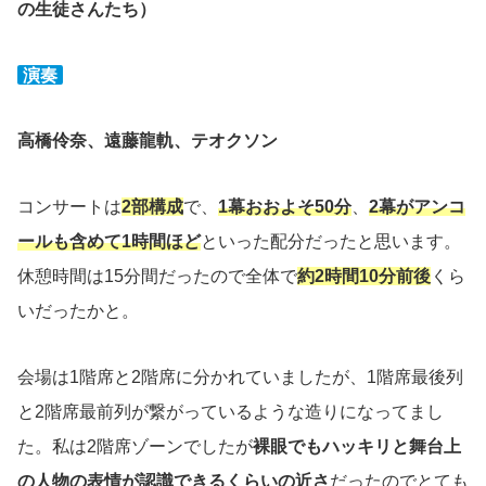
の生徒さんたち）
演奏
高橋伶奈、遠藤龍軌、テオクソン
コンサートは
2部構成
で、
1幕おおよそ50分
、
2幕がアンコ
ールも含めて1時間ほど
といった配分だったと思います。
休憩時間は15分間だったので全体で
約2時間10分前後
くら
いだったかと。
会場は1階席と2階席に分かれていましたが、1階席最後列
と2階席最前列が繋がっているような造りになってまし
た。私は2階席ゾーンでしたが
裸眼でもハッキリと舞台上
の人物の表情が認識できるくらいの近さ
だったのでとても