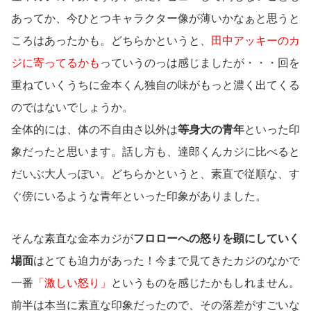
あってか、今ひとつキャラクター像が薄いかなぁと思うと
ころはあったかも。どちらかというと、
田中アッキーのカ
ジに寄ってるかも
っていうのっは感じましたが・・・回を
重ねていくうちに金本くん独自の味がもっと濃く出てくる
のではないでしょうか。
全体的には、体の不自由さ以外は
等身大の青年
といった印
象だったと思います。話し方も、達郎くんカジに比べると
だいぶ大人っぽい。どちらかというと、素直で従順な、す
ぐ傍にいるような青年といった印象がありました。
そんな素直な金本カジが
フロローへの怒りを顕にしていく
場面
はとても迫力があった！今まで見てきたカジのなかで
一番
「激しい怒り」
というものを感じたかもしれません。
前半は本当に素直な印象だったので、その落差がすごいな