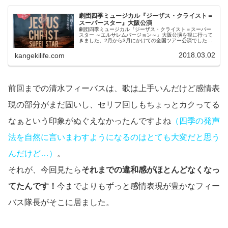
劇団四季ミュージカル『ジーザス・クライスト＝
スーパースター』大阪公演
劇団四季ミュージカル『ジーザス・クライスト＝スーパー
スター ～エルサレムバージョン～』大阪公演を観に行って
きました。2月から3月にかけての全国ツアー公演でした
が、どうにも四国までは来てくれないようだったので😅、
遠征という形になりました。20...
2018.03.02
kangekilife.com
前回までの清水フィーバスは、歌は上手いんだけど感情表
現の部分がまだ固いし、セリフ回しもちょっとカクってる
なぁという印象がぬぐえなかったんですよね
（四季の発声
法を自然に言いまわすようになるのはとても大変だと思う
んだけど…）
。
それが、今回見たら
それまでの違和感がほとんどなくなっ
てたんです！
今までよりもずっと感情表現が豊かなフィー
バス隊長がそこに居ました。