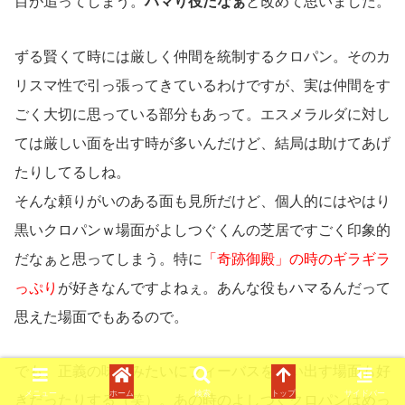
目が追ってしまう。
ハマり役だなぁ
と改めて思いました。
ずる賢くて時には厳しく仲間を統制するクロパン。そのカ
リスマ性で引っ張ってきているわけですが、実は仲間をす
ごく大切に思っている部分もあって。エスメラルダに対し
ては厳しい面を出す時が多いんだけど、結局は助けてあげ
たりしてるしね。
そんな頼りがいのある面も見所だけど、個人的にはやはり
黒いクロパンｗ場面がよしつぐくんの芝居ですごく印象的
だなぁと思ってしまう。特に
「奇跡御殿」の時のギラギラ
っぷり
が好きなんですよねぇ。あんな役もハマるんだって
思えた場面でもあるので。
でも、正義の味方みたいにフィーバスを救い出す場面も好
メニュー
ホーム
検索
トップ
サイドバー
きだったりする（笑）。あの時のよしつぐクロパンはめっ