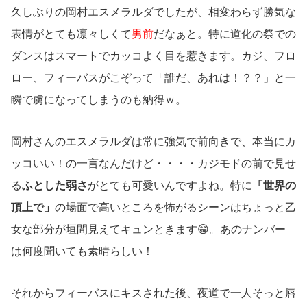
久しぶりの岡村エスメラルダでしたが、相変わらず勝気な
表情がとても凛々しくて
男前
だなぁと。特に道化の祭での
ダンスはスマートでカッコよく目を惹きます。カジ、フロ
ロー、フィーバスがこぞって「誰だ、あれは！？？」と一
瞬で虜になってしまうのも納得ｗ。
岡村さんのエスメラルダは常に強気で前向きで、本当にカ
ッコいい！の一言なんだけど・・・・カジモドの前で見せ
る
ふとした弱さ
がとても可愛いんですよね。特に
「世界の
頂上で」
の場面で高いところを怖がるシーンはちょっと乙
女な部分が垣間見えてキュンときます😁。あのナンバー
は何度聞いても素晴らしい！
それからフィーバスにキスされた後、夜道で一人そっと唇