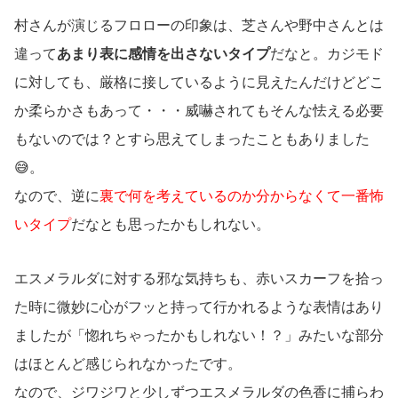
村さんが演じるフロローの印象は、芝さんや野中さんとは
違って
あまり表に感情を出さないタイプ
だなと。カジモド
に対しても、厳格に接しているように見えたんだけどどこ
か柔らかさもあって・・・威嚇されてもそんな怯える必要
もないのでは？とすら思えてしまったこともありました
😅。
なので、逆に
裏で何を考えているのか分からなくて一番怖
いタイプ
だなとも思ったかもしれない。
エスメラルダに対する邪な気持ちも、赤いスカーフを拾っ
た時に微妙に心がフッと持って行かれるような表情はあり
ましたが「惚れちゃったかもしれない！？」みたいな部分
はほとんど感じられなかったです。
なので、ジワジワと少しずつエスメラルダの色香に捕らわ