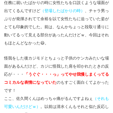
任務に就いたばかりの時に女性たちを口説くような場面が
出てくるんですけど
（登場したばかりの時）
、チャラ男っ
ぷりが発揮されてて余裕を以て女性たちに迫っていた姿が
とても印象的でした。前は、なんかちょっと段取り通りに
動いてるって見える部分があったんだけどｗ、今回はそれ
もほとんどなかった😃。
怪我をした後カジモドとちょっと子供のケンカみたいな場
面があるんだけど、カジに怪我した肩を叩かれたときの反
応が・・・
「うぐぐ・・・っ」ってやせ我慢しまくってる
コミカルな表情になっていた
のもすごく面白くてよかった
です！
ここ、佐久間くんはめっちゃ痛がるんですよねぇ
（それも
可愛いんだけどｗ）
。以前は清水くんもそれと似た反応し