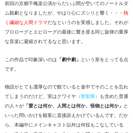
前回の京都千穐楽公演からだいぶ間が空いてのノートルダ
ム観劇となりましたが、やはり心にズシリと響く・・・
熱
く繊細な人間ドラマ
だなというのを実感しました。それが
プロローグとエピローグの最後に響き渡る同じ旋律の重厚
な音楽に凝縮されてるなと思います。
この作品で印象深いのは
「劇中劇」
という形をとってる点
です。
物語がとても濃厚なので観ていると途中でそのことを忘れ
てしまうのだけど、実はクワイヤ
（聖歌隊）
も含めた普通
の人々が
「愛とは何か、人間とは何か、怪物とは何か」
と
いった問いかけを観客に直接訴えかけているんです。だか
ら、本編中にメインキャスト以外は何役もこなしている