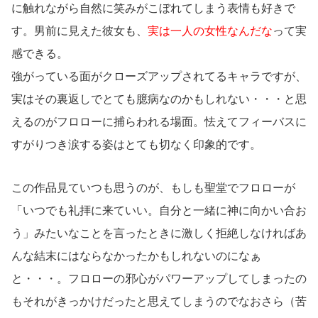
に触れながら自然に笑みがこぼれてしまう表情も好きで
す。男前に見えた彼女も、
実は一人の女性なんだな
って実
感できる。
強がっている面がクローズアップされてるキャラですが、
実はその裏返しでとても臆病なのかもしれない・・・と思
えるのがフロローに捕らわれる場面。怯えてフィーバスに
すがりつき涙する姿はとても切なく印象的です。
この作品見ていつも思うのが、もしも聖堂でフロローが
「いつでも礼拝に来ていい。自分と一緒に神に向かい合お
う」みたいなことを言ったときに激しく拒絶しなければあ
んな結末にはならなかったかもしれないのになぁ
と・・・。フロローの邪心がパワーアップしてしまったの
もそれがきっかけだったと思えてしまうのでなおさら（苦