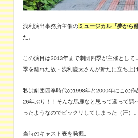
浅利演出事務所主催の
ミュージカル『夢から
た。
この演目は2013年まで劇団四季が主催として
季を離れた故・浅利慶太さんが新たに立ち上
私は劇団四季時代の1998年と2000年にこ
26年ぶり！！そんな馬鹿なと思って遡って調べ
ったようなのでビックリしてしまった（汗）
当時のキャスト表を発掘。