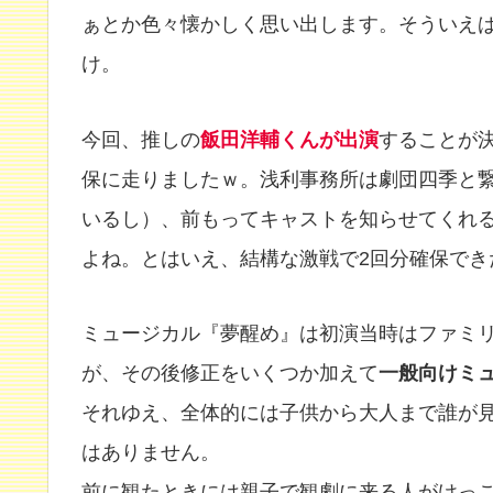
ぁとか色々懐かしく思い出します。そういえ
け。
今回、推しの
飯田洋輔くんが出演
することが
保に走りましたｗ。浅利事務所は劇団四季と
いるし）、前もってキャストを知らせてくれ
よね。とはいえ、結構な激戦で2回分確保で
ミュージカル『夢醒め』は初演当時はファミ
が、その後修正をいくつか加えて
一般向けミ
それゆえ、全体的には子供から大人まで誰が
はありません。
前に観たときには親子で観劇に来る人がけっ