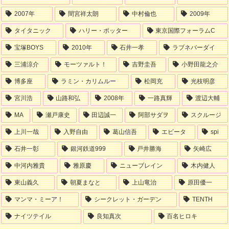
2007年
間宮祥太朗
中村倫也
2009年
タイタニック
ハリー・ポッター
東京国際フォーラムC
宝塚BOYS
2010年
石井一孝
ラブネバーダイ
三浦涼介
モーツァルト！
吉野圭吾
小野田龍之介
博多座
ラミン・カリムルー
松岡充
光枝明彦
宮川浩
山路和弘
2008年
一路真輝
渡辺大輔
MA
瀬戸康史
田辺誠一
阿部サダヲ
スクルージ
上川一哉
入野自由
葛山信吾
エビータ
spi
石井一彰
銀河鉄道999
戸井勝海
矢崎広
中河内雅貴
雅原慶
ニューブレイン
木内健人
東山義久
朝夏まなと
上山竜治
原田優一
マンマ・ミーア！
シークレット・ガーデン
TENTH
ナイツテイル
良知真次
百名ヒロキ