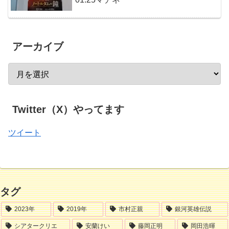
アーカイブ
Twitter（X）やってます
ツイート
タグ
2023年
2019年
市村正親
銀河英雄伝説
シアタークリエ
安蘭けい
藤岡正明
岡田浩暉