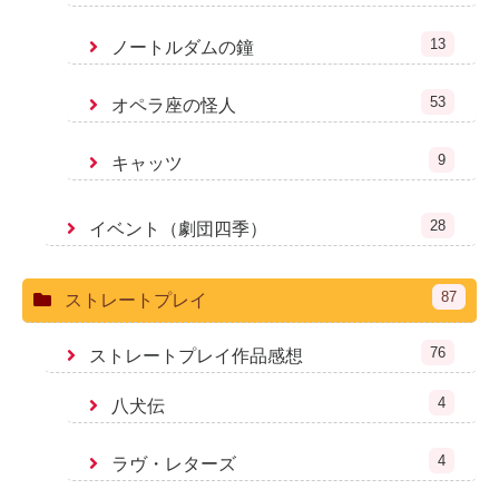
13
ノートルダムの鐘
53
オペラ座の怪人
9
キャッツ
28
イベント（劇団四季）
87
ストレートプレイ
76
ストレートプレイ作品感想
4
八犬伝
4
ラヴ・レターズ