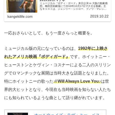
ミュージカル『ボディ・ガード』来日公演 in 大阪の観劇感
想。梅田芸術劇場にて2019年10月17日マチネを観劇。主
なキャストは、ジェンリー・シャロー、ブノワ・マレシャ
ル、ミシャ・リチャードソン、ゲイリー・ターナー、ピー
ター・ランディ、グレイグ・ベリー、フィル・アトキンソ
2019.10.22
kangekilife.com
ン、サイモン・コットン、アーチー・スミス ほか
一応おさらいとして、もう一度さらっと概要を。
ミュージカル版の元になっているのは、
1992年に上映さ
れたアメリカ映画『ボディガード』
です。ホイットニー・
ヒューストンとケヴィン・コスナーによる二人のスリリン
グでロマンチックな展開は当時大きな話題となりました。
特にホイットニーの歌った
♪I Will Always Love You♪
は世
界的大ヒットとなり、今現在も当時映画を知らない人たち
にも知られているような曲として語り継がれています。