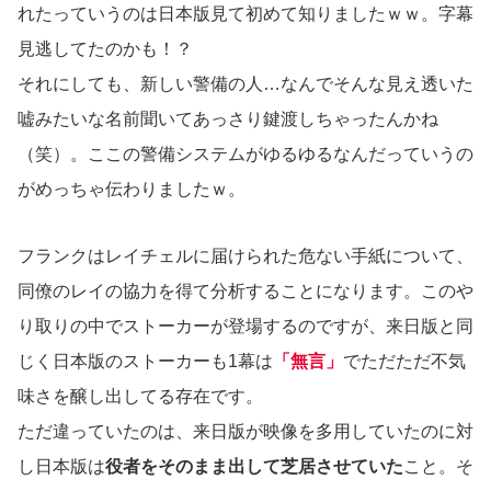
れたっていうのは日本版見て初めて知りましたｗｗ。字幕
見逃してたのかも！？
それにしても、新しい警備の人…なんでそんな見え透いた
嘘みたいな名前聞いてあっさり鍵渡しちゃったんかね
（笑）。ここの警備システムがゆるゆるなんだっていうの
がめっちゃ伝わりましたｗ。
フランクはレイチェルに届けられた危ない手紙について、
同僚のレイの協力を得て分析することになります。このや
り取りの中でストーカーが登場するのですが、来日版と同
じく日本版のストーカーも1幕は
「無言」
でただただ不気
味さを醸し出してる存在です。
ただ違っていたのは、来日版が映像を多用していたのに対
し日本版は
役者をそのまま出して芝居させていた
こと。そ