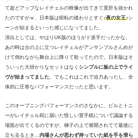
て超どアップなレイチェルの映像が出てきて度肝を抜かれ
たのですがｗ、日本版は暗転の後わりとすぐ
♪夜の女王♪
シ
ーンが始まるといった感じになってました。
演出としては、やはりUK版のほうがド派手だったかな。
あの時は台の上に立つレイチェルがアンサンブルさんめが
けて倒れながら舞台上に降りて歌ってたので。日本版はそ
ういった大掛かりなセットはなく
シンプルに板の上でライ
ヴが始まってました
。でもこれはこれで迫力あったし、全
体的に圧巻なパフォーマンスだったと思います。
このオープニングパフォーマンスのさなかに、ビルとトニ
ーがレイチェル宛に届いた怪しい置手紙について議論する
場面が出てくるのですが、梯子の上で展開されてて最後に
立ち去るとき…
内場さんが思わず持っていた紙を手を滑ら