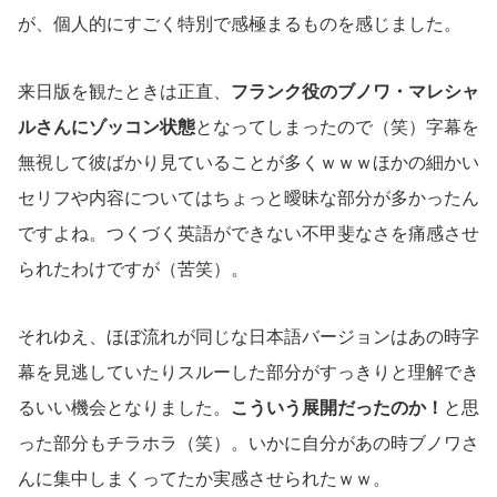
が、個人的にすごく特別で感極まるものを感じました。
来日版を観たときは正直、
フランク役のブノワ・マレシャ
ルさんにゾッコン状態
となってしまったので（笑）字幕を
無視して彼ばかり見ていることが多くｗｗｗほかの細かい
セリフや内容についてはちょっと曖昧な部分が多かったん
ですよね。つくづく英語ができない不甲斐なさを痛感させ
られたわけですが（苦笑）。
それゆえ、ほぼ流れが同じな日本語バージョンはあの時字
幕を見逃していたりスルーした部分がすっきりと理解でき
るいい機会となりました。
こういう展開だったのか！
と思
った部分もチラホラ（笑）。いかに自分があの時ブノワさ
んに集中しまくってたか実感させられたｗｗ。