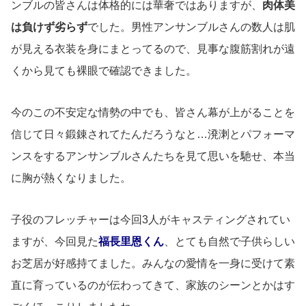
ンブルの皆さんは体格的には華奢ではありますが、
肉体美
は負けず劣らず
でした。男性アンサンブルさんの数人は肌
が見える衣装を身にまとってるので、見事な腹筋割れが遠
くから見ても裸眼で確認できました。
今のこの不安定な情勢の中でも、皆さん幕が上がることを
信じて日々鍛錬されてたんだろうなと…溌溂とパフォーマ
ンスをするアンサンブルさんたちを見て思いを馳せ、本当
に胸が熱くなりました。
子役のフレッチャーは今回3人がキャスティングされてい
ますが、今回見た
福長里恩くん
、とても自然で子供らしい
お芝居が好感持てました。みんなの愛情を一身に受けて素
直に育っているのが伝わってきて、家族のシーンとかはす