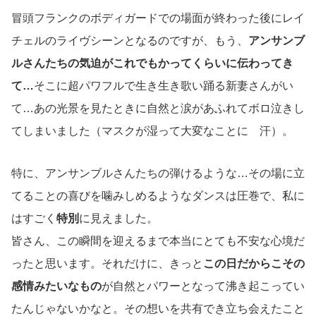
冒頭フランクのボディガードでの場面が終わった後にレイ
チェルのライヴシーンとなるのですが、もう、
アンサンブ
ルさんたちの気迫がこれでもかってくらいに伝わってき
て…
そこに超パワフルで生き生き歌い踊る新妻さんがい
て…あの光景を見たときに自然と涙があふれてボロ泣きし
てしまいました（マスクが湿って大変なことに 汗）。
特に、アンサンブルさんたちの弾けるような…その場に立
てることの喜びを噛みしめるようなダンスは圧巻で、私に
はすごく
特別
に見えました。
皆さん、この瞬間を迎えるまで本当にとても不安な心境だ
ったと思います。それだけに、きっと
この日だからこその
感情みたいなもの
が自然とパワーとなって沸き起こってい
たんじゃないかなと。その想いを共有でき立ち会えたこと