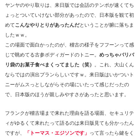
ヤンヤのやり取りは、来日版では会話のテンポが速くてち
ょっとついていけない部分があったので、日本版を観て初
めて
こんなやりとりがあったんだ
ということが腑に落ちま
したｗｗ。
この場面で面白かったのが、稽古の様子をフフーンって感
じで眺めてる古参ボディガードのトニー。
めっちゃバリバ
リ袋のお菓子食べまくってました（笑）
。これ、大山くん
ならではの演出プランらしいですｗ。来日版はいかついト
ニーがムスっとしながらその場にいたって感じだったの
で、日本版のほうが親しみやすさがあったと思います。
フランクが稽古場まで来れた理由を語る場面、セキュリテ
ィがゆるくて来れたって語るのは来日版見ても分かったん
ですが、
「トーマス・エジソンです」
って言ったら鍵をく