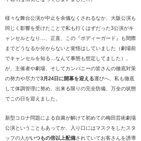
様々な舞台公演が中止を余儀なくされるなか、大阪公演も
同じく影響を受けたことで私も行くはずだった3公演がキ
ャンセルとなり…、正直、この『ボディーガード』も間際
までどうなるか分からないと覚悟はしていました（劇場前
でキャンセルを知る…なんて事態も想定してました）。
が、主催者や劇場、そしてカンパニーの皆さんの徹底対策
の努力や尽力で
3月24日に開幕を迎える
運びへ。私も徹底
して体調管理に努め、出来る限りの完全防備、万全の状態
でこの日を迎えました。
新型コロナ問題による自粛が解けて初めての梅田芸術劇場
公演ということもあってか、入り口にはマスクをしたスタ
ッフの人が
いつもの倍以上配備
されていてお客さんを誘導