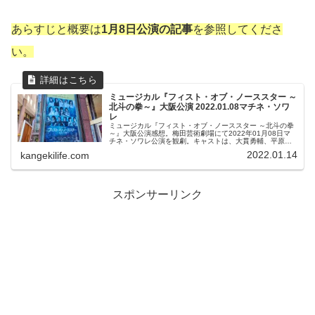
あらすじと概要は
1月8日公演の記事
を参照してくださ
い。
ミュージカル『フィスト・オブ・ノーススター ～
北斗の拳～』大阪公演 2022.01.08マチネ・ソワ
レ
ミュージカル『フィスト・オブ・ノーススター ～北斗の拳
～』大阪公演感想。梅田芸術劇場にて2022年01月08日マ
チネ・ソワレ公演を観劇。キャストは、大貫勇輔、平原綾
香・May’ｎ（Wキャスト）、加藤和樹、植原卓也・上田堪
2022.01.14
kangekilife.com
大（Wキャスト）、川口竜也、白羽ゆり、松原凜子、伊礼
彼方・上原理生(交互で役替わり)、福井晶一・宮尾俊太郎
（Wキャスト）、渡邉蒼、近藤 華、ほか
スポンサーリンク