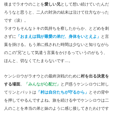
後までラオウのことを
愛しい兄
として想い続けていたんだ
ろうなと思うと、二人の対決の結末は泣けて仕方なかった
です（涙）。
ラオウもそんなトキの気持ちを察したからか、とどめを刺
さずに
「おまえは我が最愛の弟だ、身体をいとえよ」
と言
葉を掛ける。もう弟に残された時間は少ないと知りながら
のこの”兄”として気遣う言葉をかけるっていうのがもう、
ほんと、切なくてたまらないです…。
ケンシロウがラオウとの最終決戦のために
村を出る決意を
する場面
。
「みんなが心配だ」
と戸惑うケンシロウに対し
てリンとバットは
「村は自分たちが守るから」
とその背中
を押してやるんですよね。旅を続ける中でケンシロウは二
人のことを本当の弟と妹のように感じ接してきたわけです