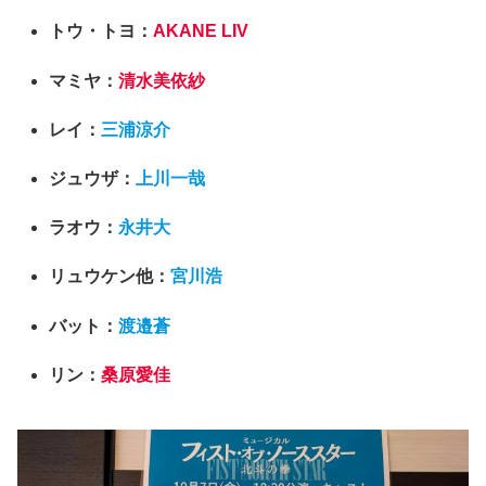
トウ・トヨ：
AKANE LIV
マミヤ：
清水美依紗
レイ：
三浦涼介
ジュウザ：
上川一哉
ラオウ：
永井大
リュウケン他：
宮川浩
バット：
渡邉蒼
リン：
桑原愛佳