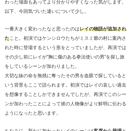
わった場面もあってより分かりやすくなった気がします。
以下、今回気づいた違いについて少し。
一番大きく変わったなと思ったのは
レイの物語が追加され
た
こと。初演ではケンシロウたちがミスミ爺の村に案内さ
れた時に登場するという形をとっていましたが、再演では
その少し前にレイが”胸に傷のある拳法使いの男”を探し旅
をしているシーンが加わりました。
大切な妹の命を無残に奪ったその男を血眼で探していると
いう背景もここで語られます。初演ではレイの哀しい過去
を想像することしかできませんでしたが、再演でこのシー
ンが加わったことによって彼の人物像がより鮮明に伝わる
ようになったと思います。
ちなみに、新たに加わったレイのシーンは
客席から登場
と