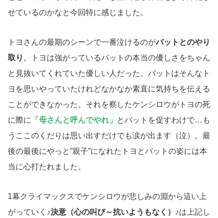
せているのかなと今回特に感じました。
トヨさんの最期のシーンで一番泣けるのが
バットとのやり
取り
。トヨは強がっているバットの本当の優しさをちゃん
と見抜いてくれていた優しい人だった。バットはそんなト
ヨを思いやっていたけれどなかなか素直に気持ちを伝える
ことができなかった。それを察したケンシロウがトヨの死
に際に
「母さんと呼んでやれ」
とバットを促すわけで…も
うここのくだりは思い出すだけでも涙が出ます（泣）。最
後の最後にやっと”親子”になれたトヨとバットの姿には本
当に心打たれました。
1幕クライマックスでケンシロウが悲しみの淵から這い上
がっていく
♪決意（心の叫び～抗いようもなく）♪
は上記し