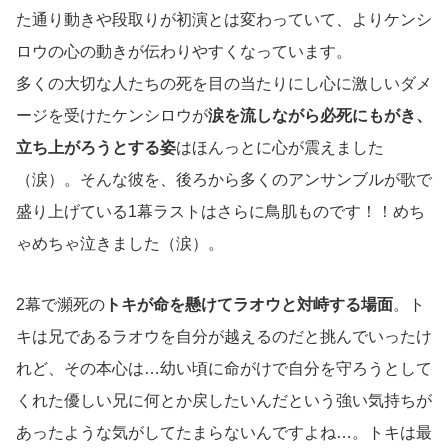
た通り動きや段取りが初演とは変わっていて、よりケンシ
ロウの心の動きが伝わりやすくなっています。
多くの大切な人たちの死を目の当たりにし心に激しいダメ
ージを受けたケンシロウが
涙を流しながら必死にもがき、
立ち上がろうとする姿
はほんっとに心が震えました
（涙）。そんな彼を、後ろから多くのアンサンブルが歌で
盛り上げている1幕ラストはさらに鳥肌ものです！！めち
ゃめちゃ泣きました（涙）。
2幕で瀕死の
トキが命を懸けてラオウと対峙する場面
。ト
キは兄であるラオウを自分が越えるのだと挑んでいったけ
れど、その本心は…幼い頃に命がけで自分を守ろうとして
くれた優しい兄に何とか戻したいんだという強い気持ちが
あったような気がしてたまらないんですよね…。トキは最