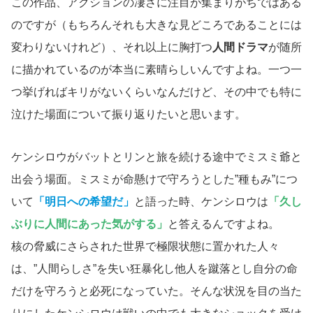
この作品、アクションの凄さに注目が集まりがちではある
のですが（もちろんそれも大きな見どころであることには
変わりないけれど）、それ以上に胸打つ
人間ドラマ
が随所
に描かれているのが本当に素晴らしいんですよね。一つ一
つ挙げればキリがないくらいなんだけど、その中でも特に
泣けた場面について振り返りたいと思います。
ケンシロウがバットとリンと旅を続ける途中でミスミ爺と
出会う場面。ミスミが命懸けで守ろうとした”種もみ”につ
いて
「明日への希望だ」
と語った時、ケンシロウは
「久し
ぶりに人間にあった気がする」
と答えるんですよね。
核の脅威にさらされた世界で極限状態に置かれた人々
は、”人間らしさ”を失い狂暴化し他人を蹴落とし自分の命
だけを守ろうと必死になっていた。そんな状況を目の当た