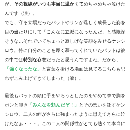
が、
その視線がいつも本当に温かくて
めちゃめちゃ泣けた
んです（涙）。
でも、守る立場だったバットやリンが逞しく成長した姿を
目の当たりにして「こんなに立派になったんだ」と感慨深
そうな…それでいてちょっと寂しげな笑顔をみせるケンシ
ロウ。特に自分のことを厚く慕ってくれていたバットは彼
の中では
特別な存在
だったと思うんですよね。だから、
「強くなったな」
と言葉を掛ける場面は見てるこちらも思
わずこみ上げてきてしまった（涙）。
最後もバットの頭に手をやろうとしたのをやめて拳で胸を
ポンと叩き
「みんなを頼んだぞ！」
とその想いを託すケン
シロウ。二人の絆がさらに強まったように思えてさらに泣
けたなぁ・・・。この二人の関係性がとても熱くて本当に