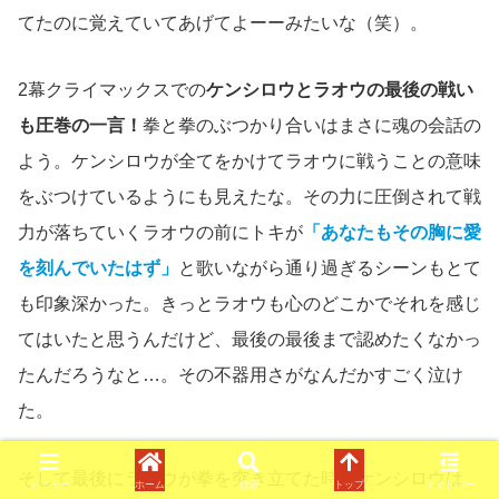
てたのに覚えていてあげてよーーみたいな（笑）。
2幕クライマックスでの
ケンシロウとラオウの最後の戦い
も圧巻の一言！
拳と拳のぶつかり合いはまさに魂の会話の
よう。ケンシロウが全てをかけてラオウに戦うことの意味
をぶつけているようにも見えたな。その力に圧倒されて戦
力が落ちていくラオウの前にトキが
「あなたもその胸に愛
を刻んでいたはず」
と歌いながら通り過ぎるシーンもとて
も印象深かった。きっとラオウも心のどこかでそれを感じ
てはいたと思うんだけど、最後の最後まで認めたくなかっ
たんだろうなと…。その不器用さがなんだかすごく泣け
た。
そして最後にラオウが拳を突き立てた時、ケンシロウは
メニュー
ホーム
検索
トップ
サイドバー