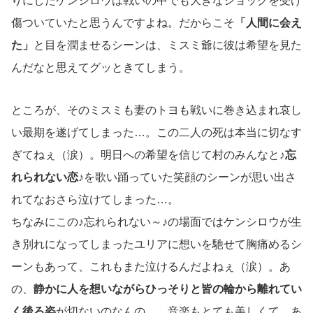
りにしたケンシロウは戦いの中でも大きなショックを受け
傷ついていたと思うんですよね。だからこそ
「人間に会え
た」
と目を潤ませるシーンは、ミスミ爺に彼は希望を見た
んだなと思えてグッときてしまう。
ところが、そのミスミも妻のトヨも戦いに巻き込まれ哀し
い最期を遂げてしまった…。この二人の死は本当に切なす
ぎてねぇ（涙）。明日への希望を信じて村のみんなと
♪忘
れられない恋♪
を歌い踊っていた笑顔のシーンが思い出さ
れてなおさら泣けてしまった…。
ちなみにこの♪忘れられない～♪の場面ではケンシロウが生
き別れになってしまったユリアに想いを馳せて胸痛めるシ
ーンもあって、これもまた泣けるんだよねぇ（涙）。あ
の、
静かに人を想いながらひっそりと皆の輪から離れてい
く後ろ姿
が切ないのなんの…。音楽もとても美しくて…あ