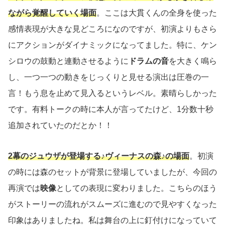
ながら覚醒していく場面
。ここは大貫くんの全身を使った
感情表現が大きな見どころになのですが、初演よりもさら
にアクションがダイナミックになってました。特に、ケン
シロウの鼓動と連動させるように
ドラムの音
を大きく鳴ら
し、一つ一つの動きをじっくりと見せる演出は圧巻の一
言！もう息を止めて見入るというレベル。素晴らしかった
です。有料トークの時に本人が言ってたけど、1分数十秒
追加されていたのだとか！！
2幕のジュウザが登場する♪ヴィーナスの森♪の場面
。初演
の時には森のセットが背景に登場していましたが、今回の
再演では
映像
としての表現に変わりました。こちらのほう
がストーリーの流れがスムーズに進むので見やすくなった
印象はありましたね。私は舞台の上に釘付けになっていて