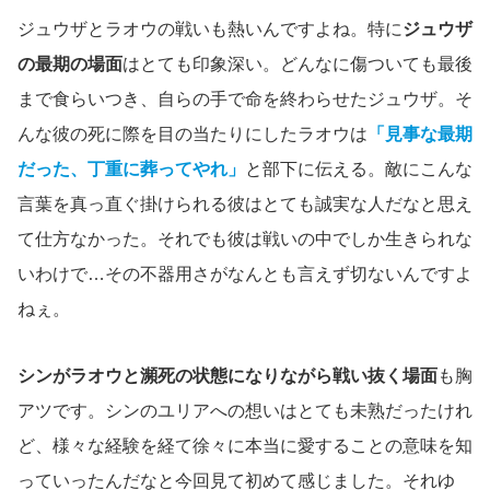
ジュウザとラオウの戦いも熱いんですよね。特に
ジュウザ
の最期の場面
はとても印象深い。どんなに傷ついても最後
まで食らいつき、自らの手で命を終わらせたジュウザ。そ
んな彼の死に際を目の当たりにしたラオウは
「見事な最期
だった、丁重に葬ってやれ」
と部下に伝える。敵にこんな
言葉を真っ直ぐ掛けられる彼はとても誠実な人だなと思え
て仕方なかった。それでも彼は戦いの中でしか生きられな
いわけで…その不器用さがなんとも言えず切ないんですよ
ねぇ。
シンがラオウと瀕死の状態になりながら戦い抜く場面
も胸
アツです。シンのユリアへの想いはとても未熟だったけれ
ど、様々な経験を経て徐々に本当に愛することの意味を知
っていったんだなと今回見て初めて感じました。それゆ