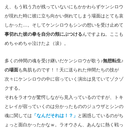
え、もう戦う力が残っていないにもかかわらずケンシロウ
が現れた時に彼に立ち向かい倒れてしまう場面はとても哀
しかった…。そしてケンシロウもシンの想いを受け止めて
事切れた彼の拳を自分の頬にぶつける
んですよね。ここも
めちゃめちゃ泣けたよ（涙）。
多くの仲間の魂を受け継いだケンシロウが歌う
♪無想転生♪
の場面
も鳥肌ものです！！天に送られた仲間たちの技が
次々にケンシロウの中に宿っていく演出は見ていてゾクゾ
クする。
それをラオウが驚愕しながら見入っているのですが、トキ
とレイが宿っていくのは分かったもののジュウザとシンの
魂に関しては
「なんだそれは！？」
と困惑しているのがち
ょっと面白かったかなｗ。ラオウさん、あんなに熱く戦っ