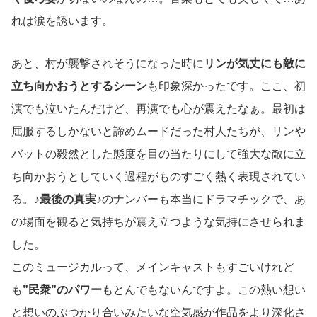
れは涙を誘います。
あと、村が襲撃されそうになった時に
リンが気丈にも敵に
立ち向かおうとするシーン
も印象深かったです。ここ、初
演でも泣いたんだけど、再演でも心が震えたなぁ。最初は
屈服するしかないと諦めムードだった村人たちが、リンや
バットの毅然とした態度を目の当たりにして強大な敵に立
ち向かおうとしていく過程がものすごく熱く表現されてい
る。
♪最後の真実♪
のナンバーも本当にドラマチックで、あ
の場面を観ると気持ちが震え立つような気持にさせられま
した。
このミュージカルって、メインキャストもすごいけれど
も
”民衆”のパワー
もとんでもないんですよ。この熱い想い
と想いのぶつかり合いみたいな空気感が作品をより深化さ