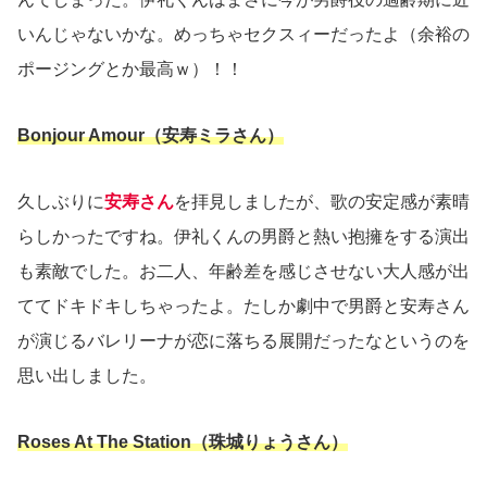
いんじゃないかな。めっちゃセクスィーだったよ（余裕の
ポージングとか最高ｗ）！！
Bonjour Amour（安寿ミラさん）
久しぶりに
安寿さん
を拝見しましたが、歌の安定感が素晴
らしかったですね。伊礼くんの男爵と熱い抱擁をする演出
も素敵でした。お二人、年齢差を感じさせない大人感が出
ててドキドキしちゃったよ。たしか劇中で男爵と安寿さん
が演じるバレリーナが恋に落ちる展開だったなというのを
思い出しました。
Roses At The Station（珠城りょうさん）