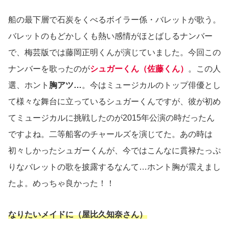
船の最下層で石炭をくべるボイラー係・バレットが歌う。
バレットのもどかしくも熱い感情がほとばしるナンバー
で、梅芸版では藤岡正明くんが演じていました。今回この
ナンバーを歌ったのが
シュガーくん（佐藤くん）
。この人
選、ホント
胸アツ…
。今はミュージカルのトップ俳優とし
て様々な舞台に立っているシュガーくんですが、彼が初め
てミュージカルに挑戦したのが2015年公演の時だったん
ですよね。二等船客のチャールズを演じてた。あの時は
初々しかったシュガーくんが、今ではこんなに貫禄たっぷ
りなバレットの歌を披露するなんて…ホント胸が震えまし
たよ。めっちゃ良かった！！
なりたいメイドに（屋比久知奈さん）