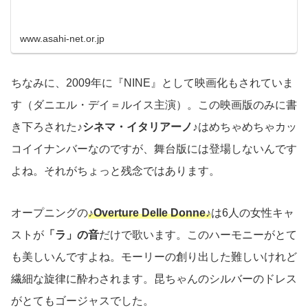
www.asahi-net.or.jp
ちなみに、2009年に『NINE』として映画化もされていま
す（ダニエル・デイ＝ルイス主演）。この映画版のみに書
き下ろされた
♪シネマ・イタリアーノ♪
はめちゃめちゃカッ
コイイナンバーなのですが、舞台版には登場しないんです
よね。それがちょっと残念ではあります。
オープニングの
♪Overture Delle Donne♪
は6人の女性キャ
ストが
「ラ」の音
だけで歌います。このハーモニーがとて
も美しいんですよね。モーリーの創り出した難しいけれど
繊細な旋律に酔わされます。昆ちゃんのシルバーのドレス
がとてもゴージャスでした。