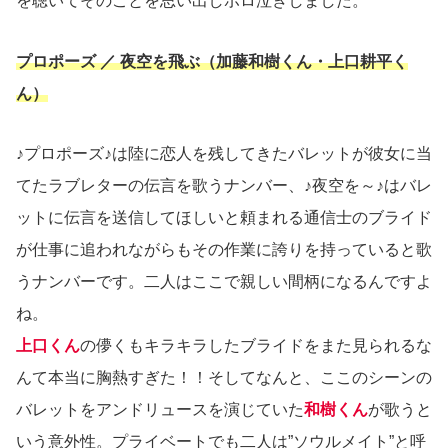
を聴いてそのことを思い出しボロ泣きしました。
プロポーズ ／ 夜空を飛ぶ（加藤和樹くん・上口耕平く
ん）
♪プロポーズ♪は陸に恋人を残してきたバレットが彼女に当
てたラブレターの伝言を歌うナンバー、♪夜空を～♪はバレ
ットに伝言を送信してほしいと頼まれる通信士のブライド
が仕事に追われながらもその作業に誇りを持っていると歌
うナンバーです。二人はここで親しい間柄になるんですよ
ね。
上口くん
の儚くもキラキラしたブライドをまた見られるな
んて本当に胸熱すぎた！！そしてなんと、ここのシーンの
バレットをアンドリュースを演じていた
和樹くん
が歌うと
いう意外性。プライベートでも二人は”ソウルメイト”と呼