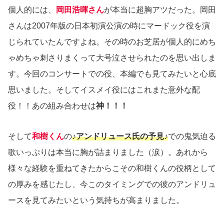
個人的には、
岡田浩暉さん
が本当に超胸アツだった。岡田
さんは2007年版の日本初演公演の時にマードック役を演
じられていたんですよね。その時のお芝居が個人的にめち
ゃめちゃ刺さりまくって大号泣させられたのを思い出しま
す。今回のコンサートでの役、本編でも見てみたいと心底
思いました。そしてイスメイ役にはこれまた意外な配
役！！あの組み合わせは
神！！！
そして
和樹くん
の
♪アンドリュース氏の予見♪
での鬼気迫る
歌いっぷりは本当に胸が詰まりました（涙）。あれから
様々な経験を重ねてきたからこその和樹くんの役柄として
の厚みを感じたし、今このタイミングでの彼のアンドリュ
ースを見てみたいという気持ちが高まりました。