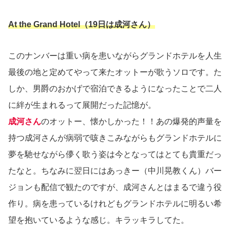
At the Grand Hotel（19日は成河さん）
このナンバーは重い病を患いながらグランドホテルを人生
最後の地と定めてやって来たオットーが歌うソロです。た
しか、男爵のおかげで宿泊できるようになったことで二人
に絆が生まれるって展開だった記憶が。
成河さん
のオットー、懐かしかった！！あの爆発的声量を
持つ成河さんが病弱で咳きこみながらもグランドホテルに
夢を馳せながら儚く歌う姿は今となってはとても貴重だっ
たなと。ちなみに翌日にはあっきー（中川晃教くん）バー
ジョンも配信で観たのですが、成河さんとはまるで違う役
作り。病を患っているけれどもグランドホテルに明るい希
望を抱いているような感じ。キラッキラしてた。