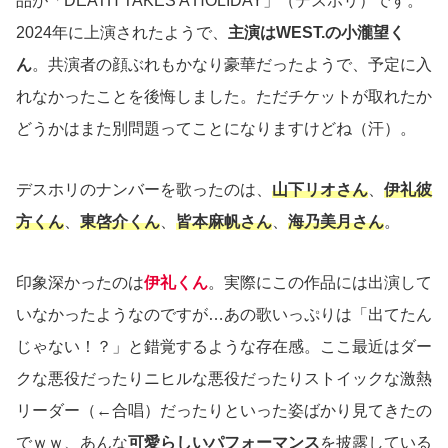
品が「DEATH TAKES A HOLIDAY」（デスホリ）です。
2024年に上演されたようで、
主演はWEST.の小瀧望く
ん
。共演者の顔ぶれもかなり豪華だったようで、予定に入
れなかったことを後悔しました。ただチケットが取れたか
どうかはまた別問題ってことになりますけどね（汗）。
デスホリのナンバーを歌ったのは、
山下リオさん
、
伊礼彼
方くん
、
東啓介くん
、
皆本麻帆さん
、
海乃美月さん
。
印象深かったのは
伊礼くん
。実際にこの作品には出演して
いなかったようなのですが…あの歌いっぷりは「出てたん
じゃない！？」と錯覚するような存在感。ここ最近はダー
クな悪役だったりニヒルな悪役だったりストイックな激熱
リーダー（←合唱）だったりといった姿ばかり見てきたの
でｗｗ、あんな
可愛らしいパフォーマンス
を披露している