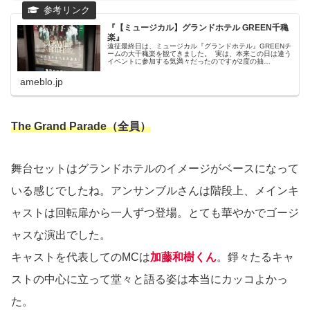
『【ミュージカル】グランドホテル GREEN千穐
楽』
遠征最終日は、ミュージカル『グランドホテル』GREENチ
ームの大千穐楽を観てきました。 実は、本来この日は違う
イベントに参加する気満々だったのですが2度の抽…
ameblo.jp
The Grand Parade（全員）
舞台セットはグランドホテルのイメージがベースになって
いる感じでしたね。アンサンブルさんは階段上、メインキ
ャストは回転扉から一人ずつ登場。とても華やかでゴージ
ャスな演出でした。
キャストを代表してのMCは
加藤和樹くん
。錚々たるキャ
ストの中心に立って堂々と語る姿は本当にカッコよかっ
た。