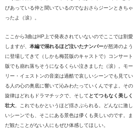
びあっている仲と聞いているのでなおさらジーンときちゃ
ったよ（涙）。
ここから3曲はHP上で発表されていないのでここでは割愛
しますが、
本編で溺れるほど泣いたナンバー
が怒涛のよう
に登場してきて（しかも梅芸版のキャストで）コンサート
版でも崩れ落ちそうになるくらい泣きました（涙）。モー
リー・イェストンの音楽は過酷で哀しいシーンでも見てい
る人の心の奥底に響いて沁みわたっていくんですよ。その
旋律はどれもドラマチックで、そして
とてつもなく美しく
壮大
。これでもかというほど揺さぶられる。どんなに激し
いシーンでも、そこにある景色は儚くも美しいのです。ま
だ観たことがない人にもぜひ体感してほしい。