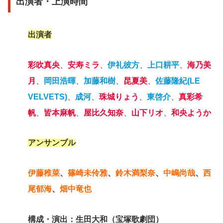
出演者・上演時間
出演者
彩吹真央
、
安寿ミラ
、
伊礼彼方
、
上口耕平
、
海乃美
月
、
岡田浩暉
、
加藤和樹
、
昆夏美
、
佐藤隆紀(LE
VELVETS)
、
成河
、
珠城りょう
、
東啓介
、
真彩希
帆
、
皆本麻帆
、
屋比久知奈
、
山下リオ
、
和央ようか
アンサンブル
伊藤稚菜
、
篠崎未伶雅
、
鈴木満梨奈
、
中嶋尚哉
、
西
尾郁海
、
畑中竜也
構成・演出：生田大和（宝塚歌劇団）