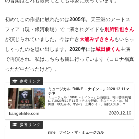
の音楽はどれも最高でとても印象に残っています。
初めてこの作品に触れたのは
2005年
。天王洲のアートス
フィア（現・銀河劇場）で上演されグイドを
別所哲也さん
が演じられていました。今は亡き
大浦みずきさん
もいらっ
しゃったのを思い出します。
2020年
には
城田優くん
主演
で再演され、私はこちらも観に行っています（コロナ禍真
っただ中だったけど）。
ミュージカル『NINE －ナイン－』2020.12.11マ
チネ
ミュージカル『NINE －ナイン－』公演感想。梅田芸術劇場
にて2020年12月11日マチネを観劇。主なキャストは、城
田優、咲妃みゆ、すみれ、土井ケイト、屋比久知奈、エリ
アンナ、原田薫、春野寿美礼、前田美波里、ほか。
2020.12.16
kangekilife.com
nine ナイン・ザ・ミュージカル