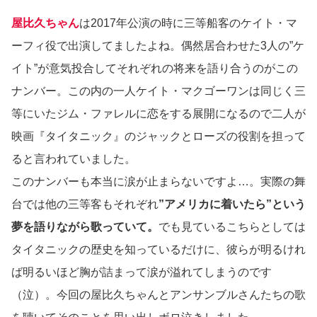
屋比久ちゃん
は2017年公演の時に三等船客のケイト・マ
ーフィ役で出演してましたよね。偶然居合わせた3人の”ケ
イト”が意気投合してそれぞれの将来を語り合うのがこの
ナンバー。この内の一人ケイト・マクゴーワンは同じく三
等にいたジム・ファレルに恋をする展開になるので二人が
映画『タイタニック』のジャックとローズの役割を担って
ると言われていました。
このナンバーも本当に涙が止まらないですよ…。実際の舞
台では他の三等客もそれぞれ
”アメリカに着いたら”という
夢を語りながら歌っていて。
でも見ているこちらとしては
タイタニックの歴史を知っているだけに、彼らが明るけれ
ば明るいほど胸が詰まって涙が溢れてしまうのです
（泣）。今回の屋比久ちゃんとアンサンブルさんたちの歌