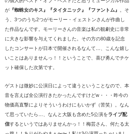
の個人的ベスト・オブ・ベストだと思うミュージカル作品
が
『蜘蛛女のキス』『タイタニック』『ファントム』
。そ
う、3つのうち2つがモーリー・イェストンさんが作曲し
た作品なんです。モーリーさんの音楽は私の観劇史に非常
に大きな影響を与えてくれました。その方の80歳を記念
したコンサートが日本で開催されるなんて…、こんな嬉し
いことはありませんっ！！ということで、喜び勇んでチケ
ット確保した次第です。
ゲストは微妙に公演日によって違うということなので、本
音を言えば全公演行きたかったんですけどw・・・昨今の
物価高直撃によりそういうわけにもいかず（苦笑）。なん
て思っていたら…、なんと大阪も含めた5公演を
ライブ配
信
するというではありませんかっ！！梅芸さん、何たる太
っ腹！！ありがたやまぁ〜〜！私は3公演買っちゃいまし