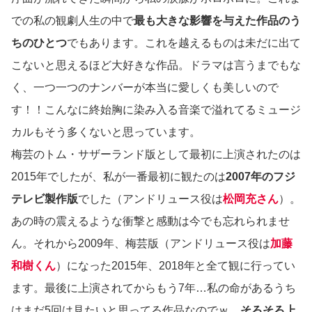
での私の観劇人生の中で
最も大きな影響を与えた作品のう
ちのひとつ
でもあります。これを越えるものは未だに出て
こないと思えるほど大好きな作品。ドラマは言うまでもな
く、一つ一つのナンバーが本当に愛しくも美しいので
す！！こんなに終始胸に染み入る音楽で溢れてるミュージ
カルもそう多くないと思っています。
梅芸のトム・サザーランド版として最初に上演されたのは
2015年でしたが、私が一番最初に観たのは
2007年のフジ
テレビ製作版
でした（アンドリュース役は
松岡充さん
）。
あの時の震えるような衝撃と感動は今でも忘れられませ
ん。それから2009年、梅芸版（アンドリュース役は
加藤
和樹くん
）になった2015年、2018年と全て観に行ってい
ます。最後に上演されてからもう7年…私の命があるうち
はまだ5回は見たいと思ってる作品なのでｗ、
そろそろ上