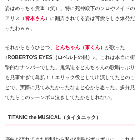
姿はめっちゃ貴重（笑）。特に死神殿下のソロやメイドの
アリス（
皆本さん
）に翻弄されてる姿は可愛らしさ爆発だ
ったわｗｗ。
それからもうひとつ、
とんちゃん（東くん）
が歌った
♪ROBERTO’S EYES（ロベルトの眼）♪
。これは本当に衝
撃的なナンバーでした。鬼気迫るとんちゃんの歌唱っぷり
も見事すぎて鳥肌！！エリック役として出演してたとのこ
とで、実際に見てみたかったなぁと心から思った。多分見
てたらこのシーンボロ泣きしてたかもしれない。
TITANIC the MUSICAL（タイタニック）
序曲が流れてきた瞬間から私の涙腺がボロボロに。これま