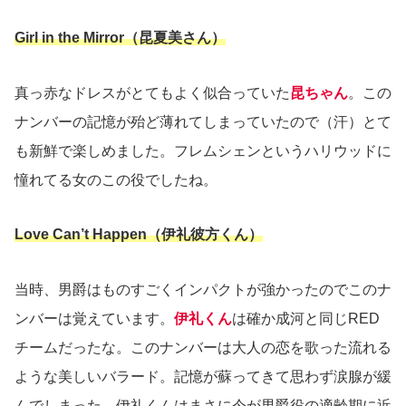
Girl in the Mirror（昆夏美さん）
真っ赤なドレスがとてもよく似合っていた
昆ちゃん
。この
ナンバーの記憶が殆ど薄れてしまっていたので（汗）とて
も新鮮で楽しめました。フレムシェンというハリウッドに
憧れてる女のこの役でしたね。
Love Can’t Happen（伊礼彼方くん）
当時、男爵はものすごくインパクトが強かったのでこのナ
ンバーは覚えています。
伊礼くん
は確か成河と同じRED
チームだったな。このナンバーは大人の恋を歌った流れる
ような美しいバラード。記憶が蘇ってきて思わず涙腺が緩
んでしまった。伊礼くんはまさに今が男爵役の適齢期に近