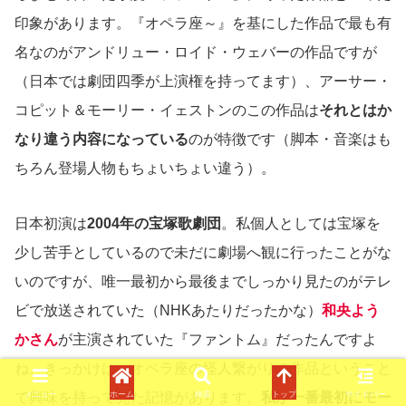
印象があります。『オペラ座～』を基にした作品で最も有
名なのがアンドリュー・ロイド・ウェバーの作品ですが
（日本では劇団四季が上演権を持ってます）、アーサー・
コピット＆モーリー・イェストンのこの作品は
それとはか
なり違う内容になっている
のが特徴です（脚本・音楽はも
ちろん登場人物もちょいちょい違う）。
日本初演は
2004年の宝塚歌劇団
。私個人としては宝塚を
少し苦手としているので未だに劇場へ観に行ったことがな
いのですが、唯一最初から最後までしっかり見たのがテレ
ビで放送されていた（NHKあたりだったかな）
和央よう
かさん
が主演されていた『ファントム』だったんですよ
ね。きっかけは、オペラ座の怪人繋がりの作品ということ
で興味を持って見た記憶があります。
私が一番最初にモー
メニュー
ホーム
検索
トップ
サイドバー