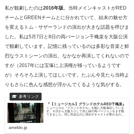
私が観劇したのは
2016年版
。当時メインキャストがRED
チームとGREENチームとに分かれていて、結末の魅せ方
を変えるトム・サザーランドの演出が大きな話題を呼びま
した。私は5月7日と8日の両バージョン千穐楽を大阪公演
で観劇しています。記憶に残っているのは多彩な音楽と鮮
烈なラストシーンの演出。なかなか再演してくれないので
すが（2017年には宝塚に上演権が移っているようです
が）そろそろ上演してほしいです。たぶん今見たら当時よ
りもさらに色んな感想が浮かんでくるような気がする。
『【ミュージカル】グランドホテルRED千穐楽』
ミュージカル『グランドホテル』を観に大阪遠征していま
す。６日から大阪入りして赤と緑の両バージョンをまず観
てきました。同じ作品なのに演出やキャストが変わるので
全…
ameblo.jp