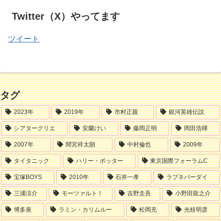
Twitter（X）やってます
ツイート
タグ
2023年
2019年
市村正親
銀河英雄伝説
シアタークリエ
安蘭けい
藤岡正明
岡田浩暉
2007年
間宮祥太朗
中村倫也
2009年
タイタニック
ハリー・ポッター
東京国際フォーラムC
宝塚BOYS
2010年
石井一孝
ラブネバーダイ
三浦涼介
モーツァルト！
吉野圭吾
小野田龍之介
博多座
ラミン・カリムルー
松岡充
光枝明彦