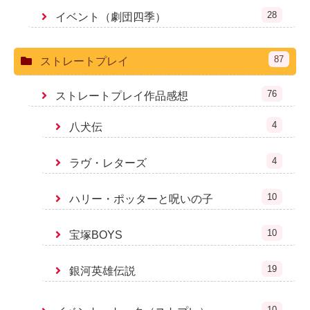
28
イベント（劇団四季）
87
ストレートプレイ
76
ストレートプレイ作品感想
4
八犬伝
4
ラヴ・レターズ
10
ハリー・ポッターと呪いの子
10
宝塚BOYS
19
銀河英雄伝説
10