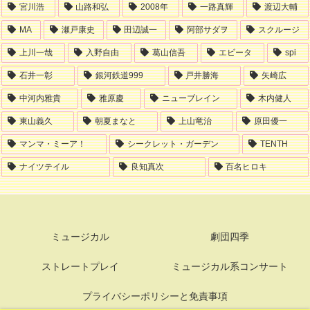
宮川浩
山路和弘
2008年
一路真輝
渡辺大輔
MA
瀬戸康史
田辺誠一
阿部サダヲ
スクルージ
上川一哉
入野自由
葛山信吾
エビータ
spi
石井一彰
銀河鉄道999
戸井勝海
矢崎広
中河内雅貴
雅原慶
ニューブレイン
木内健人
東山義久
朝夏まなと
上山竜治
原田優一
マンマ・ミーア！
シークレット・ガーデン
TENTH
ナイツテイル
良知真次
百名ヒロキ
ミュージカル
劇団四季
ストレートプレイ
ミュージカル系コンサート
プライバシーポリシーと免責事項