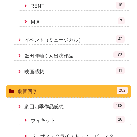
18
RENT
7
ＭＡ
42
イベント（ミュージカル）
103
飯田洋輔くん出演作品
11
映画感想
202
劇団四季
198
劇団四季作品感想
16
ウィキッド
ジーザス・クライスト・スーパースター