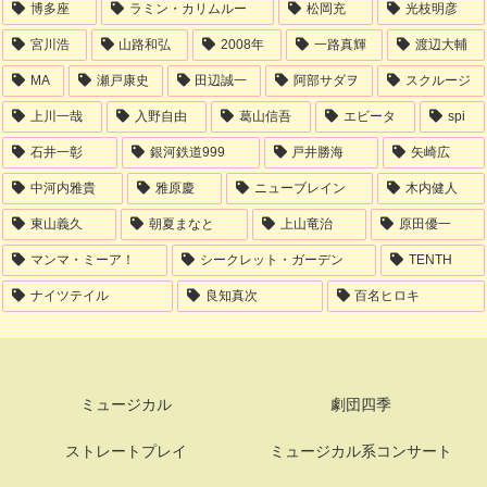
博多座
ラミン・カリムルー
松岡充
光枝明彦
宮川浩
山路和弘
2008年
一路真輝
渡辺大輔
MA
瀬戸康史
田辺誠一
阿部サダヲ
スクルージ
上川一哉
入野自由
葛山信吾
エビータ
spi
石井一彰
銀河鉄道999
戸井勝海
矢崎広
中河内雅貴
雅原慶
ニューブレイン
木内健人
東山義久
朝夏まなと
上山竜治
原田優一
マンマ・ミーア！
シークレット・ガーデン
TENTH
ナイツテイル
良知真次
百名ヒロキ
ミュージカル
劇団四季
ストレートプレイ
ミュージカル系コンサート