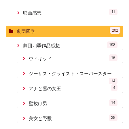
11
映画感想
202
劇団四季
198
劇団四季作品感想
16
ウィキッド
ジーザス・クライスト・スーパースター
14
4
アナと雪の女王
14
壁抜け男
38
美女と野獣