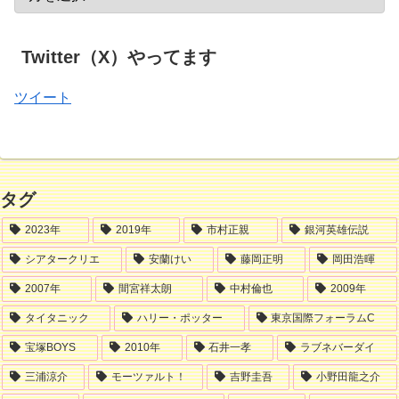
Twitter（X）やってます
ツイート
タグ
2023年
2019年
市村正親
銀河英雄伝説
シアタークリエ
安蘭けい
藤岡正明
岡田浩暉
2007年
間宮祥太朗
中村倫也
2009年
タイタニック
ハリー・ポッター
東京国際フォーラムC
宝塚BOYS
2010年
石井一孝
ラブネバーダイ
三浦涼介
モーツァルト！
吉野圭吾
小野田龍之介