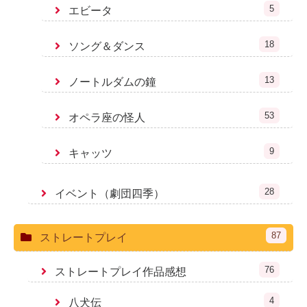
5
エビータ
18
ソング＆ダンス
13
ノートルダムの鐘
53
オペラ座の怪人
9
キャッツ
28
イベント（劇団四季）
87
ストレートプレイ
76
ストレートプレイ作品感想
4
八犬伝