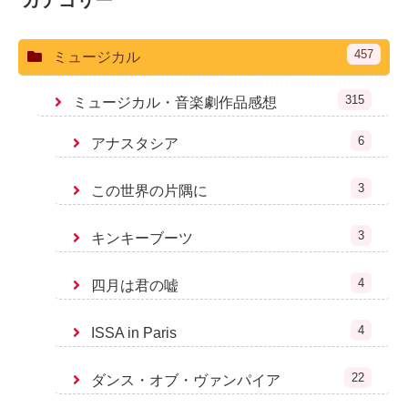
カテゴリー
457
ミュージカル
315
ミュージカル・音楽劇作品感想
6
アナスタシア
3
この世界の片隅に
3
キンキーブーツ
4
四月は君の嘘
4
ISSA in Paris
22
ダンス・オブ・ヴァンパイア