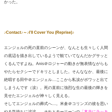
かった。
♪Contact♪～♪I’ll Cover You (Reprise)♪
エンジェルの死の直前のシーンが、なんとも生々しく人間
の底辺を描き出しているようで観ていてなんだかグサッと
くるんですよね。Anis＠ロジャーの動きが無表情ながらも
やたらセクシーでドキリとしました。そんななか、最後に
絶唱する田中＠エンジェル…ここから私涙がボワッと出て
しまうんです（涙）。死の直前に強烈な生の最後の輝きを
見せたエンジェルが神々しく見える。
そしてエンジェルの葬式へ…。米倉＠コリンズの彼を思い
やる気持ちに涙涙…。それとモーリーンの
「本当にラッキ