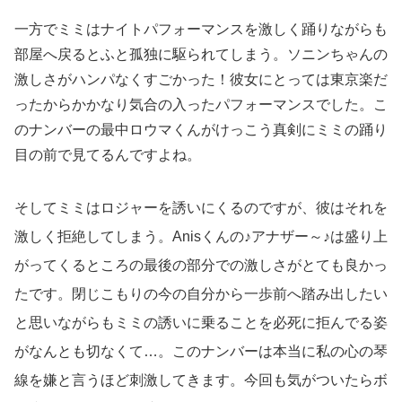
一方でミミはナイトパフォーマンスを激しく踊りながらも
部屋へ戻るとふと孤独に駆られてしまう。ソニンちゃんの
激しさがハンパなくすごかった！彼女にとっては東京楽だ
ったからかかなり気合の入ったパフォーマンスでした。こ
のナンバーの最中ロウマくんがけっこう真剣にミミの踊り
目の前で見てるんですよね。
そしてミミはロジャーを誘いにくるのですが、彼はそれを
激しく拒絶してしまう。Anisくんの♪アナザー～♪は盛り上
がってくるところの最後の部分での激しさがとても良かっ
たです。閉じこもりの今の自分から一歩前へ踏み出したい
と思いながらもミミの誘いに乗ることを必死に拒んでる姿
がなんとも切なくて…。このナンバーは本当に私の心の琴
線を嫌と言うほど刺激してきます。今回も気がついたらボ