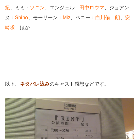
紀
、ミミ：
ソニン
、エンジェル：
田中ロウマ
、ジョアン
ヌ：
Shiho
、モーリーン：
Miz
、ベニー：
白川侑二朗
、
安
崎求
ほか
以下、
ネタバレ込み
のキャスト感想などです。