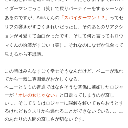
イダーマンごっこ（笑）で戻りパーティーをするシーンが
あるのですが、Anisくんの
「スパイダーマン！？」
ってセ
リフの響きがすごくきれいだったし、そのあとのリアクシ
ョンが可愛くて面白かったです。そして何と言ってもロウ
マくんの扮装がすごい（笑）。それなのになぜか似合って
見えるから不思議。
この時はみんなすごく幸せそうなんだけど、ベニーが現れ
てから一気に雰囲気がおかしくなる。
ベニーとミミの普通ではなさそうな関係に嫉妬したロジャ
ーが
「オレの女じゃない」
と口走ってしまうのが哀し
い…。そしてミミはロジャーに誤解を解いてもらおうとす
るけれどもクスリから逃れることができないでいる…。こ
のあたりの人間の哀しさが切ないです。