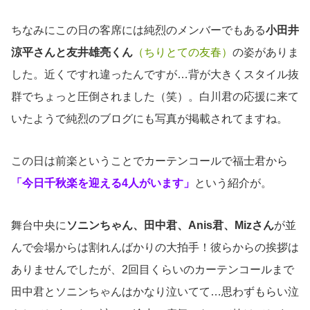
ちなみにこの日の客席には純烈のメンバーでもある
小田井
涼平さんと友井雄亮くん
（ちりとての友春）
の姿がありま
した。近くですれ違ったんですが…背が大きくスタイル抜
群でちょっと圧倒されました（笑）。白川君の応援に来て
いたようで純烈のブログにも写真が掲載されてますね。
この日は前楽ということでカーテンコールで福士君から
「今日千秋楽を迎える4人がいます」
という紹介が。
舞台中央に
ソニンちゃん、田中君、Anis君、Mizさん
が並
んで会場からは割れんばかりの大拍手！彼らからの挨拶は
ありませんでしたが、2回目くらいのカーテンコールまで
田中君とソニンちゃんはかなり泣いてて…思わずもらい泣