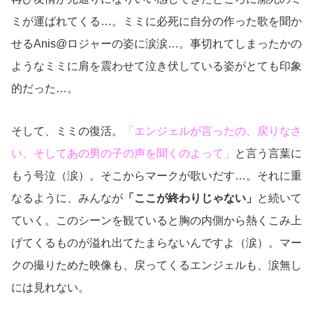
ミが運ばれてくる…。ミミに必死に自分の作った歌を聞か
せるAnis@ロジャーの姿に涙涙…。事切れてしまったかの
ようなミミに肩を震わせて泣き伏している姿がとても印象
的だった…。
そして、ミミの復活。
「エンジェルが言ったの、戻りなさ
い、そしてあの男の子の声を聞くのよって」
と言う言葉に
もう号泣（涙）。そこからマークが歌いだす…。それに重
なるように、みんなが
「ここが終わりじゃない」
と続いて
ていく。このシーンを観ていると胸の内側から熱くこみ上
げてくるものが溢れ出てたまらないんですよ（涙）。マー
クの撮りためた映像も、戻ってくるエンジェルも、涙無し
には見れない。