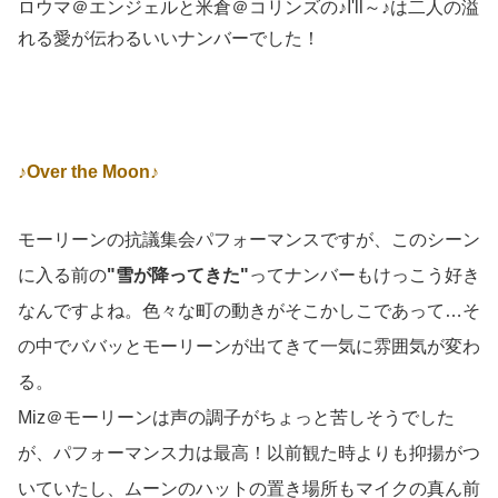
ロウマ＠エンジェルと米倉＠コリンズの♪I'll～♪は二人の溢
れる愛が伝わるいいナンバーでした！
♪Over the Moon♪
モーリーンの抗議集会パフォーマンスですが、このシーン
に入る前の
"雪が降ってきた"
ってナンバーもけっこう好き
なんですよね。色々な町の動きがそこかしこであって…そ
の中でババッとモーリーンが出てきて一気に雰囲気が変わ
る。
Miz＠モーリーンは声の調子がちょっと苦しそうでした
が、パフォーマンス力は最高！以前観た時よりも抑揚がつ
いていたし、ムーンのハットの置き場所もマイクの真ん前