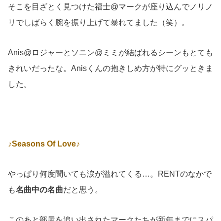
そこを目ざとく見つけた福士@マークが座り込んでノリノ
リでしばらく腕を振り上げて暴れてました（笑）。
Anis@ロジャーとソニン@ミミが結ばれるシーンもとても
きれいだったな。Anisくんの抱きしめ方が特にグッときま
した。
♪Seasons Of Love♪
やっぱり何度聞いても涙が溢れてくる…。RENTのなかで
も
名曲中の名曲
だと思う。
このあと部屋を追い出されたマークたちが新年までにスパ