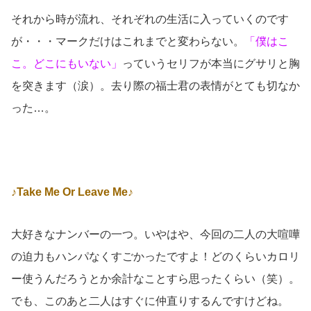
それから時が流れ、それぞれの生活に入っていくのです
が・・・マークだけはこれまでと変わらない。
「僕はこ
こ。どこにもいない」
っていうセリフが本当にグサリと胸
を突きます（涙）。去り際の福士君の表情がとても切なか
った…。
♪Take Me Or Leave Me♪
大好きなナンバーの一つ。いやはや、今回の二人の大喧嘩
の迫力もハンパなくすごかったですよ！どのくらいカロリ
ー使うんだろうとか余計なことすら思ったくらい（笑）。
でも、このあと二人はすぐに仲直りするんですけどね。