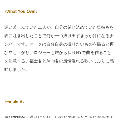
♪What You Own♪
迷い苦しんでいた二人が、自分の閉じ込めていた気持ちを
表に吐き出したことで何か一つ抜け出すきっかけになるナ
ンバーです。マークは自分自身の撮りたいものを撮ると再
び立ち上がり、ロジャーも旅から戻りNYで曲を作ること
を決意する。福士君とAnis君の感情溢れる歌いっぷりに感
動しました。
♪Finale B♪
再び友情が元通りになりいい感じできたところに瀕死のミ