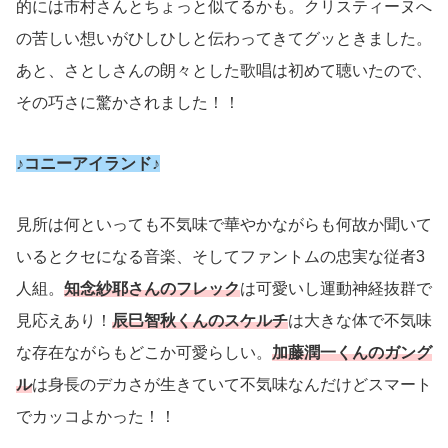
的には市村さんとちょっと似てるかも。クリスティーヌへ
の苦しい想いがひしひしと伝わってきてグッときました。
あと、さとしさんの朗々とした歌唱は初めて聴いたので、
その巧さに驚かされました！！
♪コニーアイランド♪
見所は何といっても不気味で華やかながらも何故か聞いて
いるとクセになる音楽、そしてファントムの忠実な従者3
人組。
知念紗耶さんのフレック
は可愛いし運動神経抜群で
見応えあり！
辰巳智秋くんのスケルチ
は大きな体で不気味
な存在ながらもどこか可愛らしい。
加藤潤一くんのガング
ル
は身長のデカさが生きていて不気味なんだけどスマート
でカッコよかった！！