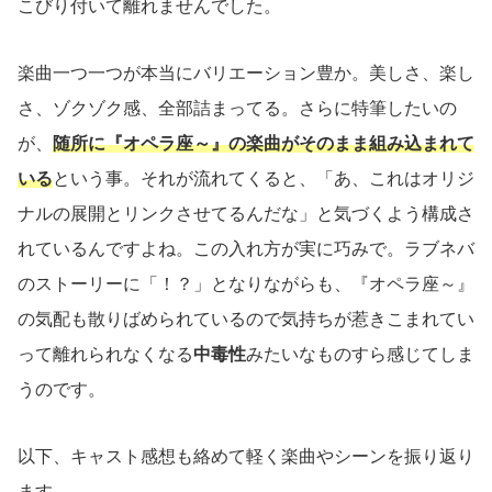
こびり付いて離れませんでした。
楽曲一つ一つが本当にバリエーション豊か。美しさ、楽し
さ、ゾクゾク感、全部詰まってる。さらに特筆したいの
が、
随所に『オペラ座～』の楽曲がそのまま組み込まれて
いる
という事。それが流れてくると、「あ、これはオリジ
ナルの展開とリンクさせてるんだな」と気づくよう構成さ
れているんですよね。この入れ方が実に巧みで。ラブネバ
のストーリーに「！？」となりながらも、『オペラ座～』
の気配も散りばめられているので気持ちが惹きこまれてい
って離れられなくなる
中毒性
みたいなものすら感じてしま
うのです。
以下、キャスト感想も絡めて軽く楽曲やシーンを振り返り
ます。