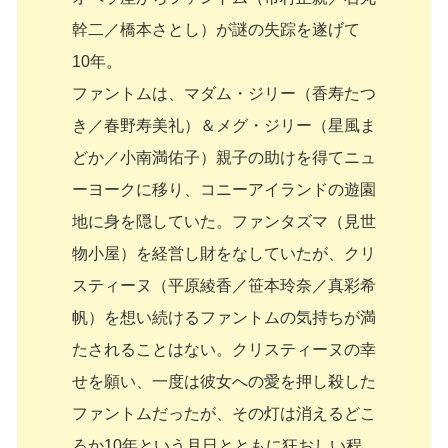
幹二／橋本さとし）が謎の失踪を遂げて
10年。
ファントムは、マダム・ジリー（香寿たつ
き／春野寿美礼）＆メグ・ジリー（星風ま
どか／小南満佑子）親子の助けを得てニュ
ーヨークに移り、コニーアイランドの遊園
地に身を隠していた。ファンタズマ（見世
物小屋）を経営し財をなしていたが、クリ
スティーヌ（平原綾香／笹本玲奈／真彩希
帆）を想い続けるファントムの気持ちが満
たされることはない。クリスティーヌの幸
せを願い、一度は彼女への愛を押し殺した
ファントムだったが、その灯は消えるどこ
ろか10年という月日とともに狂おしい程