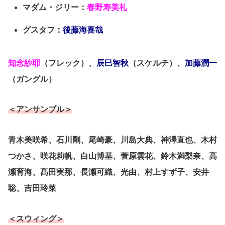
マダム・ジリー：
春野寿美礼
グスタフ：
後藤海喜哉
知念紗耶
（フレック）、
辰巳智秋
（スケルチ）、
加藤潤一
（ガングル）
＜アンサンブル＞
⻘木美咲希、石川剛、尾崎豪、川島大典、神澤直也、木村
つかさ、咲花莉帆、白山博基、菅原雲花、鈴木満梨奈、高
瀬育海、髙田実那、⻑瀬可織、光由、村上すず子、安井
聡、吉田玲菜
＜スウィング＞