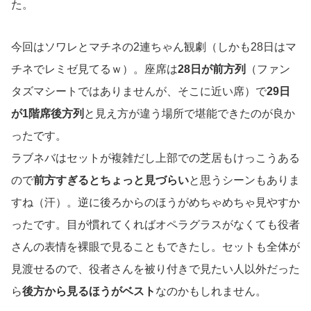
た。
今回はソワレとマチネの2連ちゃん観劇（しかも28日はマ
チネでレミゼ見てるｗ）。座席は
28日が前方列
（ファン
タズマシートではありませんが、そこに近い席）で
29日
が1階席後方列
と見え方が違う場所で堪能できたのが良か
ったです。
ラブネバはセットが複雑だし上部での芝居もけっこうある
ので
前方すぎるとちょっと見づらい
と思うシーンもありま
すね（汗）。逆に後ろからのほうがめちゃめちゃ見やすか
ったです。目が慣れてくればオペラグラスがなくても役者
さんの表情を裸眼で見ることもできたし。セットも全体が
見渡せるので、役者さんを被り付きで見たい人以外だった
ら
後方から見るほうがベスト
なのかもしれません。