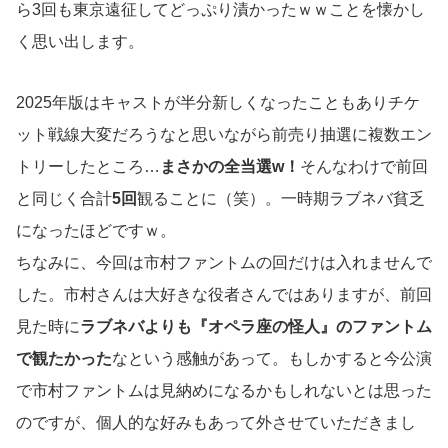
ら3回も東京遠征してどっぷり漬かったｗｗことを懐かし
く思い出します。
2025年版はキャストが半分新しくなったこともありチケ
ット戦線大変だろうなと思いながら前売り抽選に複数エン
トリーしたところ…
まさかの全当選w
！
そんなわけで前回
と同じく合計
5回
観ることに（笑）。一時期ラブネバ貧乏
になったほどですｗ。
ちなみに、今回は市村ファントムの回だけは入れませんで
した。市村さんは大好きな役者さんではありますが、前回
見た時に
ラブネバよりも『オペラ座の怪人』のファントム
で観たかった
なという感触があって。もしかすると今公演
で市村ファントムは見納めになるかもしれないとは思った
のですが、個人的な好みもあって外させていただきまし