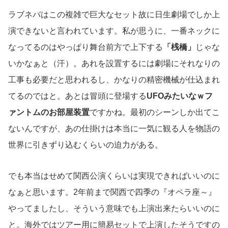
ラブネバはこの複雑で巨大なセット故に日生劇場でしか上
演できないと言われています。私が思うに、一番ネックに
なってるのはやっぱり舞台前方で上下する
「桟橋」
じゃな
いかなぁと（汗）。あれを設置するには劇場にそれなりの
工事も必要だと思われるし、かなりの精密機械が仕込まれ
てるのではと。あとは冒頭に登場する
UFOみたいなｗフ
ァントムのお部屋装置
ですかね。最初のシーンしか出てこ
ないんですが、あの仕掛けは本当に一気に観る人を物語の
世界に引きずり込むくらいの迫力がある。
でも本当はせめて関西公演くらいは実現できればいいのに
なぁと思います。2年前まで関西で四季の『オペラ座～』
やってましたし、そういう意味でも上演出来たらいいのに
と。海外ではツアー用に簡易セットで上演したそうですの