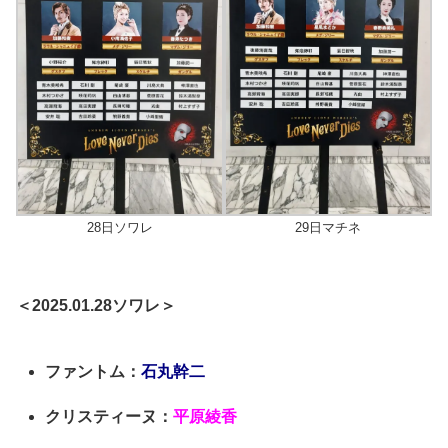
28日ソワレ
29日マチネ
＜2025.01.28ソワレ＞
ファントム：
石丸幹二
クリスティーヌ：
平原綾香