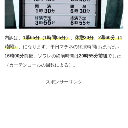
内訳は、
1幕65分（1時間05分）
、
休憩20分
、
2幕60分（1
時間）
、になります。平日マチネの終演時間はだいたい
16時0
0分
前後、ソワレの終演時間は
20時55分前後
でした
（カーテンコールの回数による）。
スポンサーリンク