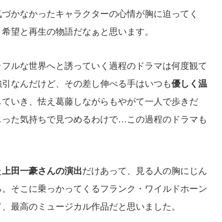
気づかなかったキャラクターの心情が胸に迫ってく
く希望と再生の物語だなぁと思います。
ラフルな世界へと誘っていく過程のドラマは何度観て
強引なんだけど、その差し伸べる手はいつも
優しく温
していき、怯え葛藤しながらもやがて一人で歩きだ
じった気持ちで見つめるわけで…この過程のドラマも
。
た
上田一豪さんの演出
だけあって、見る人の胸にじん
る。そこに乗っかってくるフランク・ワイルドホーン
て、最高のミュージカル作品だと思いました。