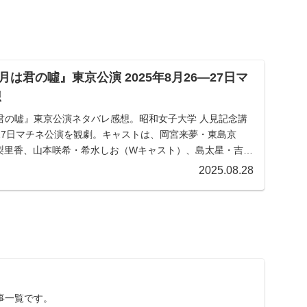
は君の噓』東京公演 2025年8月26―27日マ
想
君の嘘』東京公演ネタバレ感想。昭和女子大学 人見記念講
6・27日マチネ公演を観劇。キャストは、岡宮来夢・東島京
梨里香、山本咲希・希水しお（Wキャスト）、島太星・吉原
鈴木結加里、原慎一郎、武内耕、三木麻衣子、内海大輔、
2025.08.28
事一覧です。