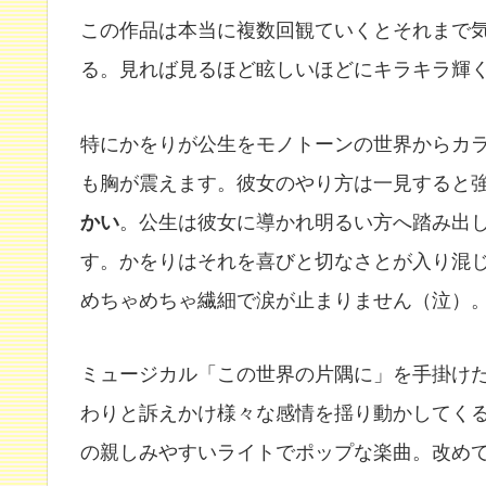
この作品は本当に複数回観ていくとそれまで
る。見れば見るほど眩しいほどにキラキラ輝
特にかをりが公生をモノトーンの世界からカ
も胸が震えます。彼女のやり方は一見すると
かい
。公生は彼女に導かれ明るい方へ踏み出
す。かをりはそれを喜びと切なさとが入り混
めちゃめちゃ繊細で涙が止まりません（泣）
ミュージカル「この世界の片隅に」を手掛け
わりと訴えかけ様々な感情を揺り動かしてく
の親しみやすいライトでポップな楽曲。改め