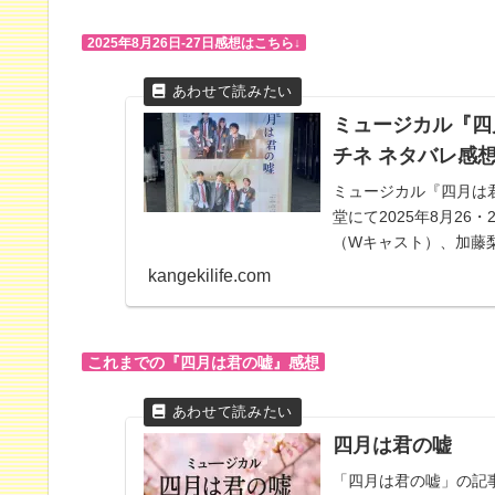
2025年8月26日‐27日感想はこちら↓
ミュージカル『四月
チネ ネタバレ感
ミュージカル『四月は
堂にて2025年8月2
（Wキャスト）、加藤
雅斗（Ｗキャスト）、
kangekilife.com
飯塚萌木、ほか
これまでの『四月は君の嘘』感想
四月は君の嘘
「四月は君の嘘」の記