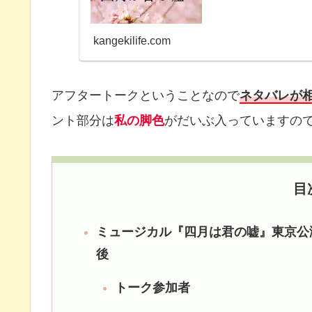
kangekilife.com
アフタートークということなので
ネタバレが
ント部分は
私の脚色
がだいぶ入っていますの
目
ミュージカル『四月は君の嘘』東京公演
後
トーク参加者